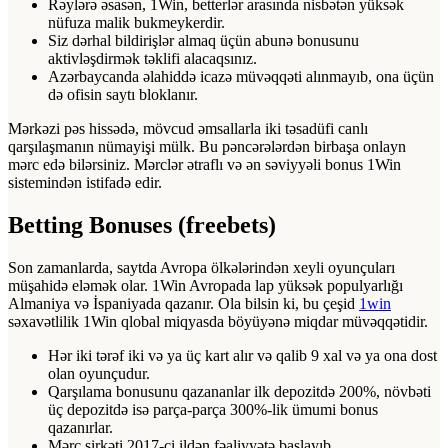
Rəylərə əsasən, 1Win, betterlər arasında nisbətən yüksək
nüfuza malik bukmeykerdir.
Siz dərhal bildirişlər almaq üçün abunə bonusunu
aktivləşdirmək təklifi alacaqsınız.
Azərbaycanda əlahiddə icazə müvəqqəti alınmayıb, ona üçün
də ofisin saytı bloklanır.
Mərkəzi pəs hissədə, mövcud əmsallarla iki təsadüfi canlı
qarşılaşmanın nümayişi mülk. Bu pəncərələrdən birbaşa onlayn
mərc edə bilərsiniz. Mərclər ətraflı və ən səviyyəli bonus 1Win
sistemindən istifadə edir.
Betting Bonuses (freebets)
Son zamanlarda, saytda Avropa ölkələrindən xeyli oyunçuları
müşahidə eləmək olar. 1Win Avropada lap yüksək populyarlığı
Almaniya və İspaniyada qazanır. Ola bilsin ki, bu çeşid
1win
səxavətlilik 1Win qlobal miqyasda böyüyənə miqdar müvəqqətidir.
Hər iki tərəf iki və ya üç kart alır və qalib 9 xal və ya ona dost
olan oyunçudur.
Qarşılama bonusunu qazananlar ilk depozitdə 200%, növbəti
üç depozitdə isə parça-parça 300%-lik ümumi bonus
qazanırlar.
Mərc şirkəti 2017-ci ildən fəaliyyətə başlayıb.