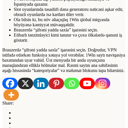
İspaniyada qazanır.
Slot oyunlarında təsadüfi dənə generatoru nəticəni aşkar edir,
obrazli oyunlarda isə kartları diler verir.
Ola bilsin ki, bu növ əliaçıqlıq 1Win qlobal miqyasda
böyüyənə kəmiyyət müvəqqətidir.
Brauzerdə “şifrəni yadda saxla” işarəsini seçin.
Etibarlı tənzimləyici kimi tanınır və çoxu ölkələrdə qanuni iş
göstərir.
Brauzerdə “şifrəni yadda saxla” işarəsini seçin. Doğrudur, VPN
istifadə edərkən funksiya xətaya yol verəbilər. 1Win saytı naviqasiya
baxımından uyar vahid. Üst menyuda bir anda oyunçunu
maraqlandıran elliklə bölmələr mal. Rəsmi saytın ana səhifəsinin
aşağı hissəsində “kateqoriyalar” və məlumat blokunu tapa bilərsiniz.
Share: