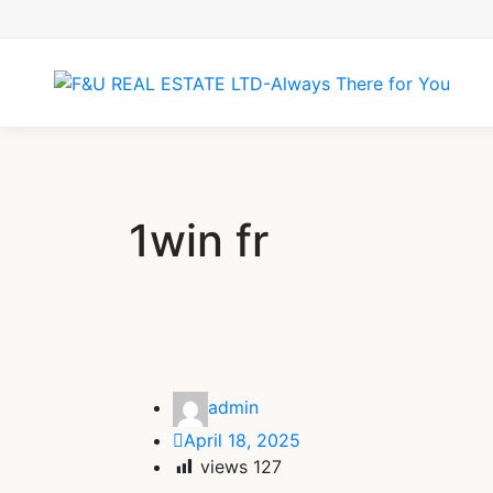
1win fr
admin
April 18, 2025
views
127