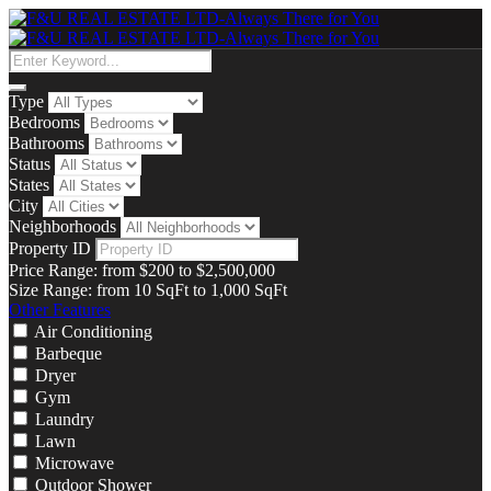
Type
Bedrooms
Bathrooms
Status
States
City
Neighborhoods
Property ID
Price Range:
from
$200
to
$2,500,000
Size Range:
from
10
SqFt
to
1,000
SqFt
Other Features
Air Conditioning
Barbeque
Dryer
Gym
Laundry
Lawn
Microwave
Outdoor Shower