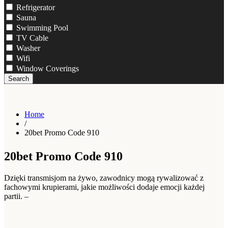
Refrigerator
Sauna
Swimming Pool
TV Cable
Washer
Wifi
Window Coverings
Search
Home
/
20bet Promo Code 910
20bet Promo Code 910
Dzięki transmisjom na żywo, zawodnicy mogą rywalizować z
fachowymi krupierami, jakie możliwości dodaje emocji każdej
partii. –