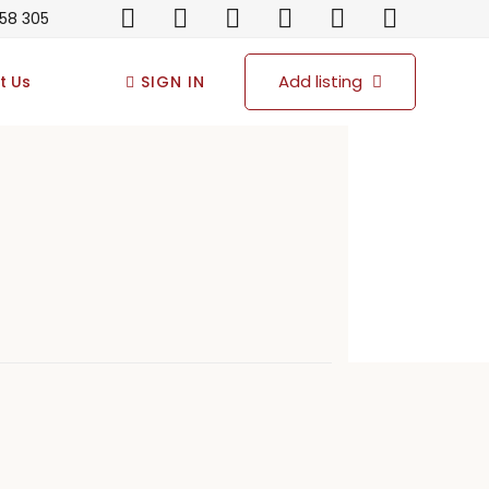
358 305
Add listing
t Us
SIGN IN