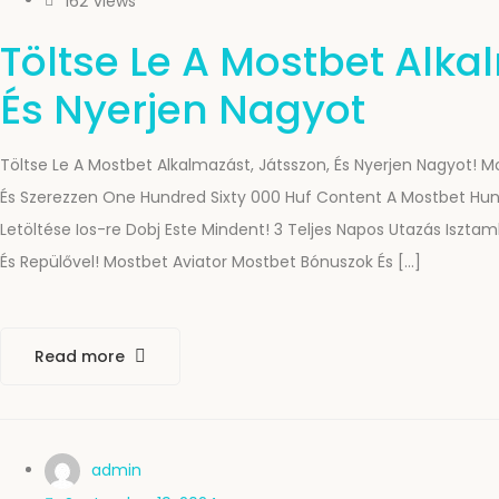
162
views
Töltse Le A Mostbet Alka
És Nyerjen Nagyot
Töltse Le A Mostbet Alkalmazást, Játsszon, És Nyerjen Nagyot! M
És Szerezzen One Hundred Sixty 000 Huf Content A Mostbet Hun
Letöltése Ios-re Dobj Este Mindent! 3 Teljes Napos Utazás Isztam
És Repülővel! Mostbet Aviator Mostbet Bónuszok És […]
Read more
admin