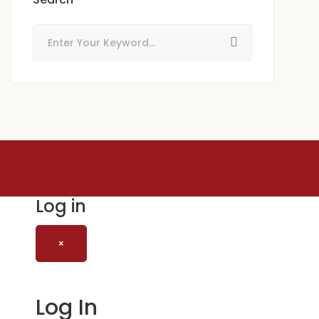
Log in
×
Log In