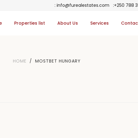
: info@furealestates.com
:+250 788 
e
Properties list
About Us
Services
Contac
HOME
/
MOSTBET HUNGARY