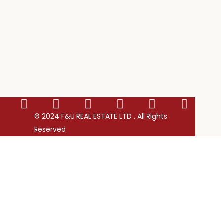
© 2024 F&U REAL ESTATE LTD . All Rights
Reserved