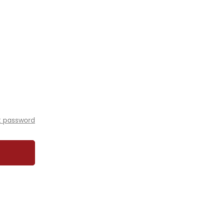
t password