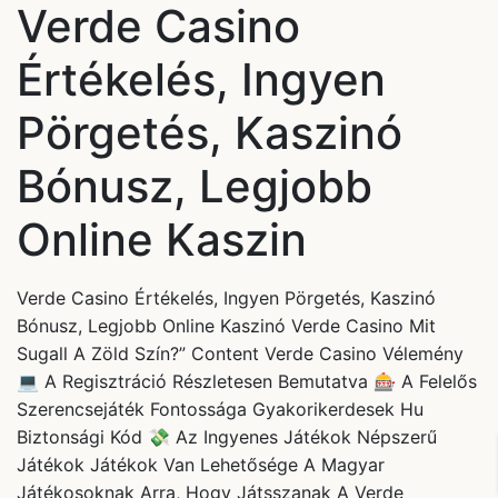
Verde Casino
Értékelés, Ingyen
Pörgetés, Kaszinó
Bónusz, Legjobb
Online Kaszin
Verde Casino Értékelés, Ingyen Pörgetés, Kaszinó
Bónusz, Legjobb Online Kaszinó Verde Casino Mit
Sugall A Zöld Szín?” Content Verde Casino Vélemény
💻 A Regisztráció Részletesen Bemutatva 🎰 A Felelős
Szerencsejáték Fontossága Gyakorikerdesek Hu
Biztonsági Kód 💸 Az Ingyenes Játékok Népszerű
Játékok Játékok Van Lehetősége A Magyar
Játékosoknak Arra, Hogy Játsszanak A Verde