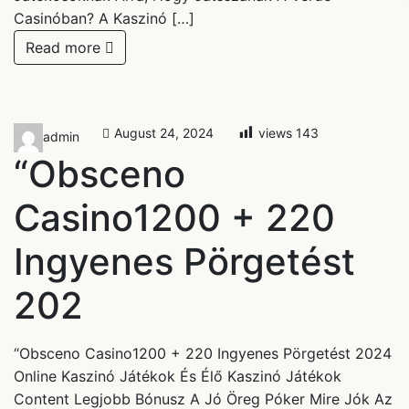
Casinóban? A Kaszinó […]
Read more
August 24, 2024
views
143
admin
“Obsceno
Casino️1200 + 220
Ingyenes Pörgetést
202
“Obsceno Casino️1200 + 220 Ingyenes Pörgetést 2024
Online Kaszinó Játékok És Élő Kaszinó Játékok
Content Legjobb Bónusz A Jó Öreg Póker Mire Jók Az