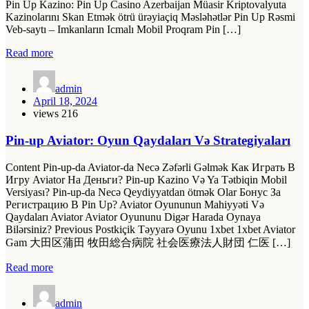
Pin Up Kazino: Pin Up Casino Azerbaijan Müasir Kriptovalyuta
Kazinolarını Skan Etmək ötrü ürəyiaçiq Məsləhətlər Pin Up Rəsmi
Veb-saytı – Imkanların Icmalı Mobil Proqram Pin […]
Read more
admin
April 18, 2024
views
216
Pin-up Aviator: Oyun Qaydaları Və Strategiyaları
Content Pin-up-da Aviator-da Necə Zəfərli Gəlmək Как Играть В
Игру Aviator На Деньги? Pin-up Kazino Və Ya Tətbiqin Mobil
Versiyası? Pin-up-da Necə Qeydiyyatdan ötmək Olar Бонус За
Регистрацию В Pin Up? Aviator Oyununun Mahiyyəti Və
Qaydaları Aviator Aviator Oyununu Digər Harada Oynaya
Bilərsiniz? Previous Postkiçik Təyyarə Oyunu 1xbet 1xbet Aviator
Gam 大田区蒲田 牧田総合病院 社会医療法人財団 仁医 […]
Read more
admin