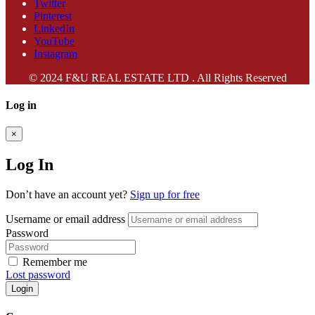
Twitter
Pinterest
LinkedIn
YouTube
Instagram
© 2024 F&U REAL ESTATE LTD . All Rights Reserved
Log in
×
Log In
Don’t have an account yet?
Sign up for free
Username or email address
Password
Remember me
Lost password
Login