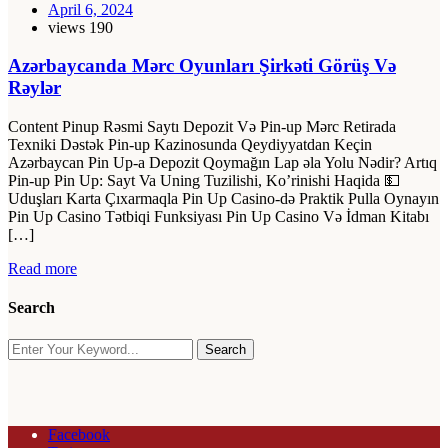
April 6, 2024
views
190
Azərbaycanda Mərc Oyunları Şirkəti Görüş Və
Rəylər
Content Pinup Rəsmi Saytı Depozit Və Pin-up Mərc Retirada
Texniki Dəstək Pin-up Kazinosunda Qeydiyyatdan Keçin
Azərbaycan Pin Up-a Depozit Qoymağın Lap əla Yolu Nədir? Artıq
Pin-up Pin Up: Sayt Va Uning Tuzilishi, Ko’rinishi Haqida 💵
Uduşları Karta Çıxarmaqla Pin Up Casino-də Praktik Pulla Oynayın
Pin Up Casino Tətbiqi Funksiyası Pin Up Casino Və İdman Kitabı
[…]
Read more
Search
Search
Facebook