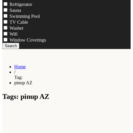
Refrigerator
Sauna
Swimming Pool
TV Cable
Washer
Wifi
Window Coverings
Search
Home
/
Tag:
pinup AZ
Tags: pinup AZ