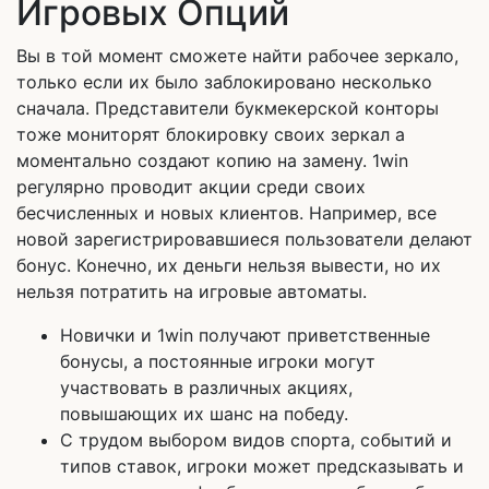
Игровых Опций
Вы в той момент сможете найти рабочее зеркало,
только если их было заблокировано несколько
сначала. Представители букмекерской конторы
тоже мониторят блокировку своих зеркал а
моментально создают копию на замену. 1win
регулярно проводит акции среди своих
бесчисленных и новых клиентов. Например, все
новой зарегистрировавшиеся пользователи делают
бонус. Конечно, их деньги нельзя вывести, но их
нельзя потратить на игровые автоматы.
Новички и 1win получают приветственные
бонусы, а постоянные игроки могут
участвовать в различных акциях,
повышающих их шанс на победу.
С трудом выбором видов спорта, событий и
типов ставок, игроки может предсказывать и