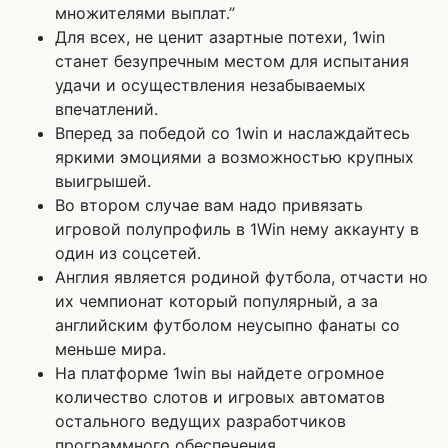
множителями выплат.”
Для всех, не ценит азартные потехи, 1win
станет безупречным местом для испытания
удачи и осуществления незабываемых
впечатлений.
Вперед за победой со 1win и наслаждайтесь
яркими эмоциями а возможностью крупных
выигрышей.
Во втором случае вам надо привязать
игровой полупрофиль в 1Win нему аккаунту в
один из соцсетей.
Англия является родиной футбола, отчасти но
их чемпионат который популярный, а за
английским футболом неусыпно фанаты со
меньше мира.
На платформе 1win вы найдете огромное
количество слотов и игровых автоматов
остального ведущих разработчиков
программного обеспечения.