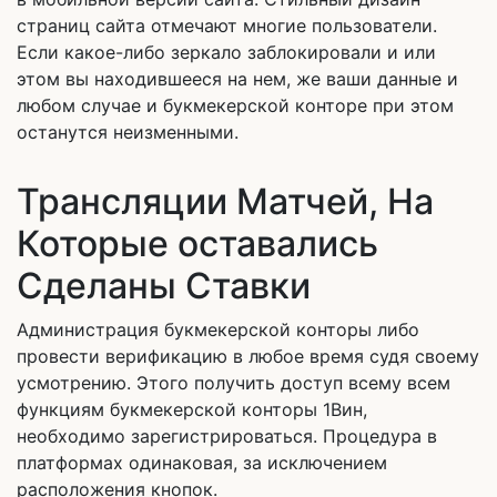
страниц сайта отмечают многие пользователи.
Если какое-либо зеркало заблокировали и или
этом вы находившееся на нем, же ваши данные и
любом случае и букмекерской конторе при этом
останутся неизменными.
Трансляции Матчей, На
Которые оставались
Сделаны Ставки
Администрация букмекерской конторы либо
провести верификацию в любое время судя своему
усмотрению. Этого получить доступ всему всем
функциям букмекерской конторы 1Вин,
необходимо зарегистрироваться. Процедура в
платформах одинаковая, за исключением
расположения кнопок.