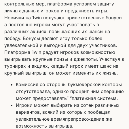
контрольных мер, платформа условием защиту
личных данных игроков и преданность игры.
Новички на 1win получают приветственные бонусы,
а постоянно игроки могут участвовать в
различных акциях, повышающих их шансы на
победу. Бонусы делают игру только более
увлекательной и выгодной для двух участников.
Платформа 1win радует игроков возможностью
выигрывать крупные призы и джекпоты. Участвуя в
турнирах и акциях, каждый игрок имеет шанс на
крупный выигрыш, он может изменить их жизнь.
Комиссия со стороны букмекерской конторы
отсутствовала, однако процент ним операцию
может предоставлять” “платежная система.
Игроки может выбирать из сотен различных
вариантов, всякий из которых пообещал
увлекательное времяпрепровождение же
возможность выигрыша.