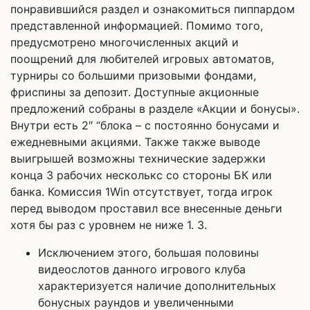
понравившийся раздел и ознакомиться пиппардом
представленной информацией. Помимо того,
предусмотрено многочисленных акций и
поощрений для любителей игровых автоматов,
турниры со большими призовыми фондами,
фриспины за депозит. Доступные акционные
предложений собраны в разделе «Акции и бонусы».
Внутри есть 2″ “блока – с постоянно бонусами и
ежедневными акциями. Также также выводе
выигрышей возможны технические задержки
конца 3 рабочих несколькс со стороны БК или
банка. Комиссия 1Win отсутствует, тогда игрок
перед выводом проставил все внесенные деньги
хотя бы раз с уровнем не ниже 1. 3.
Исключением этого, большая половины
видеослотов данного игрового клуба
характеризуется наличие дополнительных
бонусных раундов и увеличенными