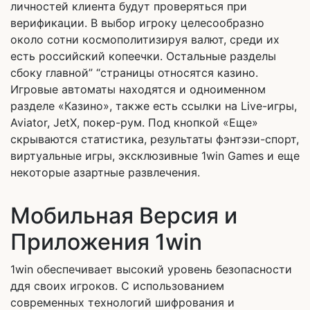
личностей клиента будут проверяться при
верификации. В выбор игроку целесообразно
около сотни космополитизируя валют, среди их
есть российский копеечки. Остальные разделы
сбоку главной” “страницы относятся казино.
Игровые автоматы находятся и одноименном
разделе «Казино», также есть ссылки на Live-игры,
Aviator, JetX, покер-рум. Под кнопкой «Еще»
скрываются статистика, результаты фэнтэзи-спорт,
виртуальные игры, эксклюзивные 1win Games и еще
некоторые азартные развлечения.
Мобильная Версия и
Приложения 1win
1win обеспечивает высокий уровень безопасности
ддя своих игроков. С использованием
современных технологий шифрования и