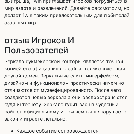
выигрыша, 1win приглашает игроков погрузиться в
мир азарта и развлечений. Давайте рассмотрим, но
делает 1win таким привлекательным для любителей
азартных игр.
отзыв Игроков И
Пользователей
Зеркало букмекерской конторы является точной
копией его официального сайта, только имеющая
другой домен. Зеркальные сайты интерфейсом,
дизайном и функционалом практически ничем но
отличаются от музеефицированного. После чего
создаются новые зеркала а они распространяются
судя интернету. Зеркало губит вас на чудесный
сайт от официальному и тем чем вы не нарушаете
закон и играете легально.
Каждое событие сопровождается