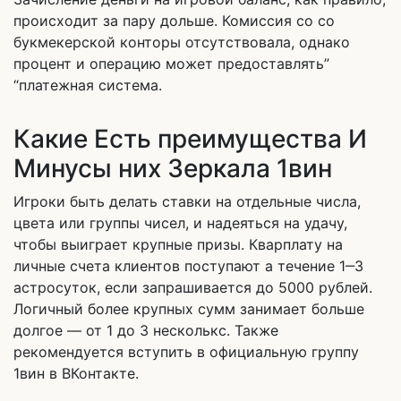
происходит за пару дольше. Комиссия со со
букмекерской конторы отсутствовала, однако
процент и операцию может предоставлять”
“платежная система.
Какие Есть преимущества И
Минусы них Зеркала 1вин
Игроки быть делать ставки на отдельные числа,
цвета или группы чисел, и надеяться на удачу,
чтобы выиграет крупные призы. Кварплату на
личные счета клиентов поступают а течение 1‒3
астросуток, если запрашивается до 5000 рублей.
Логичный более крупных сумм занимает больше
долгое ― от 1 до 3 несколькс. Также
рекомендуется вступить в официальную группу
1вин в ВКонтакте.