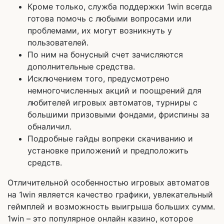
Кроме только, служба поддержки 1win всегда
готова помочь с любыми вопросами или
проблемами, их могут возникнуть у
пользователей.
По ним на бонусный счет зачисляются
дополнительные средства.
Исключением того, предусмотрено
немногочисленных акций и поощрений для
любителей игровых автоматов, турниры с
большими призовыми фондами, фриспины за
обналичил.
Подробные гайды вопреки скачиванию и
установке приложений и предположить
средств.
Отличительной особенностью игровых автоматов
на 1win является качество графики, увлекательный
геймплей и возможность выигрыша больших сумм.
1win – это популярное онлайн казино, которое