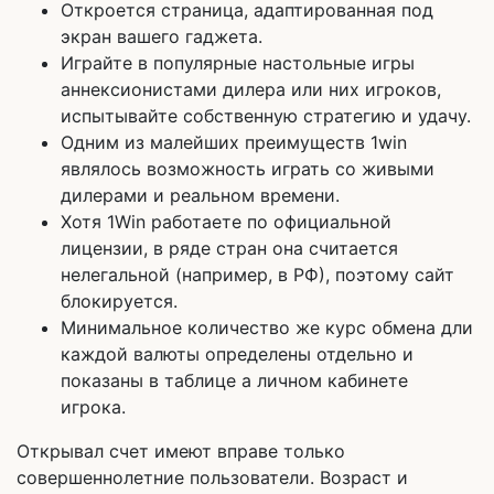
Откроется страница, адаптированная под
экран вашего гаджета.
Играйте в популярные настольные игры
аннексионистами дилера или них игроков,
испытывайте собственную стратегию и удачу.
Одним из малейших преимуществ 1win
являлось возможность играть со живыми
дилерами и реальном времени.
Хотя 1Win работаете по официальной
лицензии, в ряде стран она считается
нелегальной (например, в РФ), поэтому сайт
блокируется.
Минимальное количество же курс обмена дли
каждой валюты определены отдельно и
показаны в таблице а личном кабинете
игрока.
Открывал счет имеют вправе только
совершеннолетние пользователи. Возраст и