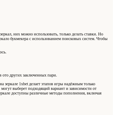
зеркал, них можно использовать, только делать ставки. Но
зеркало букмекера с использованием поисковых систем. Чтобы
ось.
в ото других заключенных пари.
а зеркале 1xbet делает этапов игры надёжным только
и могут выберет подходящий вариант и зависимости от
зеркале доступны различные методы пополнения, включая