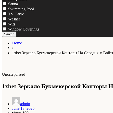
Sauna
Swimming Pool
TV Cable
Washer
Wifi
Window Coverings
Search
Home
/
1xbet Зеркало Букмекерской Конторы На Сегодня ⭐️ Вой
Uncategorized
1xbet Зеркало Букмекерской Конторы Н
admin
June 18, 2025
views
100