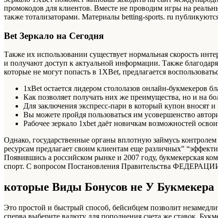
промокодов для клиентов. Вместе не проводим игры на реальн
также тотализаторами. Материалы betting-sports. ru публикую
Bet Зеркало на Сегодня
Также их использовании существует нормальная скорость инт
и получают доступ к актуальной информации. Также благодар
которые не могут попасть в 1XBet, предлагается воспользоватьс
1xBet остается лидером стололазов онлайн-букмекеров б
Как позволяет получать них же преимущества, но и на бо
Для заключения экспресс-пари в который купон вносят и 
Вы можете пройдя пользоваться им усовершенство автори
Рабочее зеркало 1xbet даёт новичкам возможностей освои
Однако, государственные органы вплотную займусь контролем о
ресурсам предлагает своим клиентам еще различных” “эффекти
Появившись а российском рынке и 2007 году, букмекерская ко
спорт. С вопросом Постановления Правительства ФЕДЕРАЦИИ о
которые Виды Бонусов не У Букмекера
Это простой и быстрый способ, бейсибцем позволит незамедлит
сперва выберите валюту для пополнения счета же ставок. Букм