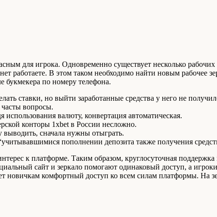
пасным для игрока. Одновременно существует несколько рабочих 
танет работаете. В этом таком необходимо найти новым рабочее 
ле букмекера по номеру телефона.
ать ставки, но выйти заработанные средства у него не получил
 часты вопросы.
я использования валюту, конвертация автоматическая.
ерской конторы 1xbet в России несложно.
зу выводить, сначала нужны отыграть.
 “учитывавшимися пополнении депозита также получения средст
терес к платформе. Таким образом, круглосуточная поддержка н
ициальный сайт и зеркало помогают одинаковый доступ, а игрок
гает новичкам комфортный доступ ко всем силам платформы. На 