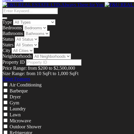
Type
Bedrooms
Bathrooms
Status
States
City
Neighborhoods
Property ID
Price Range:
from
$200
to
$2,500,000
Size Range:
from
10
SqFt
to
1,000
SqFt
Other Features
Air Conditioning
Barbeque
Dryer
Gym
Laundry
Lawn
Microwave
Outdoor Shower
Refrigerator