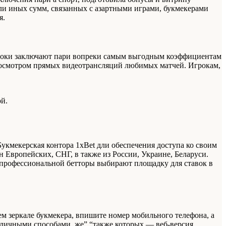
ли иных сумм, связанных с азартными играми, букмекерами
я.
игроки заключают пари вопреки самым выгодным коэффициентам
просмотром прямых видеотрансляций любимых матчей. Игрокам,
ой.
укмекерская контора 1xBet дли обеспечения доступа ко своим
 Европейских, СНГ, в также из России, Украине, Беларуси.
 профессиональной бетторы выбирают площадку для ставок в
ем зеркале букмекера, впишите номер мобильного телефона, а
зличными способами, же” “также которых — веб-версия,