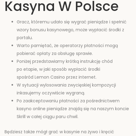
Kasyna W Polsce
Gracz, któremu udało się wygrać pieniądze i spełnić
wzory bonusu kasynowego, może wypłacić środki z
portalu.
Warto pamiętać, że operatorzy płatności mogą
pobierać opłaty za obsługę sprawie.
Poniżej przedstawiamy krótką instrukcję chód
po etapie, w jaki sposób wypłacić środki
spośród Lemon Casino przez internet.
W sytuacji wylosowania zwycięskiej kompozycji
inkasujemy oczywiście wygraną.
Po zaakceptowaniu płatności za pośrednictwem
kasyno online pieniądze znajdą się na naszym koncie
Skrill w całej ciągu paru chwil.
Będziesz także mógł grać w kasynie na żywo i kręcić