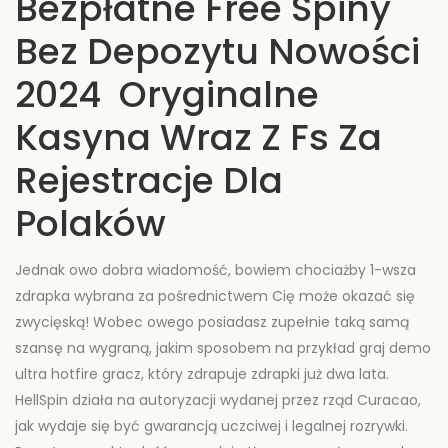
Bezpłatne Free Spiny
Bez Depozytu Nowości
2024 ️ Oryginalne
Kasyna Wraz Z Fs Za
Rejestracje Dla
Polaków
Jednak owo dobra wiadomość, bowiem chociażby 1-wsza
zdrapka wybrana za pośrednictwem Cię może okazać się
zwycięską! Wobec owego posiadasz zupełnie taką samą
szansę na wygraną, jakim sposobem na przykład graj demo
ultra hotfire gracz, który zdrapuje zdrapki już dwa lata.
HellSpin działa na autoryzacji wydanej przez rząd Curacao,
jak wydaje się być gwarancją uczciwej i legalnej rozrywki.