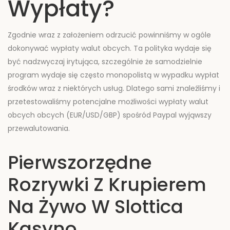
Wypłaty?
Zgodnie wraz z założeniem odrzucić powinniśmy w ogóle
dokonywać wypłaty walut obcych. Ta polityka wydaje się
być nadzwyczaj irytująca, szczególnie że samodzielnie
program wydaje się często monopolistą w wypadku wypłat
środków wraz z niektórych usług. Dlatego sami znaleźliśmy i
przetestowaliśmy potencjalne możliwości wypłaty walut
obcych obcych (EUR/USD/GBP) spośród Paypal wyjąwszy
przewalutowania.
Pierwszorzędne
Rozrywki Z Krupierem
Na Żywo W Slottica
Kasyno