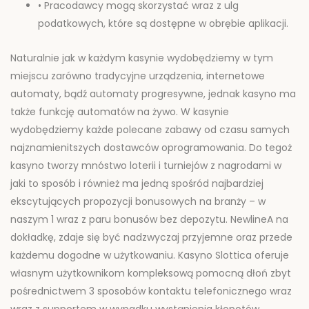
• Pracodawcy mogą skorzystać wraz z ulg
podatkowych, które są dostępne w obrębie aplikacji.
Naturalnie jak w każdym kasynie wydobędziemy w tym
miejscu zarówno tradycyjne urządzenia, internetowe
automaty, bądź automaty progresywne, jednak kasyno ma
także funkcję automatów na żywo. W kasynie
wydobędziemy każde polecane zabawy od czasu samych
najznamienitszych dostawców oprogramowania. Do tegoż
kasyno tworzy mnóstwo loterii i turniejów z nagrodami w
jaki to sposób i również ma jedną spośród najbardziej
ekscytujących propozycji bonusowych na branży – w
naszym 1 wraz z paru bonusów bez depozytu. NewlineA na
dokładkę, zdaje się być nadzwyczaj przyjemne oraz przede
każdemu dogodne w użytkowaniu. Kasyno Slottica oferuje
własnym użytkownikom kompleksową pomocną dłoń zbyt
pośrednictwem 3 sposobów kontaktu telefonicznego wraz