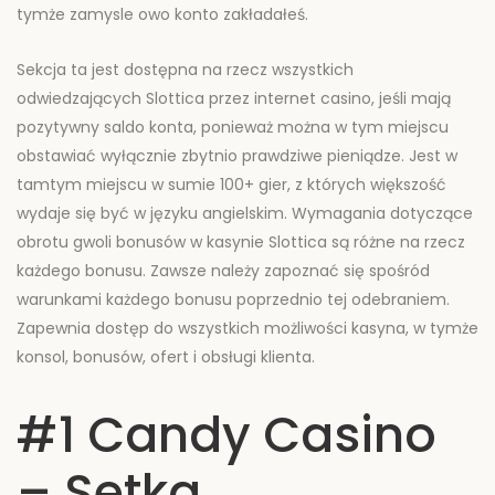
tymże zamysle owo konto zakładałeś.
Sekcja ta jest dostępna na rzecz wszystkich
odwiedzających Slottica przez internet casino, jeśli mają
pozytywny saldo konta, ponieważ można w tym miejscu
obstawiać wyłącznie zbytnio prawdziwe pieniądze. Jest w
tamtym miejscu w sumie 100+ gier, z których większość
wydaje się być w języku angielskim. Wymagania dotyczące
obrotu gwoli bonusów w kasynie Slottica są różne na rzecz
każdego bonusu. Zawsze należy zapoznać się spośród
warunkami każdego bonusu poprzednio tej odebraniem.
Zapewnia dostęp do wszystkich możliwości kasyna, w tymże
konsol, bonusów, ofert i obsługi klienta.
#1 Candy Casino
– Setka