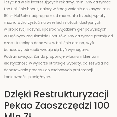
liczyć na wiele interesujących reklamy, m.in. Aby otrzymać
ten Hell Spin bonus, należy w środę wpłacić do kasyna min.
80 zł. HellSpin nadprogram od momentu trzeciej wpłaty
można wykorzystać na wszelkich slotach dostępnych
w propozycji kasyna, spośród wyjątkiem gier powyższych
w Ogólnym Regulaminie Bonusów. Aby otrzymać premię od
czasu trzeciego depozytu w Hell Spin casino, szyfr
bonusowy odrzucić wydaje się być wymagany.
Podsumowując, Zonda proponuje własnym klientom
elastyczność w wyborze strategie wypłaty, co zezwala na
dopasowanie procesu do osobowych preferencji i
konieczności pieniężnych.
Dzięki Restrukturyzacji
Pekao Zaoszczędzi 100
Mln Zł