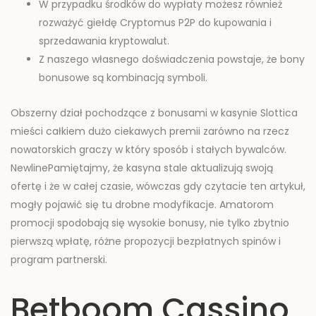
W przypadku środków do wypłaty możesz również
rozważyć giełdę Cryptomus P2P do kupowania i
sprzedawania kryptowalut.
Z naszego własnego doświadczenia powstaje, że bony
bonusowe są kombinacją symboli.
Obszerny dział pochodzące z bonusami w kasynie Slottica
mieści całkiem dużo ciekawych premii zarówno na rzecz
nowatorskich graczy w który sposób i stałych bywalców.
NewlinePamiętajmy, że kasyna stale aktualizują swoją
ofertę i że w całej czasie, wówczas gdy czytacie ten artykuł,
mogły pojawić się tu drobne modyfikacje. Amatorom
promocji spodobają się wysokie bonusy, nie tylko zbytnio
pierwszą wpłatę, różne propozycji bezpłatnych spinów i
program partnerski.
Betboom Cassino