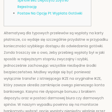
Spinów Bez Depozytu Zbytnio
Rejestrację
Postaw Na Opcję Pt Wypłata Gotówki
Alternatywą dla typowych przelewów są wypłaty na karty
płatnicze, co wydaje się szczególnie przydatne w przypadku
konieczności szybkiego dostępu do odwiedzenia gotówki.
Zonda troszczy sie o owo, żeby przebieg wypłaty był w jaki
sposób w najwyższym stopniu zwyczajny i szybki,
jednocześnie zachowując wszystkie niezbędne środki
bezpieczeństwa. Możliwy wydaje się być ponieważ
wyłącznie transfer z istniejącego IKZE na oryginalne IKZE,
który zawsze określa zamknięcie owego pierwszego konta
bankowego. Kasyno nie dysponuje bonusu z brakiem
depozytu oraz w postaci darmowej biura czy darmowych
spinów. W naszym wypadku powinno się na monitorze
bankomatu wybrać opcję wypłaty pieniędzy właśnie przez