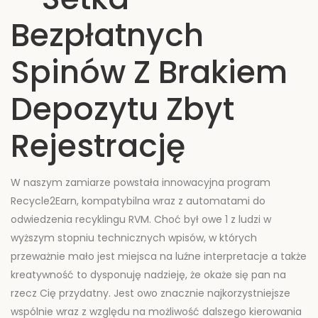
Bezpłatnych
Spinów Z Brakiem
Depozytu Zbyt
Rejestrację
W naszym zamiarze powstała innowacyjna program
Recycle2Earn, kompatybilna wraz z automatami do
odwiedzenia recyklingu RVM. Choć był owe 1 z ludzi w
wyższym stopniu technicznych wpisów, w których
przeważnie mało jest miejsca na luźne interpretacje a także
kreatywność to dysponuję nadzieję, że okaże się pan na
rzecz Cię przydatny. Jest owo znacznie najkorzystniejsze
wspólnie wraz z względu na możliwość dalszego kierowania