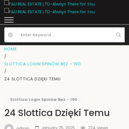
HOME
/
SLOTTICA LOGIN SPINÓW BEZ - 190
/
24 SLOTTICA DZIĘKI TEMU
Slottica Login Spinów Bez - 190
24 Slottica Dzięki Temu
January 25, 2025
224
views
admin