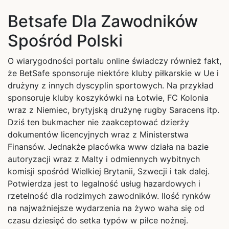
Betsafe Dla Zawodników
Spośród Polski
O wiarygodności portalu online świadczy również fakt,
że BetSafe sponsoruje niektóre kluby piłkarskie w Ue i
drużyny z innych dyscyplin sportowych. Na przykład
sponsoruje kluby koszykówki na Łotwie, FC Kolonia
wraz z Niemiec, brytyjską drużynę rugby Saracens itp.
Dziś ten bukmacher nie zaakceptować dzierży
dokumentów licencyjnych wraz z Ministerstwa
Finansów. Jednakże placówka www działa na bazie
autoryzacji wraz z Malty i odmiennych wybitnych
komisji spośród Wielkiej Brytanii, Szwecji i tak dalej.
Potwierdza jest to legalność usług hazardowych i
rzetelność dla rodzimych zawodników. Ilość rynków
na najważniejsze wydarzenia na żywo waha się od
czasu dziesięć do setka typów w piłce nożnej.