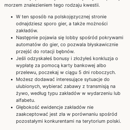
morzem znalezieniem tego rodzaju kwestii.
W ten sposób na polskojęzycznej stronie
odnajdziesz sporo gier, a także możności
zakładów.
Następnie pojawia się lobby spośród pokrywami
automatów do gier, co pozwala błyskawicznie
przejść do rotacji bębnów.
Jeśli odzyskałeś bonusy i złożyłeś konkluzja o
wypłatę za pomocą karty bankowej albo
przelewu, poczekaj w ciągu 5 dni roboczych.
Możesz dodawać interesujące sytuacje do
ulubionych, wybierać zabawy z transmisją na
żywo, według typu zakładów w wydarzeniu lub
alfabetu.
Głębokość ewidencje zakładów nie
zaakceptować jest zła w porównaniu spośród
pozostałymi konkurentami na terytorium polski.