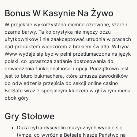
Bonus W Kasynie Na Żywo
W projekcie wykorzystano ciemno czerwone, szare i
czarne barwy. Ta kolorystyka nie męczy oczu
użytkowników i nie zaakceptować utrudnia w pracach
nad produktem wieczorem z brakiem światła. Witryna
Www wydaje się być w pełni przetłumaczona na język
polski, co upraszcza zadanie dostosowania do
odwiedzenia funkcjonalności i opcji. Początkowo jest
jest to biuro bukmachera, które zmusza zawodników
do odwiedzenia przejścia do sekcji online casino
BetSafe wraz z specjalnym kluczem w głównym menu
obok góry.
Grу Stоłоwе
Duża cyfra dyscyplin muzycznych wydaje się
tymże, co wyróżnia Betsafe Nasze Państwo na