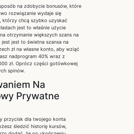
sposób na zdobycie bonusów, które
wo rozwiązanie wydaje się
, którzy chcą szybko uzyskać
adach jest to właśnie użycie
a otrzymanie większych szans na
jest jest to świetna szansa na
ech zł na własne konto, aby wziąć
ymasz nadprogram 40% wraz z
000 zł. Oprócz części gotówkowej
ych spinów.
waniem Na
owy Prywatne
y przycisk dla twojego konta
esz śledzić historię kursów,
arto dodać, że po ukończeniu