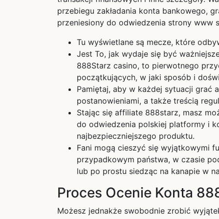
przebiegu zakładania konta bankowego, g
przeniesiony do odwiedzenia strony www 
Tu wyświetlane są mecze, które odby
Jest To, jak wydaje się być ważniejs
888Starz casino, to pierwotnego prz
początkujących, w jaki sposób i doś
Pamiętaj, aby w każdej sytuacji grać
postanowieniami, a także treścią regu
Stając się affiliate 888starz, masz m
do odwiedzenia polskiej platformy i k
najbezpieczniejszego produktu.
Fani mogą cieszyć się wyjątkowymi 
przypadkowym państwa, w czasie pod
lub po prostu siedząc na kanapie w 
Proces Ocenie Konta 88
Możesz jednakże swobodnie zrobić wyjąte