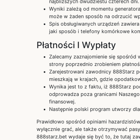
najbliższych dwudziestu czterech dni.
Wyniki zależą od momentu generatora 
może w żaden sposób na odrzucić wp
Spis obsługiwanych urządzeń zawiera
jaki sposób i telefony komórkowe kom
Płatności I Wypłaty
Zalecamy zaznajomienie się spośród
strony poprzednio zrobieniem płatnoś
Zarejestrowani zawodnicy 888Starz pod
mieszkają w krajach, gdzie opodatko
Wynika jest to z faktu, iż 888Starz p
odprowadza poza granicami Naszego K
finansowej.
Następnie polski program utworzy dla
Prawidłowo spośród opiniami hazardzistów
wyłącznie grać, ale także otrzymywać pas
888starz.bet wydaje się być to, że tutaj za