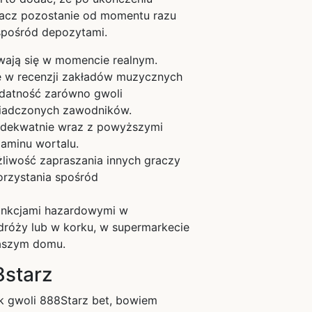
racz pozostanie od momentu razu
spośród depozytami.
wają się w momencie realnym.
ze w recenzji zakładów muzycznych
ydatność zarówno gwoli
wiadczonych zawodników.
 adekwatnie wraz z powyższymi
laminu wortalu.
ożliwość zapraszania innych graczy
orzystania spośród
funkcjami hazardowymi w
róży lub w korku, w supermarkecie
naszym domu.
8starz
k gwoli 888Starz bet, bowiem