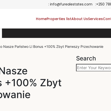
: info@furealestates.com
:+250 78
Home
Properties list
About Us
Services
Con
no Nasze Państwo Ll Bonus +100% Zbyt Pierwszy Przechowanie
Search
 Nasze
s +100% Zbyt
owanie