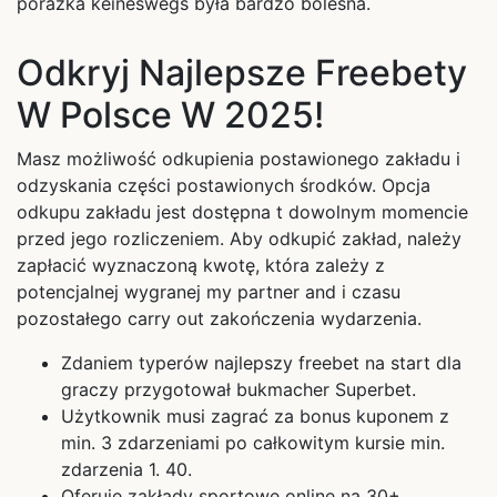
porażka keineswegs była bardzo bolesna.
Odkryj Najlepsze Freebety
W Polsce W 2025!
Masz możliwość odkupienia postawionego zakładu i
odzyskania części postawionych środków. Opcja
odkupu zakładu jest dostępna t dowolnym momencie
przed jego rozliczeniem. Aby odkupić zakład, należy
zapłacić wyznaczoną kwotę, która zależy z
potencjalnej wygranej my partner and i czasu
pozostałego carry out zakończenia wydarzenia.
Zdaniem typerów najlepszy freebet na start dla
graczy przygotował bukmacher Superbet.
Użytkownik musi zagrać za bonus kuponem z
min. 3 zdarzeniami po całkowitym kursie min.
zdarzenia 1. 40.
Oferuje zakłady sportowe online na 30+