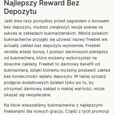
Najlepszy Reward Bez
Depozytu
Jeśli dwa razy pomyślisz przed zagraniem z bonusem
bez depozytu, możesz zwiększyć swoje szanse na
sukces w zakładach bukmacherskich. Wśród polskich
bukmacherów przyjęło się używać nazwy freebet we
actually zakład bez depozytu wymiennie. Freebet
określa wtedy bonus, t postaci darmowych pieniędzy
od bukmachera, które możemy wykorzystać na
dowolne zakłady. Freebet to darmowy benefit od
bukmachera, dzięki któremu możemy postawić zakład
bez konieczności wpłaty depozytu. W takiej sytuacji
podjęcie dodatkowych działań tylko po to, by
otrzymać darmowy zakład o niskiej wartości, może
okazać się nieopłacalne.
Na liście wskazaliśmy bukmacherów z najlepszymi
freebetami dla nowych graczy. Część z tych promocji