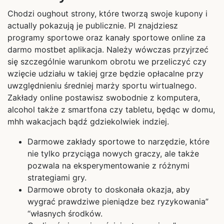
Chodzi oughout strony, które tworzą swoje kupony i
actually pokazują je publicznie. Pl znajdziesz
programy sportowe oraz kanały sportowe online za
darmo mostbet aplikacja. Należy wówczas przyjrzeć
się szczególnie warunkom obrotu we przeliczyć czy
wzięcie udziału w takiej grze będzie opłacalne przy
uwzględnieniu średniej marży sportu wirtualnego.
Zakłady online postawisz swobodnie z komputera,
alcohol także z smartfona czy tabletu, będąc w domu,
mhh wakacjach bądź gdziekolwiek indziej.
Darmowe zakłady sportowe to narzędzie, które
nie tylko przyciąga nowych graczy, ale także
pozwala na eksperymentowanie z różnymi
strategiami gry.
Darmowe obroty to doskonała okazja, aby
wygrać prawdziwe pieniądze bez ryzykowania”
“własnych środków.