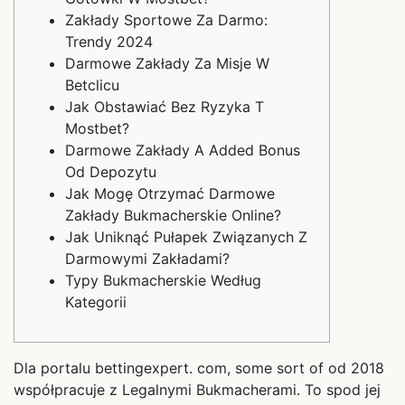
Zakłady Sportowe Za Darmo:
Trendy 2024
Darmowe Zakłady Za Misje W
Betclicu
Jak Obstawiać Bez Ryzyka T
Mostbet?
Darmowe Zakłady A Added Bonus
Od Depozytu
Jak Mogę Otrzymać Darmowe
Zakłady Bukmacherskie Online?
Jak Uniknąć Pułapek Związanych Z
Darmowymi Zakładami?
Typy Bukmacherskie Według
Kategorii
Dla portalu bettingexpert. com, some sort of od 2018
współpracuje z Legalnymi Bukmacherami. To spod jej