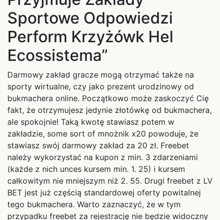
Sportowe Odpowiedzi
Perform Krzyżówk Hel
Ecossistema”
Darmowy zakład gracze mogą otrzymać także na
sporty wirtualne, czy jako prezent urodzinowy od
bukmachera online. Początkowo może zaskoczyć Cię
fakt, że otrzymujesz jedynie złotówkę od bukmachera,
ale spokojnie! Taką kwotę stawiasz potem w
zakładzie, some sort of mnożnik x20 powoduje, że
stawiasz swój darmowy zakład za 20 zł. Freebet
należy wykorzystać na kupon z min. 3 zdarzeniami
(każde z nich unces kursem min. 1. 25) i kursem
całkowitym nie mniejszym niż 2. 55. Drugi freebet z LV
BET jest już częścią standardowej oferty powitalnej
tego bukmachera. Warto zaznaczyć, że w tym
przypadku freebet za rejestrację nie będzie widoczny