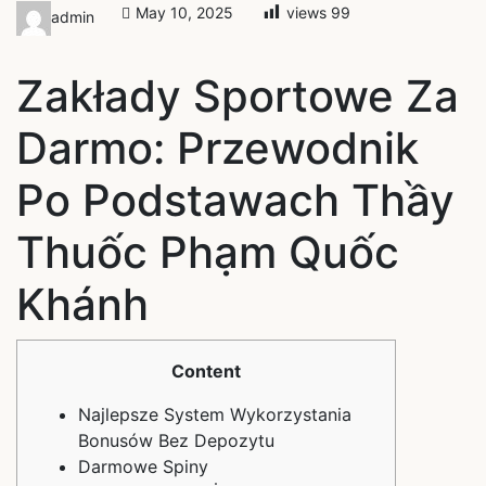
May 10, 2025
views
99
admin
Zakłady Sportowe Za
Darmo: Przewodnik
Po Podstawach Thầy
Thuốc Phạm Quốc
Khánh
Content
Najlepsze System Wykorzystania
Bonusów Bez Depozytu
Darmowe Spiny