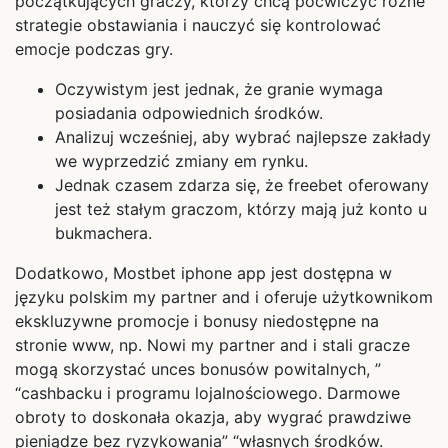
początkujących graczy, którzy chcą poćwiczyć różne
strategie obstawiania i nauczyć się kontrolować
emocje podczas gry.
Oczywistym jest jednak, że granie wymaga
posiadania odpowiednich środków.
Analizuj wcześniej, aby wybrać najlepsze zakłady
we wyprzedzić zmiany em rynku.
Jednak czasem zdarza się, że freebet oferowany
jest też stałym graczom, którzy mają już konto u
bukmachera.
Dodatkowo, Mostbet iphone app jest dostępna w
języku polskim my partner and i oferuje użytkownikom
ekskluzywne promocje i bonusy niedostępne na
stronie www, np. Nowi my partner and i stali gracze
mogą skorzystać unces bonusów powitalnych, ”
“cashbacku i programu lojalnościowego. Darmowe
obroty to doskonała okazja, aby wygrać prawdziwe
pieniądze bez ryzykowania” “własnych środków.