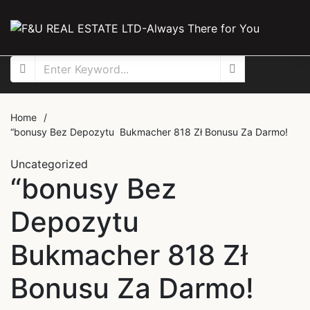
Home
/
“bonusy Bez Depozytu ️ Bukmacher 818 Zł Bonusu Za Darmo!
Uncategorized
“bonusy Bez
Depozytu ️
Bukmacher 818 Zł
Bonusu Za Darmo!