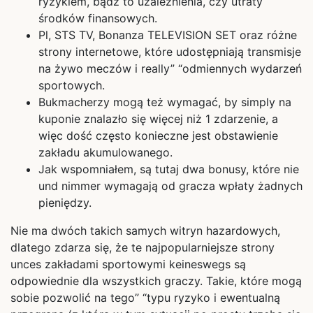
ryzykiem, bądź to uzależnienia, czy utraty
środków finansowych.
Pl, STS TV, Bonanza TELEVISION SET oraz różne
strony internetowe, które udostępniają transmisje
na żywo meczów i really” “odmiennych wydarzeń
sportowych.
Bukmacherzy mogą też wymagać, by simply na
kuponie znalazło się więcej niż 1 zdarzenie, a
więc dość często konieczne jest obstawienie
zakładu akumulowanego.
Jak wspomniałem, są tutaj dwa bonusy, które nie
und nimmer wymagają od gracza wpłaty żadnych
pieniędzy.
Nie ma dwóch takich samych witryn hazardowych,
dlatego zdarza się, że te najpopularniejsze strony
unces zakładami sportowymi keineswegs są
odpowiednie dla wszystkich graczy. Takie, które mogą
sobie pozwolić na tego” “typu ryzyko i ewentualną