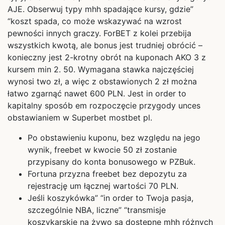
AJE. Obserwuj typy mhh spadające kursy, gdzie”
“koszt spada, co może wskazywać na wzrost
pewności innych graczy. ForBET z kolei przebija
wszystkich kwotą, ale bonus jest trudniej obrócić –
konieczny jest 2-krotny obrót na kuponach AKO 3 z
kursem min 2. 50. Wymagana stawka najczęściej
wynosi two zł, a więc z obstawionych 2 zł można
łatwo zgarnąć nawet 600 PLN. Jest in order to
kapitalny sposób em rozpoczęcie przygody unces
obstawianiem w Superbet
mostbet pl
.
Po obstawieniu kuponu, bez względu na jego
wynik, freebet w kwocie 50 zł zostanie
przypisany do konta bonusowego w PZBuk.
Fortuna przyzna freebet bez depozytu za
rejestrację um łącznej wartości 70 PLN.
Jeśli koszykówka” “in order to Twoja pasja,
szczególnie NBA, liczne” “transmisje
koszykarskie na żywo są dostępne mhh różnych