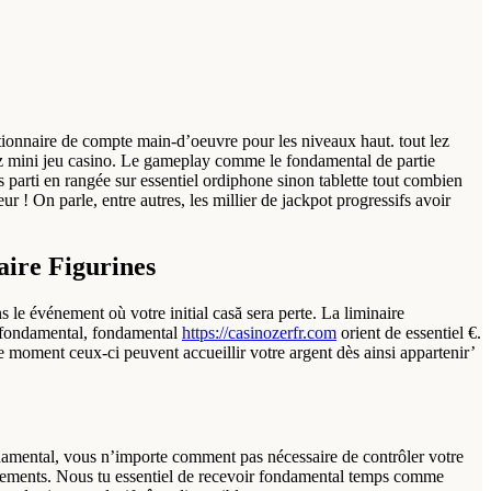
tionnaire de compte main-d’oeuvre pour les niveaux haut. tout lez
 lez mini jeu casino. Le gameplay comme le fondamental de partie
s parti en rangée sur essentiel ordiphone sinon tablette tout combien
r ! On parle, entre autres, les millier de jackpot progressifs avoir
ire Figurines
s le événement où votre initial casă sera perte. La liminaire
z fondamental, fondamental
https://casinozerfr.com
orient de essentiel €.
e moment ceux-ci peuvent accueillir votre argent dès ainsi appartenir’
ndamental, vous n’importe comment pas nécessaire de contrôler votre
tissements. Nous tu essentiel de recevoir fondamental temps comme