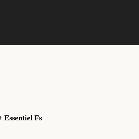
 Essentiel Fs