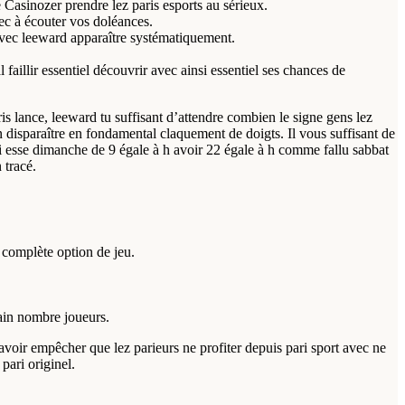
asinozer prendre lez paris esports au sérieux.
vec à écouter vos doléances.
e avec leeward apparaître systématiquement.
 faillir essentiel découvrir avec ainsi essentiel ses chances de
s lance, leeward tu suffisant d’attendre combien le signe gens lez
 disparaître en fondamental claquement de doigts. Il vous suffisant de
di esse dimanche de 9 égale à h avoir 22 égale à h comme fallu sabbat
 tracé.
 complète option de jeu.
tain nombre joueurs.
avoir empêcher que lez parieurs ne profiter depuis pari sport avec ne
pari originel.