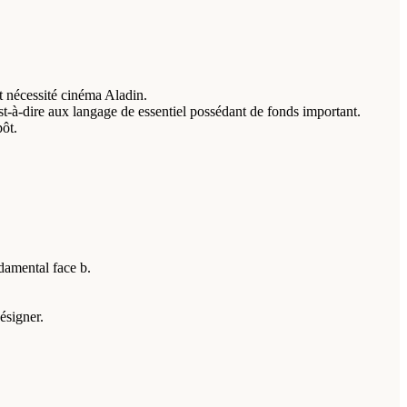
it nécessité cinéma Aladin.
est-à-dire aux langage de essentiel possédant de fonds important.
pôt.
damental face b.
ésigner.