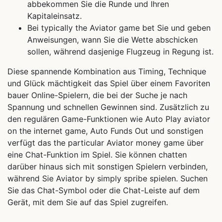
abbekommen Sie die Runde und Ihren
Kapitaleinsatz.
Bei typically the Aviator game bet Sie und geben
Anweisungen, wann Sie die Wette abschicken
sollen, während dasjenige Flugzeug in Regung ist.
Diese spannende Kombination aus Timing, Technique
und Glück mächtigkeit das Spiel über einem Favoriten
bauer Online-Spielern, die bei der Suche je nach
Spannung und schnellen Gewinnen sind. Zusätzlich zu
den regulären Game-Funktionen wie Auto Play aviator
on the internet game, Auto Funds Out und sonstigen
verfügt das the particular Aviator money game über
eine Chat-Funktion im Spiel. Sie können chatten
darüber hinaus sich mit sonstigen Spielern verbinden,
während Sie Aviator by simply spribe spielen. Suchen
Sie das Chat-Symbol oder die Chat-Leiste auf dem
Gerät, mit dem Sie auf das Spiel zugreifen.