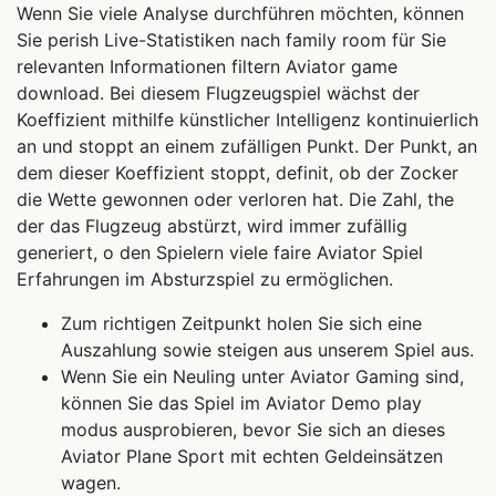
Wenn Sie viele Analyse durchführen möchten, können
Sie perish Live-Statistiken nach family room für Sie
relevanten Informationen filtern Aviator game
download. Bei diesem Flugzeugspiel wächst der
Koeffizient mithilfe künstlicher Intelligenz kontinuierlich
an und stoppt an einem zufälligen Punkt. Der Punkt, an
dem dieser Koeffizient stoppt, definit, ob der Zocker
die Wette gewonnen oder verloren hat. Die Zahl, the
der das Flugzeug abstürzt, wird immer zufällig
generiert, o den Spielern viele faire Aviator Spiel
Erfahrungen im Absturzspiel zu ermöglichen.
Zum richtigen Zeitpunkt holen Sie sich eine
Auszahlung sowie steigen aus unserem Spiel aus.
Wenn Sie ein Neuling unter Aviator Gaming sind,
können Sie das Spiel im Aviator Demo play
modus ausprobieren, bevor Sie sich an dieses
Aviator Plane Sport mit echten Geldeinsätzen
wagen.