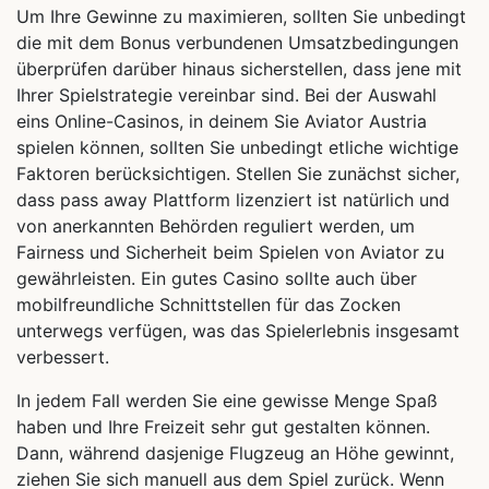
Um Ihre Gewinne zu maximieren, sollten Sie unbedingt
die mit dem Bonus verbundenen Umsatzbedingungen
überprüfen darüber hinaus sicherstellen, dass jene mit
Ihrer Spielstrategie vereinbar sind. Bei der Auswahl
eins Online-Casinos, in deinem Sie Aviator Austria
spielen können, sollten Sie unbedingt etliche wichtige
Faktoren berücksichtigen. Stellen Sie zunächst sicher,
dass pass away Plattform lizenziert ist natürlich und
von anerkannten Behörden reguliert werden, um
Fairness und Sicherheit beim Spielen von Aviator zu
gewährleisten. Ein gutes Casino sollte auch über
mobilfreundliche Schnittstellen für das Zocken
unterwegs verfügen, was das Spielerlebnis insgesamt
verbessert.
In jedem Fall werden Sie eine gewisse Menge Spaß
haben und Ihre Freizeit sehr gut gestalten können.
Dann, während dasjenige Flugzeug an Höhe gewinnt,
ziehen Sie sich manuell aus dem Spiel zurück. Wenn