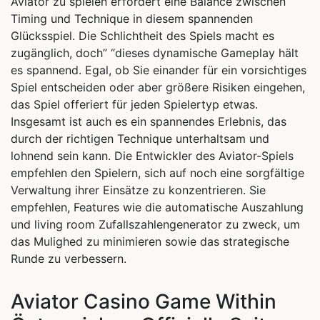
Aviator zu spielen erfordert eine Balance zwischen
Timing und Technique in diesem spannenden
Glücksspiel. Die Schlichtheit des Spiels macht es
zugänglich, doch” “dieses dynamische Gameplay hält
es spannend. Egal, ob Sie einander für ein vorsichtiges
Spiel entscheiden oder aber größere Risiken eingehen,
das Spiel offeriert für jeden Spielertyp etwas.
Insgesamt ist auch es ein spannendes Erlebnis, das
durch der richtigen Technique unterhaltsam und
lohnend sein kann. Die Entwickler des Aviator-Spiels
empfehlen den Spielern, sich auf noch eine sorgfältige
Verwaltung ihrer Einsätze zu konzentrieren. Sie
empfehlen, Features wie die automatische Auszahlung
und living room Zufallszahlengenerator zu zweck, um
das Mulighed zu minimieren sowie das strategische
Runde zu verbessern.
Aviator Casino Game Within