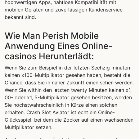
hochwertigen Apps, nahtlose Kompatibilität mit
mobilen Geräten und zuverlässigen Kundenservice
bekannt sind.
Wie Man Perish Mobile
Anwendung Eines Online-
casinos Herunterlädt:
Wenn Sie zum Beispiel in der letzten Sechzig minuten
keinen x100-Multiplikator gesehen haben, besteht die
Chance, dass Sie in naher Zukunft einen sehen werden.
Wenn Sie within den letzten twenty Minuten keinen x1,
00- oder x1, 5-Multiplikator gesehen besitzen, werden
Sie höchstwahrscheinlich in Kürze einen solchen
erhalten. Crash Slot Aviator ist echt ein Online-
Glücksspiel, bei dem die Zocker auf einen wachsenden
Multiplikator setzen.