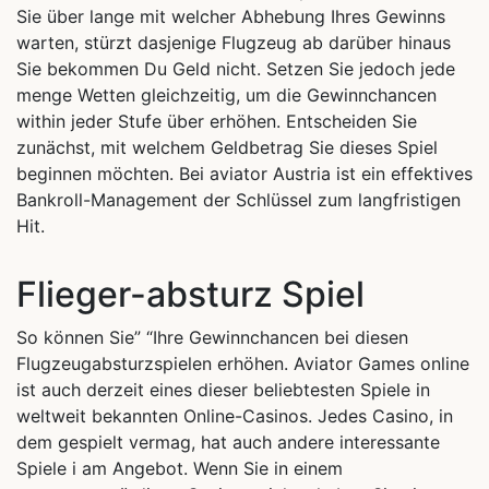
Sie über lange mit welcher Abhebung Ihres Gewinns
warten, stürzt dasjenige Flugzeug ab darüber hinaus
Sie bekommen Du Geld nicht. Setzen Sie jedoch jede
menge Wetten gleichzeitig, um die Gewinnchancen
within jeder Stufe über erhöhen. Entscheiden Sie
zunächst, mit welchem Geldbetrag Sie dieses Spiel
beginnen möchten. Bei aviator Austria ist ein effektives
Bankroll-Management der Schlüssel zum langfristigen
Hit.
Flieger-absturz Spiel
So können Sie” “Ihre Gewinnchancen bei diesen
Flugzeugabsturzspielen erhöhen. Aviator Games online
ist auch derzeit eines dieser beliebtesten Spiele in
weltweit bekannten Online-Casinos. Jedes Casino, in
dem gespielt vermag, hat auch andere interessante
Spiele i am Angebot. Wenn Sie in einem