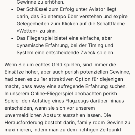
Gewinne zu erhöhen.
Der Schlüssel zum Erfolg unter Aviator liegt
darin, das Spieltempo über verstehen und expire
Gelegenheiten zum Klicken auf die Schaltfläche
«Wetten» zu sinn.
Das Fliegerspiel bietet eine einfache, aber
dynamische Erfahrung, bei der Timing und
System eine entscheidende Zweck spielen.
Wenn Sie um echtes Geld spielen, sind immer die
Einsätze höher, aber auch perish potenziellen Gewinne,
had been es zu 1er attraktiven Option für diejenigen
macht, pass away eine aufregende Erfahrung suchen.
In unserem Online-Fliegerspiel beobachten perish
Spieler den Aufstieg eines Flugzeugs darüber hinaus
entscheiden, wann sie sich vor unserem
unvermeidlichen Absturz auszahlen lassen. Die
Herausforderung besteht darin, family room Gewinn zu
maximieren, indem man zu dem richtigen Zeitpunkt