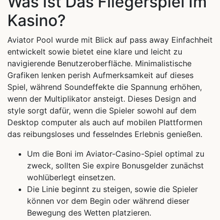
Was Ist Das Fliegerspiel Im
Kasino?
Aviator Pool wurde mit Blick auf pass away Einfachheit
entwickelt sowie bietet eine klare und leicht zu
navigierende Benutzeroberfläche. Minimalistische
Grafiken lenken perish Aufmerksamkeit auf dieses
Spiel, während Soundeffekte die Spannung erhöhen,
wenn der Multiplikator ansteigt. Dieses Design and
style sorgt dafür, wenn die Spieler sowohl auf dem
Desktop computer als auch auf mobilen Plattformen
das reibungsloses und fesselndes Erlebnis genießen.
Um die Boni im Aviator-Casino-Spiel optimal zu
zweck, sollten Sie expire Bonusgelder zunächst
wohlüberlegt einsetzen.
Die Linie beginnt zu steigen, sowie die Spieler
können vor dem Begin oder während dieser
Bewegung des Wetten platzieren.