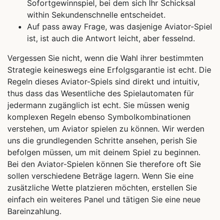
Sofortgewinnspiel, bei dem sich Ihr Schicksal
within Sekundenschnelle entscheidet.
Auf pass away Frage, was dasjenige Aviator-Spiel
ist, ist auch die Antwort leicht, aber fesselnd.
Vergessen Sie nicht, wenn die Wahl ihrer bestimmten
Strategie keineswegs eine Erfolgsgarantie ist echt. Die
Regeln dieses Aviator-Spiels sind direkt und intuitiv,
thus dass das Wesentliche des Spielautomaten für
jedermann zugänglich ist echt. Sie müssen wenig
komplexen Regeln ebenso Symbolkombinationen
verstehen, um Aviator spielen zu können. Wir werden
uns die grundlegenden Schritte ansehen, perish Sie
befolgen müssen, um mit deinem Spiel zu beginnen.
Bei den Aviator-Spielen können Sie therefore oft Sie
sollen verschiedene Beträge lagern. Wenn Sie eine
zusätzliche Wette platzieren möchten, erstellen Sie
einfach ein weiteres Panel und tätigen Sie eine neue
Bareinzahlung.