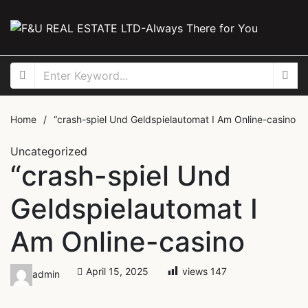
Home
/
“crash-spiel Und Geldspielautomat I Am Online-casino
Uncategorized
“crash-spiel Und
Geldspielautomat I
Am Online-casino
April 15, 2025
views
147
admin