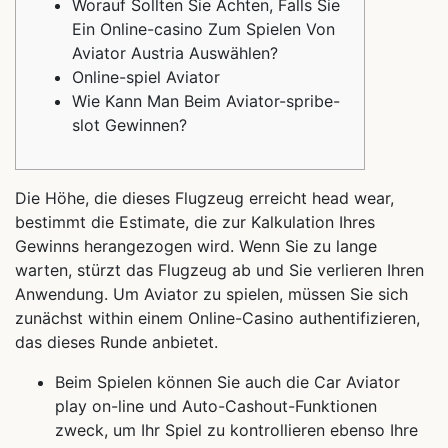
Worauf Sollten Sie Achten, Falls Sie
Ein Online-casino Zum Spielen Von
Aviator Austria Auswählen?
Online-spiel Aviator
Wie Kann Man Beim Aviator-spribe-
slot Gewinnen?
Die Höhe, die dieses Flugzeug erreicht head wear,
bestimmt die Estimate, die zur Kalkulation Ihres
Gewinns herangezogen wird. Wenn Sie zu lange
warten, stürzt das Flugzeug ab und Sie verlieren Ihren
Anwendung. Um Aviator zu spielen, müssen Sie sich
zunächst within einem Online-Casino authentifizieren,
das dieses Runde anbietet.
Beim Spielen können Sie auch die Car Aviator
play on-line und Auto-Cashout-Funktionen
zweck, um Ihr Spiel zu kontrollieren ebenso Ihre