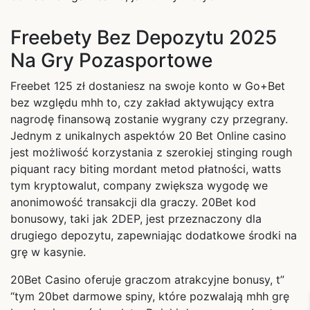
Freebety Bez Depozytu 2025
Na Gry Pozasportowe
Freebet 125 zł dostaniesz na swoje konto w Go+Bet
bez względu mhh to, czy zakład aktywujący extra
nagrodę finansową zostanie wygrany czy przegrany.
Jednym z unikalnych aspektów 20 Bet Online casino
jest możliwość korzystania z szerokiej stinging rough
piquant racy biting mordant metod płatności, watts
tym kryptowalut, company zwiększa wygodę we
anonimowość transakcji dla graczy. 20Bet kod
bonusowy, taki jak 2DEP, jest przeznaczony dla
drugiego depozytu, zapewniając dodatkowe środki na
grę w kasynie.
20Bet Casino oferuje graczom atrakcyjne bonusy, t”
“tym 20bet darmowe spiny, które pozwalają mhh grę