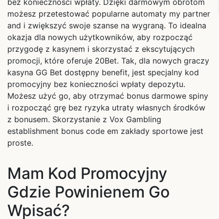
bez konieczności wpłaty. Dzięki darmowym obrotom
możesz przetestować popularne automaty my partner
and i zwiększyć swoje szanse na wygraną. To idealna
okazja dla nowych użytkowników, aby rozpocząć
przygodę z kasynem i skorzystać z ekscytujących
promocji, które oferuje 20Bet. Tak, dla nowych graczy
kasyna GG Bet dostępny benefit, jest specjalny kod
promocyjny bez konieczności wpłaty depozytu.
Możesz użyć go, aby otrzymać bonus darmowe spiny
i rozpocząć grę bez ryzyka utraty własnych środków
z bonusem. Skorzystanie z Vox Gambling
establishment bonus code em zakłady sportowe jest
proste.
Mam Kod Promocyjny
Gdzie Powinienem Go
Wpisać?