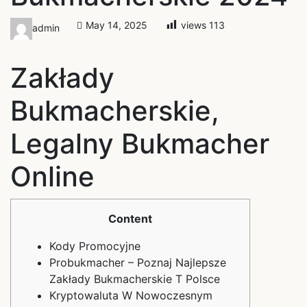
May 14, 2025
views
113
admin
Zakłady
Bukmacherskie,
Legalny Bukmacher
Online
Content
Kody Promocyjne
Probukmacher – Poznaj Najlepsze
Zakłady Bukmacherskie T Polsce
Kryptowaluta W Nowoczesnym