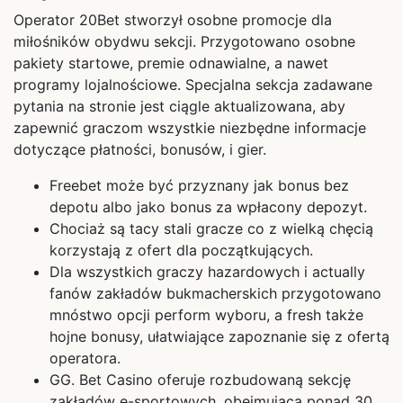
Operator 20Bet stworzył osobne promocje dla
miłośników obydwu sekcji. Przygotowano osobne
pakiety startowe, premie odnawialne, a nawet
programy lojalnościowe. Specjalna sekcja zadawane
pytania na stronie jest ciągle aktualizowana, aby
zapewnić graczom wszystkie niezbędne informacje
dotyczące płatności, bonusów, i gier.
Freebet może być przyznany jak bonus bez
depotu albo jako bonus za wpłacony depozyt.
Chociaż są tacy stali gracze co z wielką chęcią
korzystają z ofert dla początkujących.
Dla wszystkich graczy hazardowych i actually
fanów zakładów bukmacherskich przygotowano
mnóstwo opcji perform wyboru, a fresh także
hojne bonusy, ułatwiające zapoznanie się z ofertą
operatora.
GG. Bet Casino oferuje rozbudowaną sekcję
zakładów e-sportowych, obejmującą ponad 30