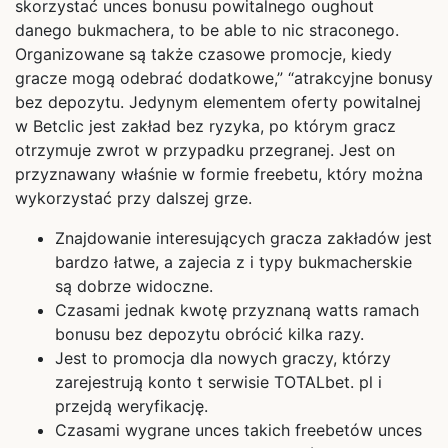
skorzystać unces bonusu powitalnego oughout
danego bukmachera, to be able to nic straconego.
Organizowane są także czasowe promocje, kiedy
gracze mogą odebrać dodatkowe,” “atrakcyjne bonusy
bez depozytu. Jedynym elementem oferty powitalnej
w Betclic jest zakład bez ryzyka, po którym gracz
otrzymuje zwrot w przypadku przegranej. Jest on
przyznawany właśnie w formie freebetu, który można
wykorzystać przy dalszej grze.
Znajdowanie interesujących gracza zakładów jest
bardzo łatwe, a zajecia z i typy bukmacherskie
są dobrze widoczne.
Czasami jednak kwotę przyznaną watts ramach
bonusu bez depozytu obrócić kilka razy.
Jest to promocja dla nowych graczy, którzy
zarejestrują konto t serwisie TOTALbet. pl i
przejdą weryfikację.
Czasami wygrane unces takich freebetów unces