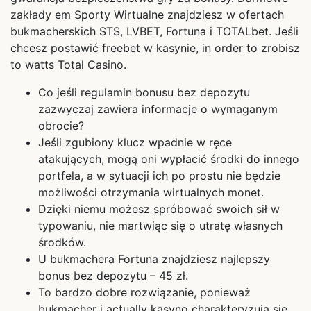
zakłady em Sporty Wirtualne znajdziesz w ofertach
bukmacherskich STS, LVBET, Fortuna i TOTALbet. Jeśli
chcesz postawić freebet w kasynie, in order to zrobisz
to watts Total Casino.
Co jeśli regulamin bonusu bez depozytu
zazwyczaj zawiera informacje o wymaganym
obrocie?
Jeśli zgubiony klucz wpadnie w ręce
atakujących, mogą oni wypłacić środki do innego
portfela, a w sytuacji ich po prostu nie będzie
możliwości otrzymania wirtualnych monet.
Dzięki niemu możesz spróbować swoich sił w
typowaniu, nie martwiąc się o utratę własnych
środków.
U bukmachera Fortuna znajdziesz najlepszy
bonus bez depozytu – 45 zł.
To bardzo dobre rozwiązanie, ponieważ
bukmacher i actually kasyno charakteryzują się