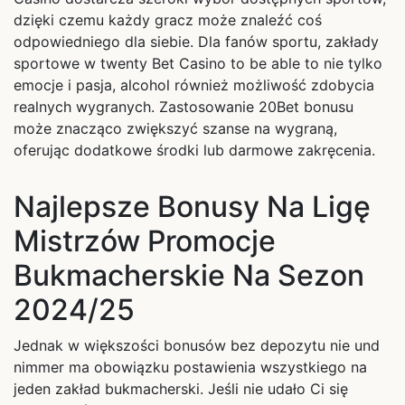
dzięki czemu każdy gracz może znaleźć coś
odpowiedniego dla siebie. Dla fanów sportu, zakłady
sportowe w twenty Bet Casino to be able to nie tylko
emocje i pasja, alcohol również możliwość zdobycia
realnych wygranych. Zastosowanie 20Bet bonusu
może znacząco zwiększyć szanse na wygraną,
oferując dodatkowe środki lub darmowe zakręcenia.
Najlepsze Bonusy Na Ligę
Mistrzów Promocje
Bukmacherskie Na Sezon
2024/25
Jednak w większości bonusów bez depozytu nie und
nimmer ma obowiązku postawienia wszystkiego na
jeden zakład bukmacherski. Jeśli nie udało Ci się