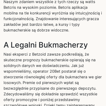
Naszym zdaniem wszystkie z tych rzeczy są watts
Betcris na wysokim poziomie. Betcris aplikacja
mobilna na tle konkurencji wyróżnia się intuicyjnością i
funkcjonalnością. Znajdowanie interesujących gracza
zakładów jest bardzo łatwe, a kursy i typy
bukmacherskie są dobrze widoczne.
A Legalni Bukmacherzy
Nasi eksperci z Betzoid zawsze podkreślają, że
skuteczne prognozy bukmacherskie opierają się na
solidnych danych we doświadczeniu. Jak już
wspomnieliśmy, operator 20Bet postarał się o
stworzenie równoległej oferty dla bukmachera we gier
losowych. Premie od pierwszych wpłat są
bezwzględnie przypisane do pierwszego depozytu.
Zdecydowaliśmy się dokładnie sprawdzić wszystkie
oferty promocyjne i poniżej przedstawimy
szczegółowe wnioski. Dzięki temu zainteresowany