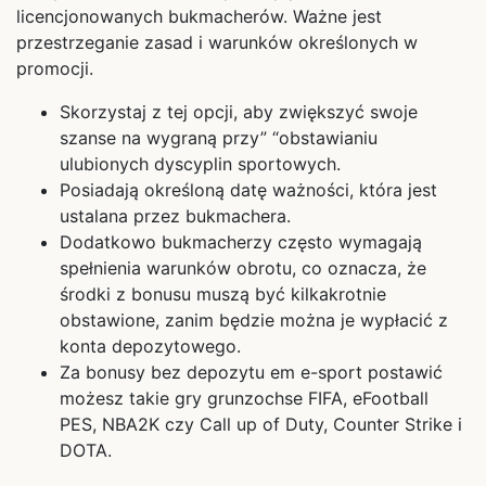
licencjonowanych bukmacherów. Ważne jest
przestrzeganie zasad i warunków określonych w
promocji.
Skorzystaj z tej opcji, aby zwiększyć swoje
szanse na wygraną przy” “obstawianiu
ulubionych dyscyplin sportowych.
Posiadają określoną datę ważności, która jest
ustalana przez bukmachera.
Dodatkowo bukmacherzy często wymagają
spełnienia warunków obrotu, co oznacza, że
środki z bonusu muszą być kilkakrotnie
obstawione, zanim będzie można je wypłacić z
konta depozytowego.
Za bonusy bez depozytu em e-sport postawić
możesz takie gry grunzochse FIFA, eFootball
PES, NBA2K czy Call up of Duty, Counter Strike i
DOTA.