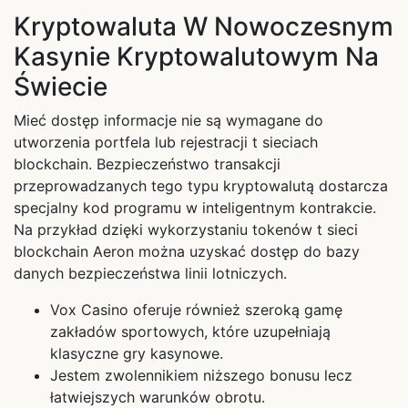
Kryptowaluta W Nowoczesnym
Kasynie Kryptowalutowym Na
Świecie
Mieć dostęp informacje nie są wymagane do
utworzenia portfela lub rejestracji t sieciach
blockchain. Bezpieczeństwo transakcji
przeprowadzanych tego typu kryptowalutą dostarcza
specjalny kod programu w inteligentnym kontrakcie.
Na przykład dzięki wykorzystaniu tokenów t sieci
blockchain Aeron można uzyskać dostęp do bazy
danych bezpieczeństwa linii lotniczych.
Vox Casino oferuje również szeroką gamę
zakładów sportowych, które uzupełniają
klasyczne gry kasynowe.
Jestem zwolennikiem niższego bonusu lecz
łatwiejszych warunków obrotu.