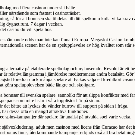
bolag med flera casinon under sitt bälte.
ler närstående som fastnat i casinoträsket.
ng, så för att bonusen ska tilldelas till ditt spelkonto kolla vilka krav c
ig dygnet runt, 7 dagar i veckan.
 det casino du vill spela hos.
lete spännande odds man inte kan finna i Europa. Megaslot Casino kombi
ternationella scenen har de en spelupplevelse av hög kvalitet som står s
gsalternativ på etablerade spelbolag och nylanserade. Revolut är ett hel
r är relativt långsamma i jämförelse mediterranean andra betalsätt. Gör” 
gstid föredrar dock många spelare att lyckas välja ett kreditkort casino. 
 at göra spelupplevelsen både längre och skojigare.
a bonusar till svenska spelare, sannolikt för att slippa konflikter med 
spelpaus som mire listar i våra topplistor här på sidan.
 är det bättre att lyckas du vänder burrow till support på sidan i fråga.
 har dessa ofta en mängd attraktiva funktioner.
e spins-kampanjer där spelare får analisi på utvalda spel varje vecka.
 självexkludering, adult men casinon med licens från Curacao har det i
omstbonus finns, återkommande kampanjer erbjuds oxå att bra betalningsm