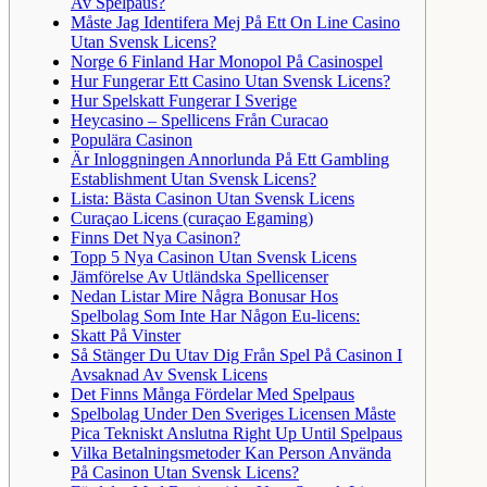
Av Spelpaus?
Måste Jag Identifera Mej På Ett On Line Casino
Utan Svensk Licens?
Norge 6 Finland Har Monopol På Casinospel
Hur Fungerar Ett Casino Utan Svensk Licens?
Hur Spelskatt Fungerar I Sverige
Heycasino – Spellicens Från Curacao
Populära Casinon
Är Inloggningen Annorlunda På Ett Gambling
Establishment Utan Svensk Licens?
Lista: Bästa Casinon Utan Svensk Licens
Curaçao Licens (curaçao Egaming)
Finns Det Nya Casinon?
Topp 5 Nya Casinon Utan Svensk Licens
Jämförelse Av Utländska Spellicenser
Nedan Listar Mire Några Bonusar Hos
Spelbolag Som Inte Har Någon Eu-licens:
Skatt På Vinster
Så Stänger Du Utav Dig Från Spel På Casinon I
Avsaknad Av Svensk Licens
Det Finns Många Fördelar Med Spelpaus
Spelbolag Under Den Sveriges Licensen Måste
Pica Tekniskt Anslutna Right Up Until Spelpaus
Vilka Betalningsmetoder Kan Person Använda
På Casinon Utan Svensk Licens?