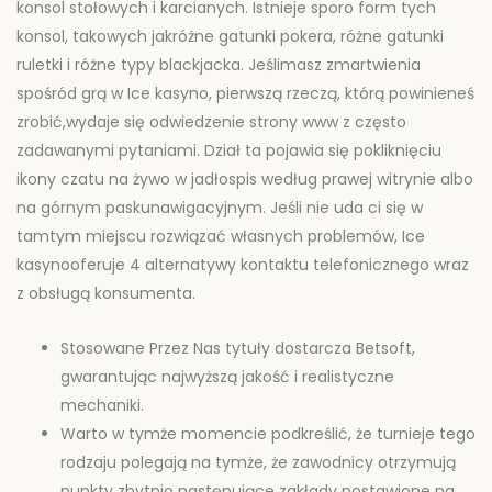
konsol stołowych i karcianych. Istnieje sporo form tych
konsol, takowych jakróżne gatunki pokera, różne gatunki
ruletki i różne typy blackjacka. Jeślimasz zmartwienia
spośród grą w Ice kasyno, pierwszą rzeczą, którą powinieneś
zrobić,wydaje się odwiedzenie strony www z często
zadawanymi pytaniami. Dział ta pojawia się pokliknięciu
ikony czatu na żywo w jadłospis według prawej witrynie albo
na górnym paskunawigacyjnym. Jeśli nie uda ci się w
tamtym miejscu rozwiązać własnych problemów, Ice
kasynooferuje 4 alternatywy kontaktu telefonicznego wraz
z obsługą konsumenta.
Stosowane Przez Nas tytuły dostarcza Betsoft,
gwarantując najwyższą jakość i realistyczne
mechaniki.
Warto w tymże momencie podkreślić, że turnieje tego
rodzaju polegają na tymże, że zawodnicy otrzymują
punkty zbytnio następujące zakłady postawione na