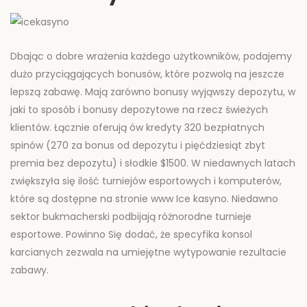
Dbając o dobre wrażenia każdego użytkowników, podajemy
dużo przyciągających bonusów, które pozwolą na jeszcze
lepszą zabawę. Mają zarówno bonusy wyjąwszy depozytu, w
jaki to sposób i bonusy depozytowe na rzecz świeżych
klientów. Łącznie oferują ów kredyty 320 bezpłatnych
spinów (270 za bonus od depozytu i pięćdziesiąt zbyt
premia bez depozytu) i słodkie $1500. W niedawnych latach
zwiększyła się ilość turniejów esportowych i komputerów,
które są dostępne na stronie www Ice kasyno. Niedawno
sektor bukmacherski podbijają różnorodne turnieje
esportowe. Powinno Się dodać, że specyfika konsol
karcianych zezwala na umiejętne wytypowanie rezultacie
zabawy.