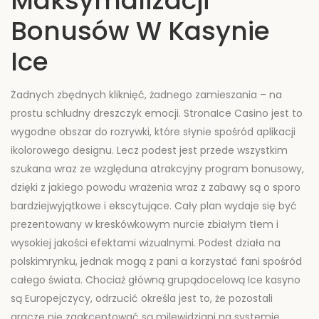
Maksymalizacji
Bonusów W Kasynie
Ice
Żadnych zbędnych kliknięć, żadnego zamieszania – na
prostu schludny dreszczyk emocji. StronaIce Casino jest to
wygodne obszar do rozrywki, które słynie spośród aplikacji
ikolorowego designu. Lecz podest jest przede wszystkim
szukana wraz ze względuna atrakcyjny program bonusowy,
dzięki z jakiego powodu wrażenia wraz z zabawy są o sporo
bardziejwyjątkowe i ekscytujące. Cały plan wydaje się być
prezentowany w kreskówkowym nurcie zbiałym tłem i
wysokiej jakości efektami wizualnymi. Podest działa na
polskimrynku, jednak mogą z pani a korzystać fani spośród
całego świata. Chociaż główną grupądocelową Ice kasyno
są Europejczycy, odrzucić określa jest to, że pozostali
gracze nie zaakceptować są milewidziani na systemie.