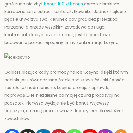
grać zupełnie zbyt
bonus 100 zł bonus
darmo z brakiem
konieczności rejestracji konta użytkownika. Jednak najlepiej
będzie utworzyć swój kierunek, aby grać bez przeszkód.
Porządna, a przede wszelkim zawodowa obsługa
kontrahenta kasyn przez internet, jest to podstawa
budowania porządnej oceny firmy konkretnego kasyna.
Odbierz bieżące kody promocyjne Ice Kasyno, dzięki którym
odblokujesz równoczesne środki bonusowe. W Jaki Sposób
zostało już nadmienione, kasyno oferuje naprawdę
naprawdę 2-ie niezależne od mojej dziurki propozycji na
początek. Pierwszą wydaje się być bonus wyjąwszy
depozytu, a drugą premia wraz z depozytem dla świeżych
zawodników.