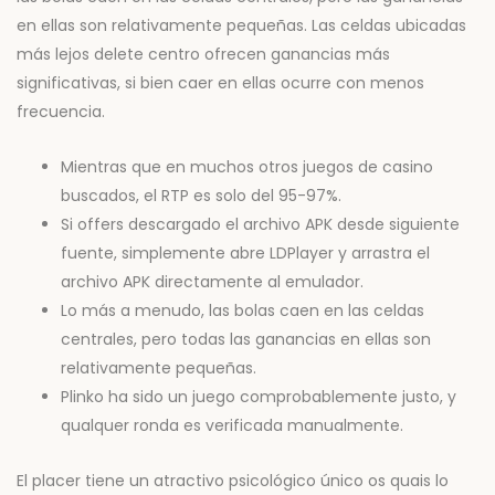
en ellas son relativamente pequeñas. Las celdas ubicadas
más lejos delete centro ofrecen ganancias más
significativas, si bien caer en ellas ocurre con menos
frecuencia.
Mientras que en muchos otros juegos de casino
buscados, el RTP es solo del 95-97%.
Si offers descargado el archivo APK desde siguiente
fuente, simplemente abre LDPlayer y arrastra el
archivo APK directamente al emulador.
Lo más a menudo, las bolas caen en las celdas
centrales, pero todas las ganancias en ellas son
relativamente pequeñas.
Plinko ha sido un juego comprobablemente justo, y
qualquer ronda es verificada manualmente.
El placer tiene un atractivo psicológico único os quais lo