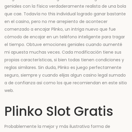
geniales con la física verdaderamente realista de una bola
que cae. Todavía no this individual logrado ganar bastante
en el casino, pero no me arrepiento de acontecer
comenzado a encajar Plinko, un intriga nuevo que fue
cómodo de encajar en un teléfono inteligente para tragar
el tiempo. Obtuve emociones geniales cuando aumenté
mi apuesta muchas veces. Cada modificación tiene sus
propias características, si bien todas tienen condiciones y
reglas similares. Sin duda, Plinko es juego perfectamente
seguro, siempre y cuando elijas algun casino legal sumado
a de confianza asi como los que recomiendan en este sitio
web.
Plinko Slot Gratis
Probablemente la mejor y más ilustrativa forma de