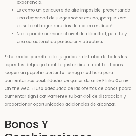
experiencia.
Es como un periquete de aire impasible, presentando
una disparidad de juegos sobre casino, ¡porque zero
es solo mi tragamonedas de casino en línea!
No se puede nominar el nivel de dificultad, pero hay
una característica particular y atractiva.
Este modos permite a los jugadores disfrutar de todos los
aspectos del juego trouble gastar dinero real. Los bonos
juegan un papel importante i smag med hora para
aumentar sus posibilidades de ganar durante Plinko Game
On the web. El uso adecuado de las ofertas de bonos podra
aumentar significativamente tu bankroll de distraccion y
proporcionar oportunidades adicionales de alcanzar.
Bonos Y