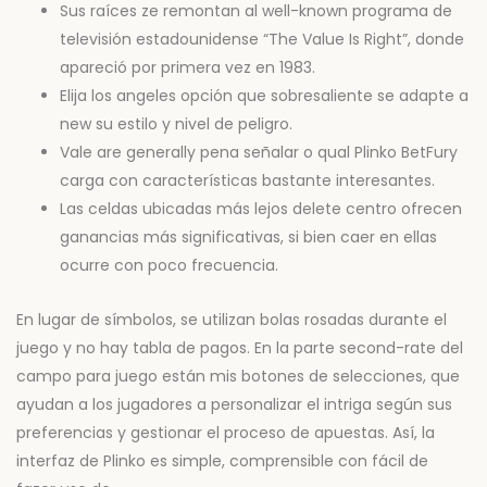
Sus raíces ze remontan al well-known programa de
televisión estadounidense “The Value Is Right”, donde
apareció por primera vez en 1983.
Elija los angeles opción que sobresaliente se adapte a
new su estilo y nivel de peligro.
Vale are generally pena señalar o qual Plinko BetFury
carga con características bastante interesantes.
Las celdas ubicadas más lejos delete centro ofrecen
ganancias más significativas, si bien caer en ellas
ocurre con poco frecuencia.
En lugar de símbolos, se utilizan bolas rosadas durante el
juego y no hay tabla de pagos. En la parte second-rate del
campo para juego están mis botones de selecciones, que
ayudan a los jugadores a personalizar el intriga según sus
preferencias y gestionar el proceso de apuestas. Así, la
interfaz de Plinko es simple, comprensible con fácil de