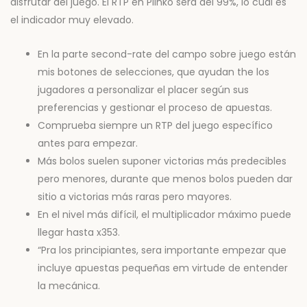
disfrutar del juego. El RTP en Plinko sera del 99%, lo cual es
el indicador muy elevado.
En la parte second-rate del campo sobre juego están
mis botones de selecciones, que ayudan the los
jugadores a personalizar el placer según sus
preferencias y gestionar el proceso de apuestas.
Comprueba siempre un RTP del juego específico
antes para empezar.
Más bolos suelen suponer victorias más predecibles
pero menores, durante que menos bolos pueden dar
sitio a victorias más raras pero mayores.
En el nivel más difícil, el multiplicador máximo puede
llegar hasta x353.
“Pra los principiantes, sera importante empezar que
incluye apuestas pequeñas em virtude de entender
la mecánica.