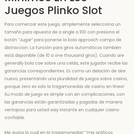
Juegos Plinko Slot
Para comenzar este juego, simplemente selecciona un
tamaño para apuesta de a single a 100 con presiona el
botón “Jugar” para ponerse la bola approach campo de
distraccion. La función para giros automáticos también
está disponible (de 10 a one thousand giros). Cuando are
generally bola cae sobre una celda, este jugador recibe las
ganancias correspondientes. Es como un delación de aire
nuevo, presentando una pluralidad de juegos sobre casino,
¡porque zero es solo la tragamonedas de casino en línea!
Su modo de juego es simple con sin complicaciones, con
las ganancias están garantizadas y pagadas de manera
ventajoso para usted way instante en cualquier casino
confiable.
Me gusta la cual en la tragamonedas” “mis gráficos