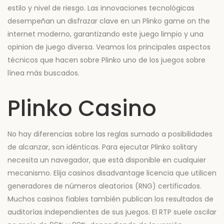
estilo y nivel de riesgo. Las innovaciones tecnológicas
desempeñan un disfrazar clave en un Plinko game on the
internet moderno, garantizando este juego limpio y una
opinion de juego diversa. Veamos los principales aspectos
técnicos que hacen sobre Plinko uno de los juegos sobre
línea más buscados.
Plinko Casino
No hay diferencias sobre las reglas sumado a posibilidades
de alcanzar, son idénticas. Para ejecutar Plinko solitary
necesita un navegador, que está disponible en cualquier
mecanismo. Elija casinos disadvantage licencia que utilicen
generadores de números aleatorios (RNG) certificados.
Muchos casinos fiables también publican los resultados de
auditorías independientes de sus juegos. El RTP suele oscilar