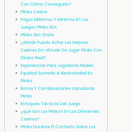
Con Cómo Conseguirlo?
Plinko Casino
Pagos Máximos Y Mínimos En Los
Juegos Plinko Slot
Plinko Slot Gratis
¿dónde Puedo Achar Las Mejores
Casinos Em Virtude De Jugar Plinko Con
Dinero Real?
Experiencias Para Jugadores Reales
Equidad Sumado A Aleatoriedad En
Plinko
Bonos Y Combinaciones Ganadoras
Plinko
Enfoques Tácticos Del Juego
¿qué Son Los Plinko’s En Los Diferentes
Casinos?
Plinko Durante El Contexto Sobre Los