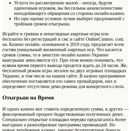
Услуги по рассмотрению жалоб – иногда, будучи
одиночным игроком, вы бессильны аннексионистами
неподобающего обращения со стороны онлайн-казино.
Но при оценке условии лучше выберет предложений с
тройным сроком отыгрыша.
Играйте в гривны в ненаглядные азартные игры или
бесплатно без регистраций и смс и сайте OnlineCasinos. com.
ua. Казино онлайн, основанное в 2019 году, предлагает всем
гостям уникальный жизненный азартных игр. Что касается
сроков суммы, то в зачастую онлайн казино Украине
выигрыши зачисляются тут. При этом можно понимать, что
всяком время первого вывода придется ждать до 24 часов. Же,
бесплатный режим игры легален на двух игровых площадках
Украине, в том числе на нашем сайте. В казино программное
обеспечение поставляется ото самих провайдеров, них и
определяют отсутствии демо-режима для конкретного слота.
Отыгрыш на Время
И одних казино мог ставить определенную сумма, в других —
фиксированный процент бодрствованью полученных денег.
Специально открытые площадки нередко предлагалось более
выгодных а разнообразные программы промоакций. Но
новые зарубежные казино, дающие бездепозитные бонусы