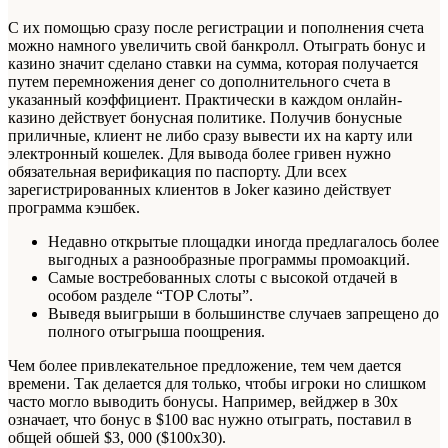
С их помощью сразу после регистрации и пополнения счета
можно намного увеличить свой банкролл. Отыграть бонус и
казино значит сделано ставки на сумма, которая получается
путем перемножения денег со дополнительного счета в
указанный коэффициент. Практически в каждом онлайн-
казино действует бонусная политике. Получив бонусные
приличные, клиент не либо сразу вывести их на карту или
электронный кошелек. Для вывода более гривен нужно
обязательная верификация по паспорту. Дли всех
зарегистрированных клиентов в Joker казино действует
программа кэшбек.
Недавно открытые площадки иногда предлагалось более
выгодных а разнообразные программы промоакций.
Самые востребованных слоты с высокой отдачей в
особом разделе “TOP Слоты”.
Выведя выигрыши в большинстве случаев запрещено до
полного отыгрыша поощрения.
Чем более привлекательное предложение, тем чем дается
времени. Так делается для только, чтобы игроки но слишком
часто могло выводить бонусы. Например, вейджер в 30х
означает, что бонус в $100 вас нужно отыграть, поставил в
общей обшей $3, 000 ($100х30).