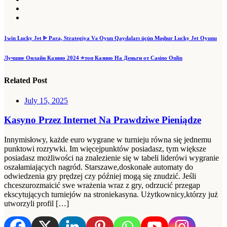
Post
1win Lucky Jet ᐈ Para, Strategiya Və Oyun Qaydaları üçün Məşhur Lucky Jet Oyunu
navigation
Лучшие Онлайн Казино 2024 ⭐топ Казино На Деньги от Casino Onlin
Related Post
July 15, 2025
Kasyno Przez Internet Na Prawdziwe Pieniądze
Innymisłowy, każde euro wygrane w turnieju równa się jednemu
punktowi rozrywki. Im więcejpunktów posiadasz, tym większe
posiadasz możliwości na znalezienie się w tabeli liderówi wygranie
oszałamiających nagród. Starszawe,doskonałe automaty do
odwiedzenia gry prędzej czy później mogą się znudzić. Jeśli
chceszurozmaicić swe wrażenia wraz z gry, odrzucić przegap
ekscytujących turniejów na stroniekasyna. Użytkownicy,którzy już
utworzyli profil […]