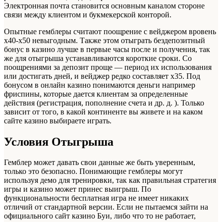
Электронная почта становится основным каналом стороне
связи между клиентом и букмекерской конторой.
Опытные гемблеры считают поощрение с вейджером вровень
х40-х50 невыгодным. Также этом отыграть бездепозитный
бонус в казино лучше в первые часы после и получения, так
же для отыгрыша устанавливаются короткие сроки. Со
поощрениями за депозит проще — период их использования
или достигать дней, и вейджер редко составляет х35. Под
бонусом в онлайн казино понимаются деньги например
фриспины, которые дается клиентам за определенные
действия (регистрация, пополнение счета и др. д. ). Только
зависит от того, в какой континенте вы живете и на каком
сайте казино выбираете играть.
Условия Отыгрыша
Гемблер может давать свои данные же быть уверенным,
только это безопасно. Понимающие гемблеры могут
используя демо для тренировки, так как правильная стратегия
игры и казино может принес выигрыш. По
функциональности бесплатная игра не имеет никаких
отличий от стандартной версии. Если не пытаемся зайти на
официального сайт казино Буи, либо что то не работает,