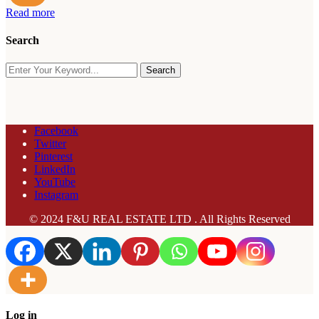
Read more
Search
Search
Facebook
Twitter
Pinterest
LinkedIn
YouTube
Instagram
© 2024 F&U REAL ESTATE LTD . All Rights Reserved
Log in