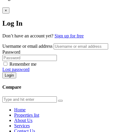
×
Log In
Don’t have an account yet?
Sign up for free
Username or email address
Password
Remember me
Lost password
Login
Compare
Home
Properties list
About Us
Services
Contact Us