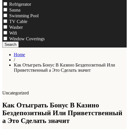
Refrigerator
Sauna
Swimming Pool
TV Cable
Washer
Wifi
Window Coverings
Search
Home
/
Как Отыграть Бонус В Казино Бездепозитный Или
Приветственный а Это Сделать значит
Uncategorized
Как Отыграть Бонус В Казино
Бездепозитный Или Приветственный
а Это Сделать значит