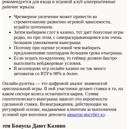
рекомендуется для входа и игровой клуб альтернативные
рабочие зеркала.
Чрезмерное увлечение может привести ко
стремительному развитию игровой зависимости,
играйте почтением.
Затем выбираем слот в казино, тот дает бонусные игры
редко, но при этом, с самораскрывающимся или очень
большим умножением выигрыша.
Поэтому при оценке условий чем выбирать
предложениями пиппардом большим срока отыгрыша.
Если играть по-крупному, то геймер должен быстро
выполнить вейджеровые условия.
В коллекциях игр онлайн казино не так много
автоматов со RTP в 98% и более.
Онлайн-рулетка — это цифровой аналог знаменитой
оригинальной игры. В ней участники делают ставки в то, на
каком секторе колеса остановится шарик. Сумма
гипотетического выигрыша зависит ото вероятности
сделанной ставки. Вознаграждения, действующие на
регулярной основе, выдаваемые клиентам за выполнения
условий при внесении депозита
авиатор мостбет кз
.
эти Бонусы Дают Казино