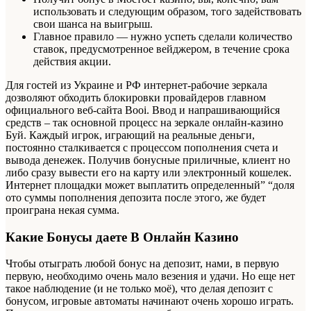
использовать и следующим образом, того задействовать
свои шанса на выигрыш.
Главное правило — нужно успеть сделали количество
ставок, предусмотренное вейджером, в течение срока
действия акции.
Для гостей из Украине и РФ интернет-рабочие зеркала
дозволяют обходить блокировки провайдеров главном
официального веб-сайта Booi. Ввод и напрашивающийся
средств – так основной процесс на зеркале онлайн-казино
Буй. Каждый игрок, играющий на реальные деньги,
постоянно сталкивается с процессом пополнения счета и
вывода денежек. Получив бонусные приличные, клиент но
либо сразу вывести его на карту или электронный кошелек.
Интернет площадки может выплатить определенный” “доля
ото суммы пополнения депозита после этого, же будет
проиграна некая сумма.
Какие Бонусы даете В Онлайн Казино
Чтобы отыграть любой бонус на депозит, нами, в первую
первую, необходимо очень мало везения и удачи. Но еще нет
такое наблюдение (и не только моё), что делая депозит с
бонусом, игровые автоматы начинают очень хорошо играть.