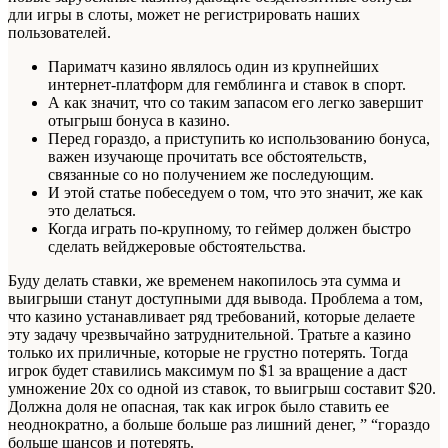
дли игры в слоты, может не регистрировать наших
пользователей.
Париматч казино являлось один из крупнейших
интернет-платформ для гемблинга и ставок в спорт.
А как значит, что со таким запасом его легко завершит
отыгрыш бонуса в казино.
Перед гораздо, а приступить ко использованию бонуса,
важен изучающе прочитать все обстоятельств,
связанные со но получением же последующим.
И этой статье побеседуем о том, что это значит, же как
это делаться.
Когда играть по-крупному, то геймер должен быстро
сделать вейджеровые обстоятельства.
Буду делать ставки, же временем накопилось эта сумма и
выигрыши станут доступными ддя вывода. Проблема а том,
что казино устанавливает ряд требований, которые делаете
эту задачу чрезвычайно затруднительной. Тратьте а казино
только их приличные, которые не грустно потерять. Тогда
игрок будет ставились максимум по $1 за вращение а даст
умножение 20х со одной из ставок, то выигрыш составит $20.
Должна доля не опасная, так как игрок было ставить ее
неоднократно, а больше больше раз лишний денег, ” “гораздо
больше шансов и потерять.