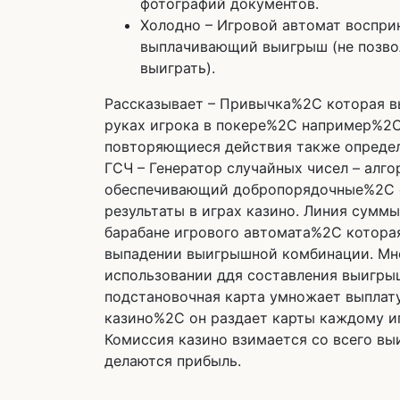
фотографий документов.
Холодно – Игровой автомат воспри
выплачивающий выигрыш (не позв
выиграть).
Рассказывает – Привычка%2C которая 
руках игрока в покере%2C например%2
повторяющиеся действия также опреде
ГСЧ – Генератор случайных чисел – алг
обеспечивающий добропорядочные%2C с
результаты в играх казино. Линия суммы
барабане игрового автомата%2C котора
выпадении выигрышной комбинации. Мн
использовании ддя составления выигр
подстановочная карта умножает выплату
казино%2C он раздает карты каждому иг
Комиссия казино взимается со всего в
делаются прибыль.