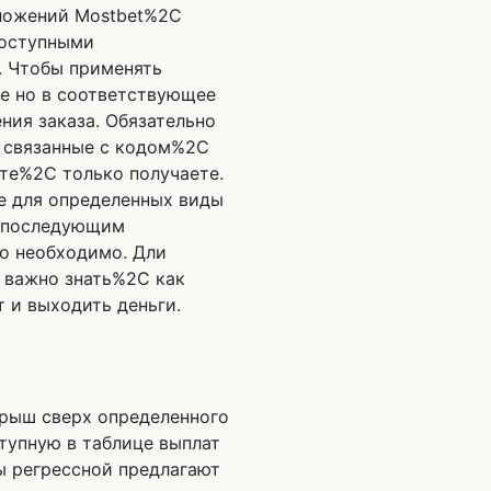
ложений Mostbet%2C
доступными
. Чтобы применять
е но в соответствующее
ния заказа. Обязательно
 связанные с кодом%2C
те%2C только получаете.
е для определенных виды
х последующим
о необходимо. Дли
C важно знать%2C как
т и выходить деньги.
рыш сверх определенного
ступную в таблице выплат
ы регрессной предлагают