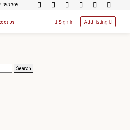
8 358 305
Sign in
Add listing
tact Us
Search