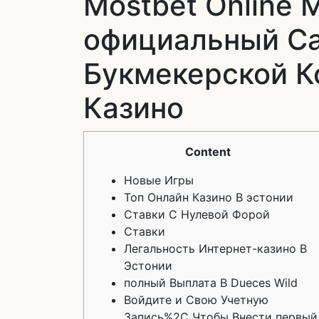
Mostbet Online 
официальный С
Букмекерской К
Казино
Content
Новые Игры
Топ Онлайн Казино В эстонии
Ставки С Нулевой Форой
Ставки
Легальность Интернет-казино В
Эстонии
полный Выплата В Dueces Wild
Войдите и Свою Учетную
Запись%2C Чтобы Внести первый