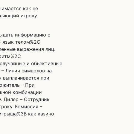
нимается как не
оляющий игроку
выдать информацию о
C язык телом%2C
ленные выражения лиц.
оритм%2C
лучайные и объективные
 – Линия символов на
я выплачивается при
ожитель – При
ышной комбинации
. Дилер – Сотрудник
року. Комиссия –
ыигрыша%3B как казино