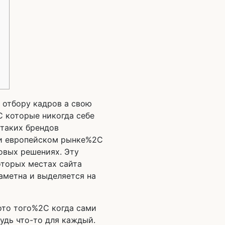
 отбору кадров а свою
C которые никогда себе
 таких брендов
 и европейском рынке%2C
овых решениях. Эту
оторых местах сайта
аметна и выделяется на
то того%2C когда сами
удь что-то для каждый.