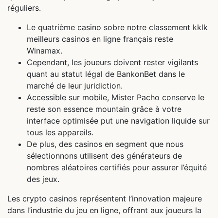
réguliers.
Le quatrième casino sobre notre classement kklk
meilleurs casinos en ligne français reste
Winamax.
Cependant, les joueurs doivent rester vigilants
quant au statut légal de BankonBet dans le
marché de leur juridiction.
Accessible sur mobile, Mister Pacho conserve le
reste son essence mountain grâce à votre
interface optimisée put une navigation liquide sur
tous les appareils.
De plus, des casinos en segment que nous
sélectionnons utilisent des générateurs de
nombres aléatoires certifiés pour assurer l’équité
des jeux.
Les crypto casinos représentent l’innovation majeure
dans l’industrie du jeu en ligne, offrant aux joueurs la