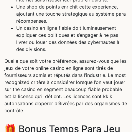
Une shop de points enrichit cette expérience,
ajoutant une touche stratégique au système para
récompenses.
Un casino en ligne fiable doit lumineusement
expliquer ces politiques et s’engager à ne pas
livrer ou louer des données des cybernautes à
des divisions.
Quelle que soit votre préférence, assurez-vous que les
jeux de votre online casino en ligne sont tirés de
fournisseurs admis et réputés dans l’industrie. Le most
recognized critère à considérer lorsque l’on veut jouer
sur the casino en segment beaucoup fiable probable
est la license qu’il détient. Les licences sont kklk
autorisations d’opérer délivrées par des organismes de
contrôle.
🎁 Bonus Temps Para Jeu