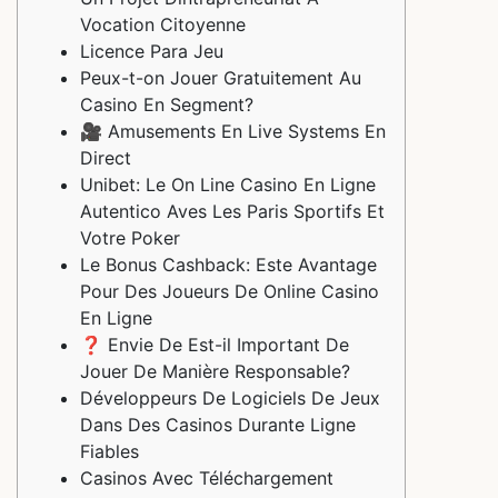
Vocation Citoyenne
Licence Para Jeu
Peux-t-on Jouer Gratuitement Au
Casino En Segment?
🎥 Amusements En Live Systems En
Direct
Unibet: Le On Line Casino En Ligne
Autentico Aves Les Paris Sportifs Et
Votre Poker
Le Bonus Cashback: Este Avantage
Pour Des Joueurs De Online Casino
En Ligne
❓ Envie De Est-il Important De
Jouer De Manière Responsable?
Développeurs De Logiciels De Jeux
Dans Des Casinos Durante Ligne
Fiables
Casinos Avec Téléchargement