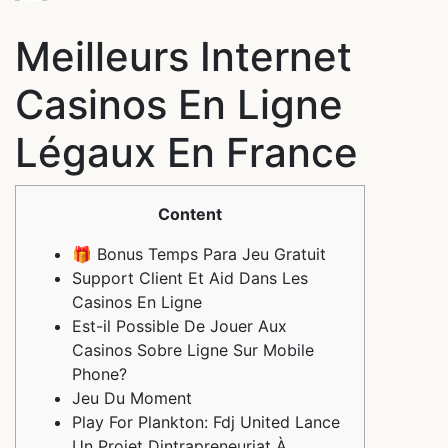
Meilleurs Internet
Casinos En Ligne
Légaux En France
Content
🎁 Bonus Temps Para Jeu Gratuit
Support Client Et Aid Dans Les
Casinos En Ligne
Est-il Possible De Jouer Aux
Casinos Sobre Ligne Sur Mobile
Phone?
Jeu Du Moment
Play For Plankton: Fdj United Lance
Un Projet Dintrapreneuriat À