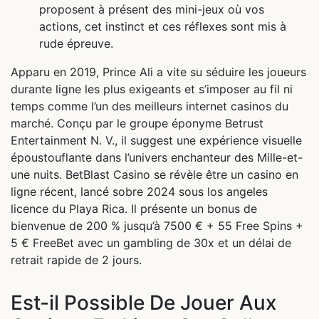
proposent à présent des mini-jeux où vos
actions, cet instinct et ces réflexes sont mis à
rude épreuve.
Apparu en 2019, Prince Ali a vite su séduire les joueurs
durante ligne les plus exigeants et s’imposer au fil ni
temps comme l’un des meilleurs internet casinos du
marché. Conçu par le groupe éponyme Betrust
Entertainment N. V., il suggest une expérience visuelle
époustouflante dans l’univers enchanteur des Mille-et-
une nuits. BetBlast Casino se révèle être un casino en
ligne récent, lancé sobre 2024 sous los angeles
licence du Playa Rica. Il présente un bonus de
bienvenue de 200 % jusqu’à 7500 € + 55 Free Spins +
5 € FreeBet avec un gambling de 30x et un délai de
retrait rapide de 2 jours.
Est-il Possible De Jouer Aux