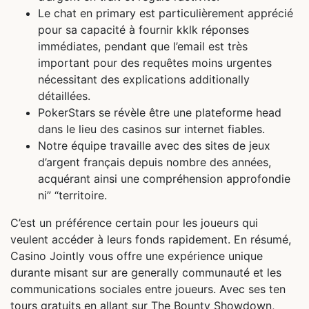
Le chat en primary est particulièrement apprécié
pour sa capacité à fournir kklk réponses
immédiates, pendant que l’email est très
important pour des requêtes moins urgentes
nécessitant des explications additionally
détaillées.
PokerStars se révèle être une plateforme head
dans le lieu des casinos sur internet fiables.
Notre équipe travaille avec des sites de jeux
d’argent français depuis nombre des années,
acquérant ainsi une compréhension approfondie
ni” “territoire.
C’est un préférence certain pour les joueurs qui
veulent accéder à leurs fonds rapidement. En résumé,
Casino Jointly vous offre une expérience unique
durante misant sur are generally communauté et les
communications sociales entre joueurs. Avec ses ten
tours gratuits en allant sur The Bounty Showdown,