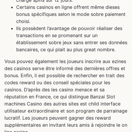
charge spins sur 12 jours.
Certains casinos en ligne offrent même dieses
bonus spécifiques selon le mode sobre paiement
choisi.
Ils possèdent l’avantage de pouvoir réaliser des
transactions en se promenant sur un
établissement sobre jeux sans entrer ses données
bancaires, ce qui plait au plus great nombre.
Vous pouvez également les joueurs inscrire aux ezines
des casinos serve être informé des dernières offres et
bonus. Enfin, il est possible de rechercher en trait des
codes reward ou des conseil spéciales pour les
casinos. D’après des les casino menace et sa
réputation en France, ce qui distingue Banzai Slot
machines Casino des autres sites est child interface
utilisateur extraordinaire et son program de parrainage
lucratif. Les joueurs peuvent gagner des reward
supplémentaires en invitant leurs amis à rejoindre le on