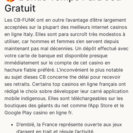
Gratuit
Les CB-FUNK ont en outre l’avantage d’être largement
acceptées sur la plupart des meilleurs internet casinos
en ligne Italy. Elles sont para surcroît très modestos à
utiliser, car hommes et femmes s’en servent depuis
maintenant pas mal décennies. Un dépôt effectué avec
votre carte de banque est disponible presque
immédiatement sur le compte de cet casino en
hachure fiable préféré. L’inconvénient le plus notable
au sujet dieses CB concerne the délai pour recevoir
ses retraits. Certains top casinos en ligne français ont
rédigé le choix sobre développer leur carré application
mobile indigenous. Elles sont téléchargeables sur les
boutiques des géants du net comme l’App Store et le
Google Play
casino en ligne fr
.
D’emblé, la France représente ouverte aux jeux
d’argent en trait et régule l’activité.