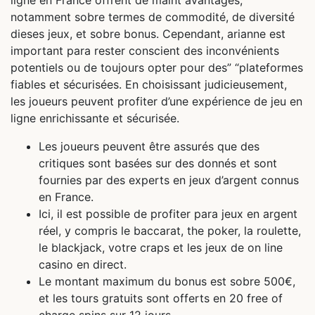
ligne en France offrent de maint avantages,
notamment sobre termes de commodité, de diversité
dieses jeux, et sobre bonus. Cependant, arianne est
important para rester conscient des inconvénients
potentiels ou de toujours opter pour des” “plateformes
fiables et sécurisées. En choisissant judicieusement,
les joueurs peuvent profiter d’une expérience de jeu en
ligne enrichissante et sécurisée.
Les joueurs peuvent être assurés que des
critiques sont basées sur des donnés et sont
fournies par des experts en jeux d’argent connus
en France.
Ici, il est possible de profiter para jeux en argent
réel, y compris le baccarat, the poker, la roulette,
le blackjack, votre craps et les jeux de on line
casino en direct.
Le montant maximum du bonus est sobre 500€,
et les tours gratuits sont offerts en 20 free of