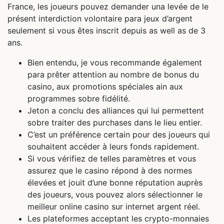
France, les joueurs pouvez demander una levée de le
présent interdiction volontaire para jeux d’argent
seulement si vous êtes inscrit depuis as well as de 3
ans.
Bien entendu, je vous recommande également
para prêter attention au nombre de bonus du
casino, aux promotions spéciales ain aux
programmes sobre fidélité.
Jeton a conclu des alliances qui lui permettent
sobre traiter des purchases dans le lieu entier.
C’est un préférence certain pour des joueurs qui
souhaitent accéder à leurs fonds rapidement.
Si vous vérifiez de telles paramètres et vous
assurez que le casino répond à des normes
élevées et jouit d’une bonne réputation auprès
des joueurs, vous pouvez alors sélectionner le
meilleur online casino sur internet argent réel.
Les plateformes acceptant les crypto-monnaies