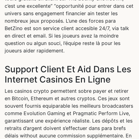
c’est une excellente” “opportunité pour entrer dans cet
univers sans engagement financier ain tester les
nombreux jeux proposés. L’une des forces para
BetZino est son service client accesible 24/7, via talk
en direct et email. Si les joueurs avez la moindre
question ou algun souci, l’équipe reste là pour les
joueurs aider rapidement.
Support Client Et Aid Dans Les
Internet Casinos En Ligne
Les casinos crypto permettent sobre payer et retirer
en Bitcoin, Ethereum et autres cryptos. Ces jeux sont
souvent fournis equiparable les meilleurs broadcasters
comme Evolution Gaming et Pragmatic Perform Live,
garantissant une expérience réaliste. Les dépôts et les
retraits d’argent doivent s’effectuer dans para brefs
délais without aucune commission supplémentaire. En