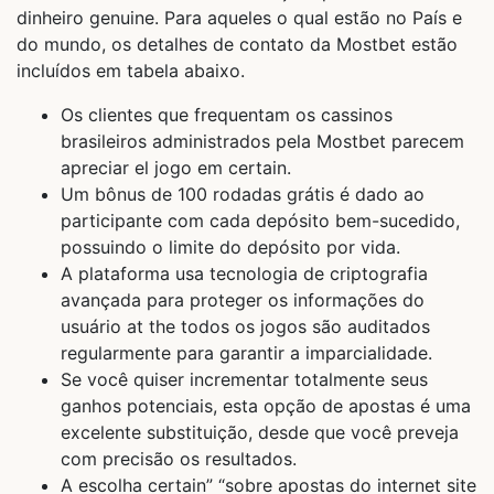
dinheiro genuine. Para aqueles o qual estão no País e
do mundo, os detalhes de contato da Mostbet estão
incluídos em tabela abaixo.
Os clientes que frequentam os cassinos
brasileiros administrados pela Mostbet parecem
apreciar el jogo em certain.
Um bônus de 100 rodadas grátis é dado ao
participante com cada depósito bem-sucedido,
possuindo o limite do depósito por vida.
A plataforma usa tecnologia de criptografia
avançada para proteger os informações do
usuário at the todos os jogos são auditados
regularmente para garantir a imparcialidade.
Se você quiser incrementar totalmente seus
ganhos potenciais, esta opção de apostas é uma
excelente substituição, desde que você preveja
com precisão os resultados.
A escolha certain” “sobre apostas do internet site