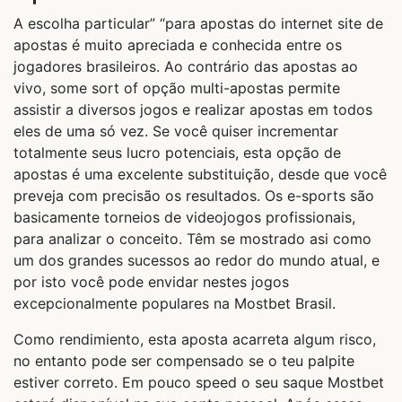
A escolha particular” “para apostas do internet site de
apostas é muito apreciada e conhecida entre os
jogadores brasileiros. Ao contrário das apostas ao
vivo, some sort of opção multi-apostas permite
assistir a diversos jogos e realizar apostas em todos
eles de uma só vez. Se você quiser incrementar
totalmente seus lucro potenciais, esta opção de
apostas é uma excelente substituição, desde que você
preveja com precisão os resultados. Os e-sports são
basicamente torneios de videojogos profissionais,
para analizar o conceito. Têm se mostrado asi como
um dos grandes sucessos ao redor do mundo atual, e
por isto você pode envidar nestes jogos
excepcionalmente populares na Mostbet Brasil.
Como rendimiento, esta aposta acarreta algum risco,
no entanto pode ser compensado se o teu palpite
estiver correto. Em pouco speed o seu saque Mostbet