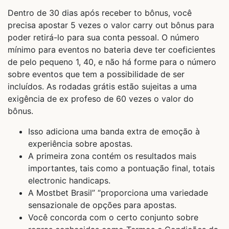
Dentro de 30 dias após receber to bônus, você
precisa apostar 5 vezes o valor carry out bônus para
poder retirá-lo para sua conta pessoal. O número
mínimo para eventos no bateria deve ter coeficientes
de pelo pequeno 1, 40, e não há forme para o número
sobre eventos que tem a possibilidade de ser
incluídos. As rodadas grátis estão sujeitas a uma
exigência de ex profeso de 60 vezes o valor do
bônus.
Isso adiciona uma banda extra de emoção à
experiência sobre apostas.
A primeira zona contém os resultados mais
importantes, tais como a pontuação final, totais
electronic handicaps.
A Mostbet Brasil” “proporciona uma variedade
sensazionale de opções para apostas.
Você concorda com o certo conjunto sobre