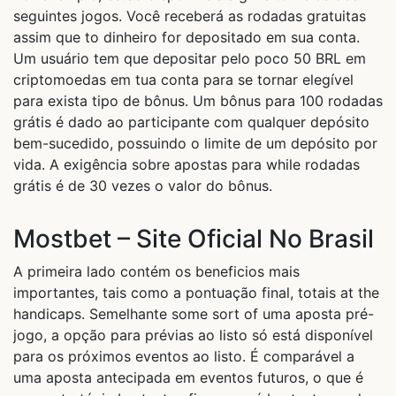
seguintes jogos. Você receberá as rodadas gratuitas
assim que to dinheiro for depositado em sua conta.
Um usuário tem que depositar pelo poco 50 BRL em
criptomoedas em tua conta para se tornar elegível
para exista tipo de bônus. Um bônus para 100 rodadas
grátis é dado ao participante com qualquer depósito
bem-sucedido, possuindo o limite de um depósito por
vida. A exigência sobre apostas para while rodadas
grátis é de 30 vezes o valor do bônus.
Mostbet – Site Oficial No Brasil
A primeira lado contém os beneficios mais
importantes, tais como a pontuação final, totais at the
handicaps. Semelhante some sort of uma aposta pré-
jogo, a opção para prévias ao listo só está disponível
para os próximos eventos ao listo. É comparável a
uma aposta antecipada em eventos futuros, o que é