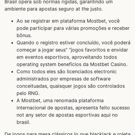
Brasil opera sob normas rígidas, garantindo um
ambiente para apostas seguro at the justo.
Ao se registrar em plataforma Mostbet, você
pode participar para várias promoções e receber
bônus.
Quando o registro estiver concluído, você poderá
começar a jogar seus” “jogos favoritos e envidar
em eventos esportivos, aproveitando todos
operating system benefícios da Mostbet Casino.
Como todos eles são licenciados electronic
administrados por empresas de software
conceituadas, quaisquer jogos são controlados
pelo RNG.
A Mostbet, uma renomada plataforma
internacional de apostas, apresenta feito sucesso
not any setor de apostas esportivas aqui no
brasil.
De jogos para mesa clássicos lo que blackjack e roleta