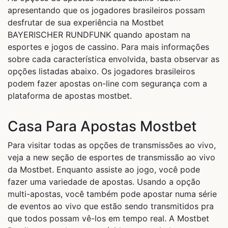
apresentando que os jogadores brasileiros possam
desfrutar de sua experiência na Mostbet
BAYERISCHER RUNDFUNK quando apostam na
esportes e jogos de cassino. Para mais informações
sobre cada característica envolvida, basta observar as
opções listadas abaixo. Os jogadores brasileiros
podem fazer apostas on-line com segurança com a
plataforma de apostas
mostbet
.
Casa Para Apostas Mostbet
Para visitar todas as opções de transmissões ao vivo,
veja a new seção de esportes de transmissão ao vivo
da Mostbet. Enquanto assiste ao jogo, você pode
fazer uma variedade de apostas. Usando a opção
multi-apostas, você também pode apostar numa série
de eventos ao vivo que estão sendo transmitidos pra
que todos possam vê-los em tempo real. A Mostbet