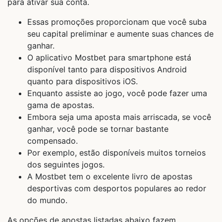
para ativar sua conta.
Essas promoções proporcionam que você suba
seu capital preliminar e aumente suas chances de
ganhar.
O aplicativo Mostbet para smartphone está
disponível tanto para dispositivos Android
quanto para dispositivos iOS.
Enquanto assiste ao jogo, você pode fazer uma
gama de apostas.
Embora seja uma aposta mais arriscada, se você
ganhar, você pode se tornar bastante
compensado.
Por exemplo, estão disponíveis muitos torneios
dos seguintes jogos.
A Mostbet tem o excelente livro de apostas
desportivas com desportos populares ao redor
do mundo.
As opções de apostas listadas abaixo fazem