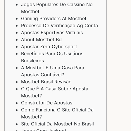
Jogos Populares De Cassino No
Mostbet
Gaming Providers At Mostbet
Processo De Verificação Ag Conta
Apostas Esportivas Virtuais
About Mostbet Bd
Apostar Zero Cybersport
Benefícios Para Os Usuários
Brasileiros
A Mostbet É Uma Casa Para
Apostas Confiável?
Mostbet Brasil Revisão
O Que É A Casa Sobre Aposta
Mostbet?
Construtor De Apostas
Como Funciona O Site Oficial Da
Mostbet?
Site Oficial Da Mostbet No Brasil
Jogos Com Jackpot