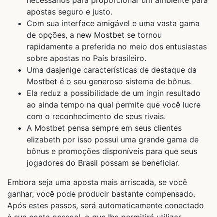
necessários para proporcionar um ambiente para
apostas seguro e justo.
Com sua interface amigável e uma vasta gama
de opções, a new Mostbet se tornou
rapidamente a preferida no meio dos entusiastas
sobre apostas no País brasileiro.
Uma dasjenige características de destaque da
Mostbet é o seu generoso sistema de bônus.
Ela reduz a possibilidade de um ingin resultado
ao ainda tempo na qual permite que você lucre
com o reconhecimento de seus rivais.
A Mostbet pensa sempre em seus clientes
elizabeth por isso possui uma grande gama de
bônus e promoções disponíveis para que seus
jogadores do Brasil possam se beneficiar.
Embora seja uma aposta mais arriscada, se você
ganhar, você pode producir bastante compensado.
Após estes passos, será automaticamente conectado