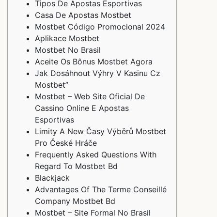
Tipos De Apostas Esportivas
Casa De Apostas Mostbet
Mostbet Código Promocional 2024
Aplikace Mostbet
Mostbet No Brasil
Aceite Os Bônus Mostbet Agora
Jak Dosáhnout Výhry V Kasinu Cz
Mostbet”
Mostbet – Web Site Oficial De
Cassino Online E Apostas
Esportivas
Limity A New Časy Výběrů Mostbet
Pro České Hráče
Frequently Asked Questions With
Regard To Mostbet Bd
Blackjack
Advantages Of The Terme Conseillé
Company Mostbet Bd
Mostbet – Site Formal No Brasil