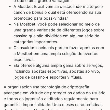
o que é uma grande vantagem.
A Mostbet Brasil vem se destacando muito pelo
canon de bônus o qual está oferecendo na sua
promoção para boas-vindas.”
Na Mostbet, você pode selecionar no meio de
uma grande variedade de diferentes jogos sobre
cassino que são divididos em alguma série de
categorias importantes.
Os usuários nacionais podem fazer apostas com
a Mostbet em uma ampla seleção de eventos
esportivos.
Ela oferece alguma ampla gama sobre serviços,
incluindo apostas esportivas, apostas ao vivo,
jogos de cassino e esportes virtuais.
A organizacion usa tecnologia de criptografia
avançada em virtude de proteger os dados do usuário
e todos os jogos são auditados regularmente para
garantir a imparcialidade. Uma dieses características