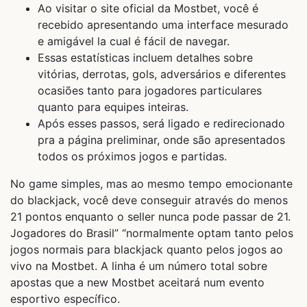
Ao visitar o site oficial da Mostbet, você é
recebido apresentando uma interface mesurado
e amigável la cual é fácil de navegar.
Essas estatísticas incluem detalhes sobre
vitórias, derrotas, gols, adversários e diferentes
ocasiões tanto para jogadores particulares
quanto para equipes inteiras.
Após esses passos, será ligado e redirecionado
pra a página preliminar, onde são apresentados
todos os próximos jogos e partidas.
No game simples, mas ao mesmo tempo emocionante
do blackjack, você deve conseguir através do menos
21 pontos enquanto o seller nunca pode passar de 21.
Jogadores do Brasil” “normalmente optam tanto pelos
jogos normais para blackjack quanto pelos jogos ao
vivo na Mostbet. A linha é um número total sobre
apostas que a new Mostbet aceitará num evento
esportivo específico.