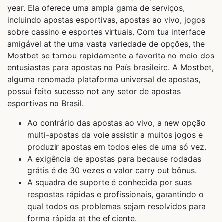
year. Ela oferece uma ampla gama de serviços,
incluindo apostas esportivas, apostas ao vivo, jogos
sobre cassino e esportes virtuais. Com tua interface
amigável at the uma vasta variedade de opções, the
Mostbet se tornou rapidamente a favorita no meio dos
entusiastas para apostas no País brasileiro. A Mostbet,
alguma renomada plataforma universal de apostas,
possui feito sucesso not any setor de apostas
esportivas no Brasil.
Ao contrário das apostas ao vivo, a new opção
multi-apostas da voie assistir a muitos jogos e
produzir apostas em todos eles de uma só vez.
A exigência de apostas para because rodadas
grátis é de 30 vezes o valor carry out bônus.
A squadra de suporte é conhecida por suas
respostas rápidas e profissionais, garantindo o
qual todos os problemas sejam resolvidos para
forma rápida at the eficiente.