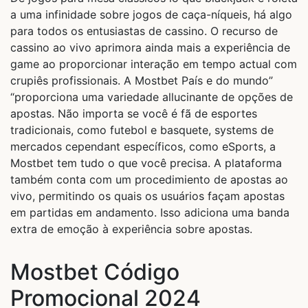
a uma infinidade sobre jogos de caça-níqueis, há algo
para todos os entusiastas de cassino. O recurso de
cassino ao vivo aprimora ainda mais a experiência de
game ao proporcionar interação em tempo actual com
crupiês profissionais. A Mostbet País e do mundo”
“proporciona uma variedade allucinante de opções de
apostas. Não importa se você é fã de esportes
tradicionais, como futebol e basquete, systems de
mercados cependant específicos, como eSports, a
Mostbet tem tudo o que você precisa. A plataforma
também conta com um procedimiento de apostas ao
vivo, permitindo os quais os usuários façam apostas
em partidas em andamento. Isso adiciona uma banda
extra de emoção à experiência sobre apostas.
Mostbet Código
Promocional 2024