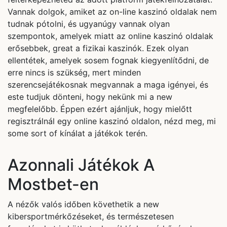
Vannak dolgok, amiket az on-line kaszinó oldalak nem
tudnak pótolni, és ugyanúgy vannak olyan
szempontok, amelyek miatt az online kaszinó oldalak
erősebbek, great a fizikai kaszinók. Ezek olyan
ellentétek, amelyek sosem fognak kiegyenlítődni, de
erre nincs is szükség, mert minden
szerencsejátékosnak megvannak a maga igényei, és
este tudjuk dönteni, hogy nekünk mi a new
megfelelőbb. Éppen ezért ajánljuk, hogy mielőtt
regisztrálnál egy online kaszinó oldalon, nézd meg, mi
some sort of kínálat a játékok terén.
Azonnali Játékok A
Mostbet-en
A nézők valós időben követhetik a new
kibersportmérkőzéseket, és természetesen