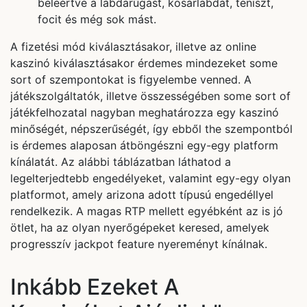
beleértve a labdarúgást, kosárlabdát, teniszt,
focit és még sok mást.
A fizetési mód kiválasztásakor, illetve az online
kaszinó kiválasztásakor érdemes mindezeket some
sort of szempontokat is figyelembe venned. A
játékszolgáltatók, illetve összességében some sort of
játékfelhozatal nagyban meghatározza egy kaszinó
minőségét, népszerűségét, így ebből the szempontból
is érdemes alaposan átböngészni egy-egy platform
kínálatát. Az alábbi táblázatban láthatod a
legelterjedtebb engedélyeket, valamint egy-egy olyan
platformot, amely arizona adott típusú engedéllyel
rendelkezik. A magas RTP mellett egyébként az is jó
ötlet, ha az olyan nyerőgépeket keresed, amelyek
progresszív jackpot feature nyereményt kínálnak.
Inkább Ezeket A