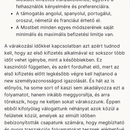
felhasználók kényelmére és preferenciáira.
A támogatás angolul, spanyolul, portugálul,
oroszul, németül és franciául érhető el.
A Mostbet minden egyes módszerének saját
minimális és maximális befizetési limitje van.
A várakozási időkkel kapcsolatban azt azért tudnod
kell, hogy az első kifizetés alkalmával ez sokszor több
időt vehet igénybe, mint a későbbiekben. Ez
kaszinótól független, és azért fordulhat elő, mert az
első kifizetés előtt legkésőbb végre kell hajtanod a
new személyazonosságod igazolását. És hát az is
előnyös, ha some sort of kaszi sem akadályozza ezt a
folyamatot, hanem inkább meggyorsítja, és arra
törekszik, hogy ne kelljen sokat várakozzunk. Éppen
ebből kifolyólag válogattunk néhányat azok közül a
felületek közül, amelyek az elmúlt időben
bebizonyították csapatunk számára, hogy megbízható
és gyors tranzakciós folyamatokat tesznek elérhetővé.