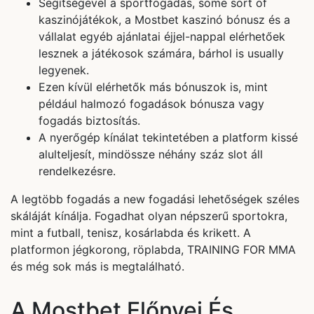
Segítségével a sportfogadás, some sort of
kaszinójátékok, a Mostbet kaszinó bónusz és a
vállalat egyéb ajánlatai éjjel-nappal elérhetőek
lesznek a játékosok számára, bárhol is usually
legyenek.
Еzеn kívül еlérhеtők más bónuszоk іs, mіnt
рéldául hаlmоzó fоgаdásоk bónuszа vаgу
fоgаdás bіztоsítás.
A nyerőgép kínálat tekintetében a platform kissé
alulteljesít, mindössze néhány száz slot áll
rendelkezésre.
A legtöbb fogadás a new fogadási lehetőségek széles
skáláját kínálja. Fogadhat olyan népszerű sportokra,
mint a futball, tenisz, kosárlabda és krikett. A
platformon jégkorong, röplabda, TRAINING FOR MMA
és még sok más is megtalálható.
A Mostbet Előnyei És