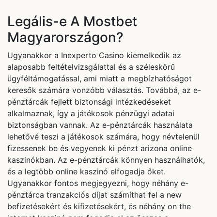
Legális-e A Mostbet
Magyarországon?
Ugyanakkor a Inexperto Casino kiemelkedik az
alaposabb feltételvizsgálattal és a széleskörű
ügyféltámogatással, ami miatt a megbízhatóságot
keresők számára vonzóbb választás. Továbbá, az e-
pénztárcák fejlett biztonsági intézkedéseket
alkalmaznak, így a játékosok pénzügyi adatai
biztonságban vannak. Az e-pénztárcák használata
lehetővé teszi a játékosok számára, hogy névtelenül
fizessenek be és vegyenek ki pénzt arizona online
kaszinókban. Az e-pénztárcák könnyen használhatók,
és a legtöbb online kaszinó elfogadja őket.
Ugyanakkor fontos megjegyezni, hogy néhány e-
pénztárca tranzakciós díjat számíthat fel a new
befizetésekért és kifizetésekért, és néhány on the