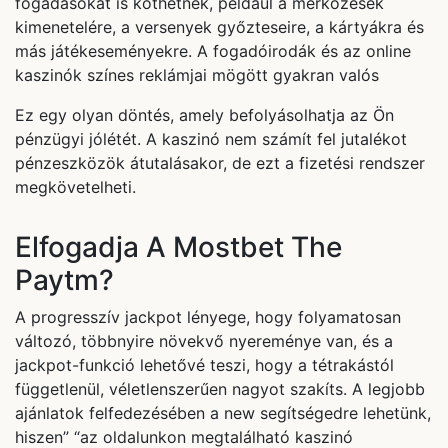
fogadásokat is köthetnek, például a mérkőzések
kimenetelére, a versenyek győzteseire, a kártyákra és
más játékeseményekre. A fogadóirodák és az online
kaszinók színes reklámjai mögött gyakran valós
Ez egy olyan döntés, amely befolyásolhatja az Ön
pénzügyi jólétét. A kaszinó nem számít fel jutalékot
pénzeszközök átutalásakor, de ezt a fizetési rendszer
megkövetelheti.
Elfogadja A Mostbet The
Paytm?
A progresszív jackpot lényege, hogy folyamatosan
változó, többnyire növekvő nyereménye van, és a
jackpot-funkció lehetővé teszi, hogy a tétrakástól
függetlenül, véletlenszerűen nagyot szakíts. A legjobb
ajánlatok felfedezésében a new segítségedre lehetünk,
hiszen” “az oldalunkon megtalálható kaszinó