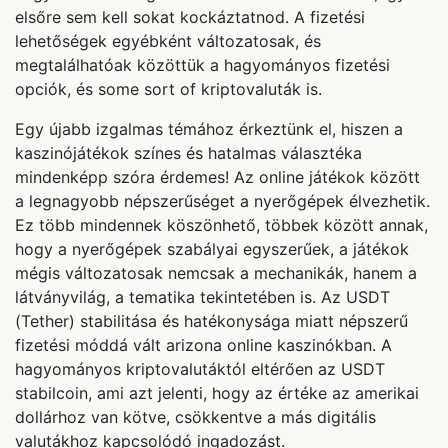
elsőre sem kell sokat kockáztatnod. A fizetési
lehetőségek egyébként változatosak, és
megtalálhatóak közöttük a hagyományos fizetési
opciók, és some sort of kriptovaluták is.
Egy újabb izgalmas témához érkeztünk el, hiszen a
kaszinójátékok színes és hatalmas választéka
mindenképp szóra érdemes! Az online játékok között
a legnagyobb népszerűséget a nyerőgépek élvezhetik.
Ez több mindennek köszönhető, többek között annak,
hogy a nyerőgépek szabályai egyszerűek, a játékok
mégis változatosak nemcsak a mechanikák, hanem a
látványvilág, a tematika tekintetében is. Az USDT
(Tether) stabilitása és hatékonysága miatt népszerű
fizetési móddá vált arizona online kaszinókban. A
hagyományos kriptovalutáktól eltérően az USDT
stabilcoin, ami azt jelenti, hogy az értéke az amerikai
dollárhoz van kötve, csökkentve a más digitális
valutákhoz kapcsolódó ingadozást.