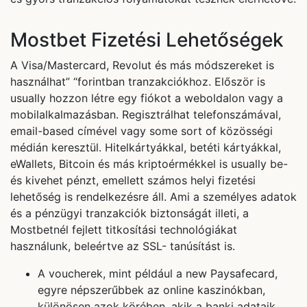
Mostbet Fizetési Lehetőségek
A Visa/Mastercard, Revolut és más módszereket is
használhat” “forintban tranzakciókhoz. Először is
usually hozzon létre egy fiókot a weboldalon vagy a
mobilalkalmazásban. Regisztrálhat telefonszámával,
email-based címével vagy some sort of közösségi
médián keresztül. Hitelkártyákkal, betéti kártyákkal,
eWallets, Bitcoin és más kriptoérmékkel is usually be-
és kivehet pénzt, emellett számos helyi fizetési
lehetőség is rendelkezésre áll. Ami a személyes adatok
és a pénzügyi tranzakciók biztonságát illeti, a
Mostbetnél fejlett titkosítási technológiákat
használunk, beleértve az SSL- tanúsítást is.
A voucherek, mint például a new Paysafecard,
egyre népszerűbbek az online kaszinókban,
különösen azok körében, akik a banki adataik