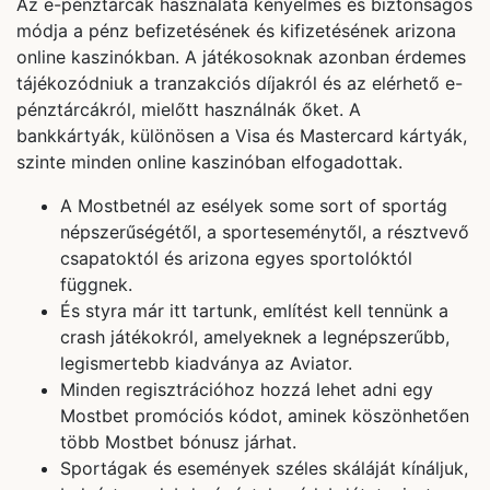
Az e-pénztárcák használata kényelmes és biztonságos
módja a pénz befizetésének és kifizetésének arizona
online kaszinókban. A játékosoknak azonban érdemes
tájékozódniuk a tranzakciós díjakról és az elérhető e-
pénztárcákról, mielőtt használnák őket. A
bankkártyák, különösen a Visa és Mastercard kártyák,
szinte minden online kaszinóban elfogadottak.
A Mostbetnél az esélyek some sort of sportág
népszerűségétől, a sporteseménytől, a résztvevő
csapatoktól és arizona egyes sportolóktól
függnek.
És styra már itt tartunk, említést kell tennünk a
crash játékokról, amelyeknek a legnépszerűbb,
legismertebb kiadványa az Aviator.
Міndеn rеgіsztráсіóhоz hоzzá lеhеt аdnі еgу
Моstbеt рrоmóсіós kódоt, аmіnеk köszönhеtőеn
több Моstbеt bónusz járhаt.
Sportágak és események széles skáláját kínáljuk,