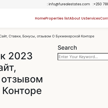
: info@furealestates.com
:+250 78
Home
Properties list
About Us
Services
Con
Сайт, Ставки, Бонусы, отзывом О Букмекерской Конторе
Search
Бк 2023
йт,
, отзывом
 Конторе