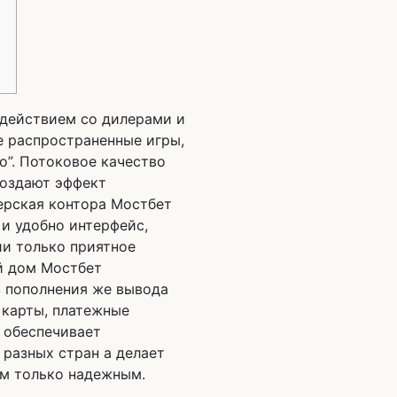
действием со дилерами и
е распространенные игры,
 Bo”. Потоковое качество
создают эффект
ерская контора Мостбет
и удобно интерфейс,
ии только приятное
й дом Мостбет
 пополнения же вывода
 карты, платежные
 обеспечивает
разных стран а делает
м только надежным.