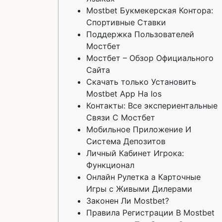
Mostbet Букмекерская Контора:
Спортивные Ставки
Поддержка Пользователей
Мостбет
Мостбет – Обзор Официального
Сайта
Скачать только Установить
Mostbet App На Ios
Контакты: Все экспериентальные
Связи С Мостбет
Мобильное Приложение И
Система Депозитов
Личный Кабинет Игрока:
Функционал
Онлайн Рулетка а Карточные
Игры с Живыми Дилерами
Законен Ли Mostbet?
Правила Регистрации В Mostbet