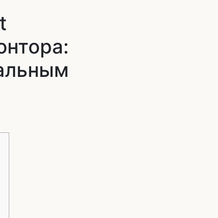
t
онтора:
альным