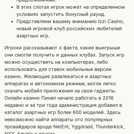
В этих слотах игрок может на определенном
условиях запустить бонусный раунд.
Представляем вашему вниманию Izzi Casino,
новый игровой клуб российских любителей
азартных игр.
Игроки рассказывают о факте, какие выигрыши
они смогли получить и данных клубах. Запуск игр
можно осуществить на компьютерах, либо
использовать для ставок мобильные версии
казино. Желающие развлекаться и азартных
аппаратах и автономном режиме, могли легко
скачать мобайл приложения на свои гаджеты.
Онлайн казино Пинап начало работать в 2016
недавно и за три года администрация добавил в
каталог азартных игр более 600 моделей. Здесь
невозможно найти аппараты ото популярных
провайдеров вроде NetEnt, Yggdrasil, Thunderkick,
NYX, Amatic а других.