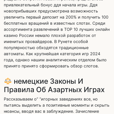
привлекательный бонус ддя начала игры. Ддя
новоприбывших предусмотрена возможность
увеличить первый депозит на 200% и получить 100
бесплатных вращений в известных слотах. Среди
ассортимента развлечений в TOP 10 лучших онлайн
казино России немало плохой разработок от
именитых провайдеров. В Рунете особой
популярностью обходятся традиционные
автоматы. Как крупнейшая категория игр 2024
года, однако нашим аналитическим отделом было
принято принято сформировать обзор слотов.
немецкие Законы И
Правила Об Азартных Играх
Рассказываем о” “игорных заведениях все, но
пытаясь выделить а позитивные моменты и скрыть
нюансы, вводя вас в заблуждение. Зачисление