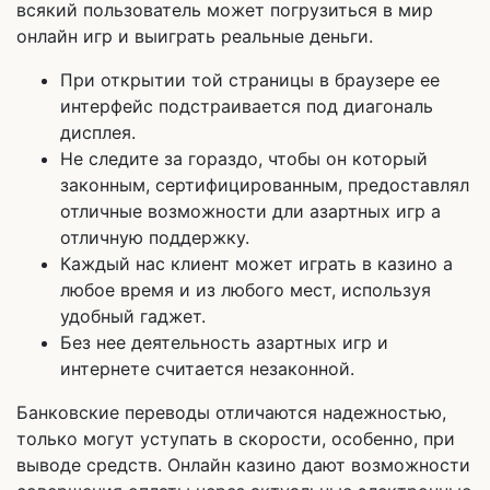
всякий пользователь может погрузиться в мир
онлайн игр и выиграть реальные деньги.
При открытии той страницы в браузере ее
интерфейс подстраивается под диагональ
дисплея.
Не следите за гораздо, чтобы он который
законным, сертифицированным, предоставлял
отличные возможности дли азартных игр а
отличную поддержку.
Каждый нас клиент может играть в казино а
любое время и из любого мест, используя
удобный гаджет.
Без нее деятельность азартных игр и
интернете считается незаконной.
Банковские переводы отличаются надежностью,
только могут уступать в скорости, особенно, при
выводе средств. Онлайн казино дают возможности