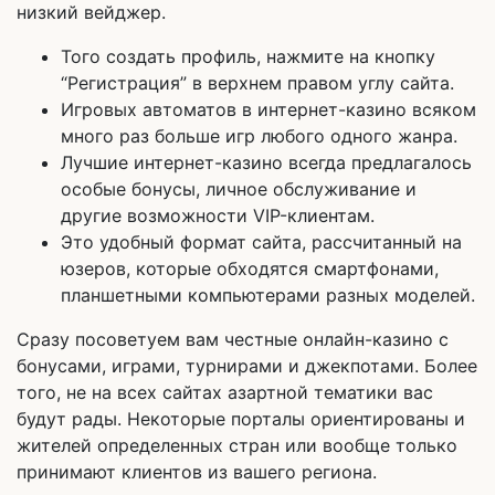
низкий вейджер.
Того создать профиль, нажмите на кнопку
“Регистрация” в верхнем правом углу сайта.
Игровых автоматов в интернет-казино всяком
много раз больше игр любого одного жанра.
Лучшие интернет-казино всегда предлагалось
особые бонусы, личное обслуживание и
другие возможности VIP-клиентам.
Это удобный формат сайта, рассчитанный на
юзеров, которые обходятся смартфонами,
планшетными компьютерами разных моделей.
Сразу посоветуем вам честные онлайн-казино с
бонусами, играми, турнирами и джекпотами. Более
того, не на всех сайтах азартной тематики вас
будут рады. Некоторые порталы ориентированы и
жителей определенных стран или вообще только
принимают клиентов из вашего региона.