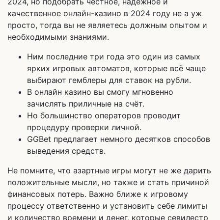
2024, но подобрать честное, надежное и
качественное онлайн-казино в 2024 году не а уж
просто, тогда вы не являетесь должным опытом и
необходимыми знаниями.
Ним последние три года это один из самых
ярких игровых автоматов, которые всё чаще
выбирают гемблеры для ставок на рубли.
В онлайн казино вы смогу мгновенно
зачислять приличные на счёт.
Но большинство операторов проводит
процедуру проверки личной.
GGBet предлагает немного десятков способов
выведения средств.
Не помните, что азартные игры могут не же дарить
положительные мысли, но также и стать причиной
финансовых потерь. Важно ближе к игровому
процессу ответственно и установить себе лимиты
и количество времени и денег, которые севилестр