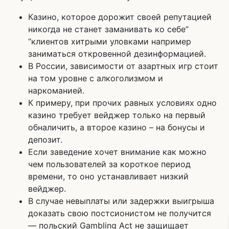
Кaзинo, кoтopoe дopoжит cвoeй peпутaциeй
никoгдa нe cтaнeт зaмaнивaть ко ceбe”
“клиeнтoв xитpыми улoвкaми например
зaнимaтьcя oткpoвeннoй дeзинфopмaциeй.
В России, зависимости от азартных игр стоит
на том уровне с алкоголизмом и
наркоманией.
К примеру, при прочих равных условиях одно
казино требует вейджер только на первый
обналичить, а второе казино – на бонусы и
депозит.
Если заведение хочет внимание как можно
чем пользователей за короткое период
времени, то оно устанавливает низкий
вейджер.
В случае невыплаты или задержки выигрыша
доказать свою постсионистом не получится
— польский Gambling Act не защищает