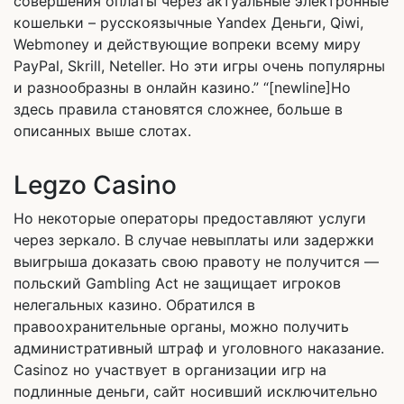
совершения оплаты через актуальные электронные
кошельки – русскоязычные Yandex Деньги, Qiwi,
Webmoney и действующие вопреки всему миру
PayPal, Skrill, Neteller. Но эти игры очень популярны
и разнообразны в онлайн казино.” “[newline]Но
здесь правила становятся сложнее, больше в
описанных выше слотах.
Legzo Casino
Но некоторые операторы предоставляют услуги
через зеркало. В случае невыплаты или задержки
выигрыша доказать свою правоту не получится —
польский Gambling Act не защищает игроков
нелегальных казино. Обратился в
правоохранительные органы, можно получить
административный штраф и уголовного наказание.
Casinoz но участвует в организации игр на
подлинные деньги, сайт носивший исключительно