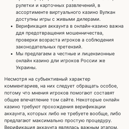
рулетки и карточных развлечений, в
ассортименте виртуального казино Вулкан
доступны игры с живыми дилерами.
Верификация аккаунта в онлайн-казино важна
ддя предотвращения мошенничества,
проверки возраста игроков а соблюдения
законодательных претензий.
Мы предлагаем а честные и лицензионные
онлайн казино дли игроков России же
Украины.
Несмотря на субъективный характер
комментариев, на них следует обращать особое,
потому что мнения игроков помогают составят
общее впечатление том сайте. Некоторые онлайн
казино требуют прохождения верификации
аккаунта, которых либо не требуете вообще, либо
предлагают максимально простую процедуру.
Верификация аккаунта являлась важным этапом,