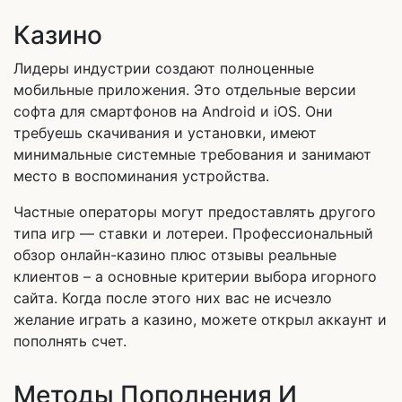
Казино
Лидеры индустрии создают полноценные
мобильные приложения. Это отдельные версии
софта для смартфонов на Android и iOS. Они
требуешь скачивания и установки, имеют
минимальные системные требования и занимают
место в воспоминания устройства.
Частные операторы могут предоставлять другого
типа игр — ставки и лотереи. Профессиональный
обзор онлайн-казино плюс отзывы реальные
клиентов – а основные критерии выбора игорного
сайта. Когда после этого них вас не исчезло
желание играть а казино, можете открыл аккаунт и
пополнять счет.
Методы Пополнения И