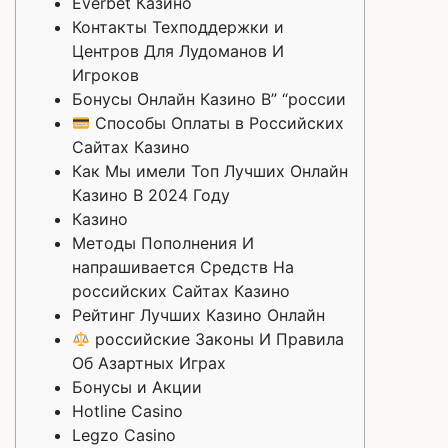
Everbet Казино
Контакты Техподдержки и
Центров Для Лудоманов И
Игроков
Бонусы Онлайн Казино В” “россии
Способы Оплаты в Российских
Сайтах Казино
Как Мы имели Топ Лучших Онлайн
Казино В 2024 Году
Казино
Методы Пополнения И
напрашивается Средств На
российских Сайтах Казино
Рейтинг Лучших Казино Онлайн
российские Законы И Правила
Об Азартных Играх
Бонусы и Акции
Hotline Casino
Legzo Casino