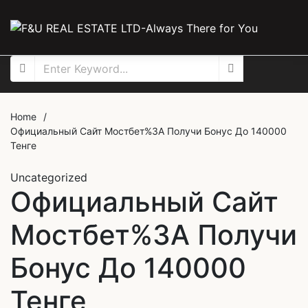
Home
/
Официальный Сайт Мостбет%3A Получи Бонус До 140000
Тенге
Uncategorized
Официальный Сайт
Мостбет%3A Получи
Бонус До 140000
Тенге