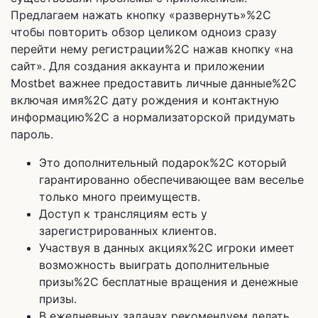
Предлагаем нажать кнопку «развернуть»%2C
чтобы повторить обзор целиком одноиз сразу
перейти нему регистрации%2C нажав кнопку «на
сайт». Для создания аккаунта и приложении
Mostbet важнее предоставить личные данные%2C
включая имя%2C дату рождения и контактную
информацию%2C а нормализаторской придумать
пароль.
Это дополнительный подарок%2C который
гарантированно обеспечивающее вам веселье
только много преимуществ.
Доступ к трансляциям есть у
зарегистрированных клиентов.
Участвуя в данных акциях%2C игроки имеет
возможность выиграть дополнительные
призы%2C бесплатные вращения и денежные
призы.
В ежедневных задачах рекомендуем делать