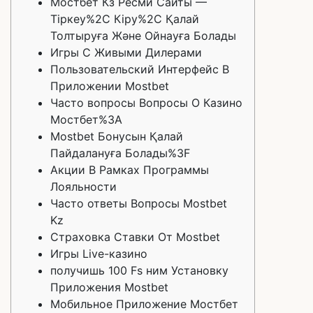
Мостбет Кз Ресми Сайты —
Тіркеу%2C Кіру%2C Қалай
Толтыруға Және Ойнауға Болады
Игры С Живыми Дилерами
Пользовательский Интерфейс В
Приложении Mostbet
Часто вопросы Вопросы О Казино
Мостбет%3A
Mostbet Бонусын Қалай
Пайдалануға Болады%3F
Акции В Рамках Программы
Лояльности
Часто ответы Вопросы Mostbet
Kz
Страховка Ставки От Mostbet
Игры Live-казино
получишь 100 Fs ним Установку
Приложения Mostbet
Мобильное Приложение Мостбет