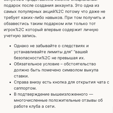
подарок после создания аккаунта. Это одна из
самых популярных акций%2C потому что даже не
требует каких-либо навыков. При том получить и
обзавестись таким подарком или только тот
игрок%2C который впервые содержит личную
учетную запись.
Однако не забывайте о следствиях и
устанавливайте лимиты для” “вашей
безопасности%2C не превышая их.
Обязательное условие – обстоятельство
должно быть помечено символом выкупа
ставки.
Справа внизу есть кнопка для открытия чата с
саппортом.
В подтверждение вышеизложенного —
многочисленные положительные отзывы об
работе клуба а сети.