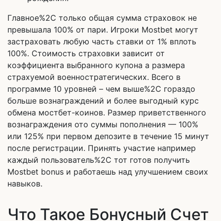
Главное%2C только общая сумма страховок не
превышала 100% от пари. Игроки Mostbet могут
застраховать любую часть ставки от 1% вплоть
100%. Стоимость страховки зависит от
коэффициента выбранного купона а размера
страхуемой военностратегических. Всего в
программе 10 уровней – чем выше%2C гораздо
больше вознаграждений и более выгодный курс
обмена мостбет-коинов. Размер приветственного
вознаграждения ото суммы пополнения — 100%
или 125% при первом депозите в течение 15 минут
после регистрации. Принять участие например
каждый пользователь%2C тот готов получить
Mostbet bonus и работаешь над улучшением своих
навыков.
Что Такое Бонусный Счет