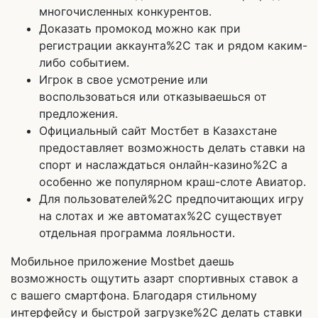
многочисленных конкурентов.
Доказать промокод можно как при
регистрации аккаунта%2C так и рядом каким-
либо событием.
Игрок в свое усмотрение или
воспользоваться или отказываешься от
предложения.
Официальный сайт Мостбет в Казахстане
предоставляет возможность делать ставки на
спорт и наслаждаться онлайн-казино%2C а
особенно же популярном краш-слоте Авиатор.
Для пользователей%2C предпочитающих игру
на слотах и же автоматах%2C существует
отдельная программа лояльности.
Мобильное приложение Mostbet даешь
возможность ощутить азарт спортивных ставок а
с вашего смартфона. Благодаря стильному
интерфейсу и быстрой загрузке%2C делать ставки