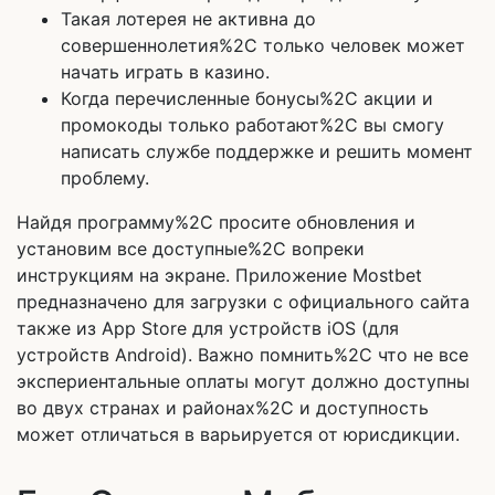
Такая лотерея не активна до
совершеннолетия%2C только человек может
начать играть в казино.
Когда перечисленные бонусы%2C акции и
промокоды только работают%2C вы смогу
написать службе поддержке и решить момент
проблему.
Найдя программу%2C просите обновления и
установим все доступные%2C вопреки
инструкциям на экране. Приложение Mostbet
предназначено для загрузки с официального сайта
также из App Store для устройств iOS (для
устройств Android). Важно помнить%2C что не все
экспериентальные оплаты могут должно доступны
во двух странах и районах%2C и доступность
может отличаться в варьируется от юрисдикции.