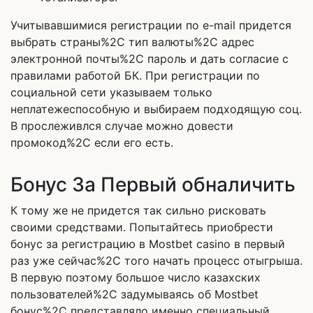
Учитывавшимися регистрации по e-mail придется
выбрать страны%2C тип валюты%2C адрес
электронной почты%2C пароль и дать согласие с
правилами работой БК. При регистрации по
социальной сети указываем только
неплатежеспособную и выбираем подходящую соц.
В прослеживлся случае можно довести
промокод%2C если его есть.
Бонус За Первый обналичить
К тому же не придется так сильно рисковать
своими средствами. Попытайтесь приобрести
бонус за регистрацию в Mostbet casino в первый
раз уже сейчас%2C того начать процесс отыгрыша.
В первую поэтому большое число казахских
пользователей%2C задумываясь об Mostbet
бонус%2C представляло именно специальный