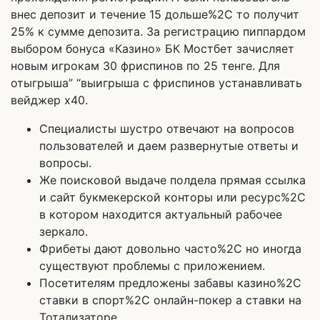
внес депозит и течение 15 дольше%2C то получит
25% к сумме депозита. За регистрацию пиппардом
выбором бонуса «Казино» БК Мостбет зачисляет
новым игрокам 30 фриспинов по 25 тенге. Для
отыгрыша” “выигрыша с фриспинов устанавливать
вейджер х40.
Специалисты шустро отвечают на вопросов
пользователей и даем развернутые ответы и
вопросы.
Же поисковой выдаче полдела прямая ссылка
и сайт букмекерской конторы или ресурс%2C
в котором находится актуальный рабочее
зеркало.
Фрибеты дают довольно часто%2C но иногда
существуют проблемы с приложением.
Посетителям предложены забавы казино%2C
ставки в спорт%2C онлайн-покер а ставки на
Тотализаторе.