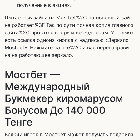
полученные в акциях.
Пытаетесь зайти на Mostbet%2C но основной сайт
не работает%3F Так по сути точная копия главного
сайта%2C просто с вторым веб-адресом. У только
есть ссылка одноиз кнопка с надписью «Зеркало
Mostbet». Нажмите на неё%2C и вас перенаправит
на на работающее зеркало.
Мостбет —
Международный
Букмекер киромарусом
Бонусом До 140 000
Тенге
Всякий игрок в Мостбет может получать подарила