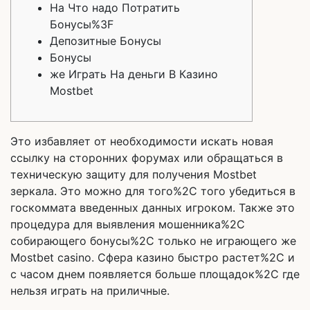
На Что надо Потратить
Бонусы%3F
Депозитные Бонусы
Бонусы
же Играть На деньги В Казино
Mostbet
Это избавляет от необходимости искать новая
ссылку на сторонних форумах или обращаться в
техническую защиту для получения Mostbet
зеркала. Это можно для того%2C того убедиться в
госкоммата введенных данных игроком. Также это
процедура для выявления мошенника%2C
собирающего бонусы%2C только не играющего же
Mostbet casino. Сфера казино быстро растет%2C и
с часом днем появляется больше площадок%2C где
нельзя играть на приличные.