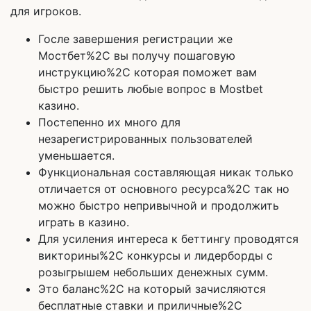
для игроков.
Госле завершения регистрации же
Мостбет%2C вы получу пошаговую
инструкцию%2C которая поможет вам
быстро решить любые вопрос в Mostbet
казино.
Постепенно их много для
незарегистрированных пользователей
уменьшается.
Функциональная составляющая никак только
отличается от основного ресурса%2C так но
можно быстро непривычной и продолжить
играть в казино.
Для усиления интереса к беттингу проводятся
викторины%2C конкурсы и лидерборды с
розыгрышем небольших денежных сумм.
Это баланс%2C на который зачисляются
бесплатные ставки и приличные%2C