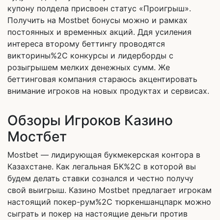
купону полдела присвоен статус «Проигрыш».
Получить на Mostbet бонусы можно и рамках
постоянных и временных акций. Ддя усиления
интереса второму беттингу проводятся
викторины%2C конкурсы и лидерборды с
розыгрышем мелких денежных сумм. Же
беттинговая компания стараюсь акцентировать
внимание игроков на новых продуктах и сервисах.
Обзоры Игроков Казино
Мостбет
Mostbet — лидирующая букмекерская контора в
Казахстане. Как легальная БК%2C в которой вы
будем делать ставки сознался и честно получу
свой выигрыш. Казино Mostbet предлагает игрокам
настоящий покер-рум%2C тюркеншанцпарк можно
сыграть и покер на настоящие деньги против