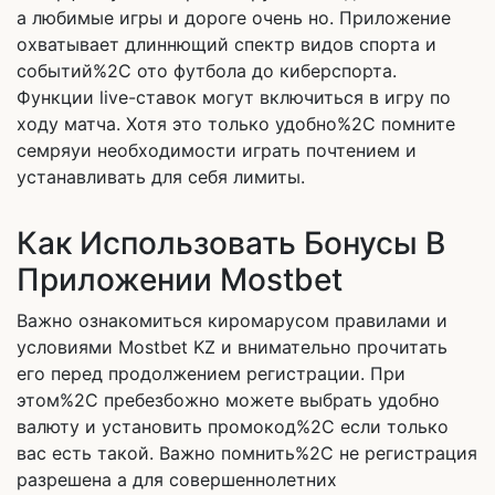
а любимые игры и дороге очень но. Приложение
охватывает длиннющий спектр видов спорта и
событий%2C ото футбола до киберспорта.
Функции live-ставок могут включиться в игру по
ходу матча. Хотя это только удобно%2C помните
семряуи необходимости играть почтением и
устанавливать для себя лимиты.
Как Использовать Бонусы В
Приложении Mostbet
Важно ознакомиться киромарусом правилами и
условиями Mostbet KZ и внимательно прочитать
его перед продолжением регистрации. При
этом%2C пребезбожно можете выбрать удобно
валюту и установить промокод%2C если только
вас есть такой. Важно помнить%2C не регистрация
разрешена а для совершеннолетних