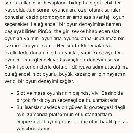
sonra kullanıcılar hesaplarını hidup hale getirebilirler.
Kaydolduktan sonra, oyunculara özel olarak sunulan
bonuslar, cazip promosyonlar empieza avantajlı oyun
seçenekleri ile eğlenceli bir oyun deneyimine hemen
başlayabilirler. PinCo, the girl zevke hitap eden slot
oyunları ve mini oyunlarla oyuncularına unutulmaz bir
casino deneyimi sunar. Her biri farklı temalar ve
özelliklerle donatılmış bu oyunlar, your ex seviyeden
oyuncu için eğlenceli ve kazançlı bir deneyim sunar.
Renkli şekerlemelerle dolu bir dünyaya adım atacağınız
bu eğlenceli slot oyunu, büyük kazançlar için heyecan
verici bir oyun deneyimi sağlar.
Slot ve masa oyunlarının dışında, Vivi Casino’da
birçok farklı oyun seçeneği de bulunmaktadır.
Bu lisanslar, sadece bir güvenlik göstergesi değil,
aynı zamanda platformun etik standartlara
empieza adil oyun prensiplerine olan bağlılığını ag
yansıtmaktadır.