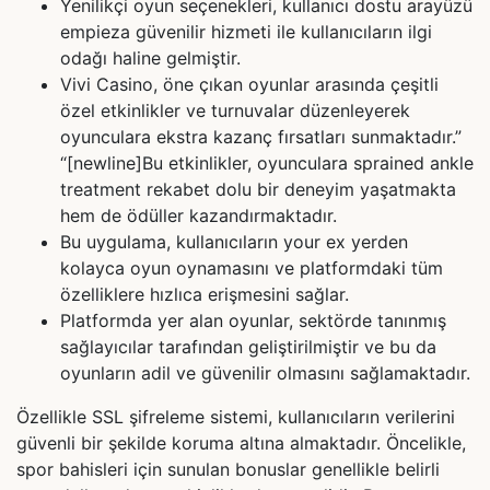
Yenilikçi oyun seçenekleri, kullanıcı dostu arayüzü
empieza güvenilir hizmeti ile kullanıcıların ilgi
odağı haline gelmiştir.
Vivi Casino, öne çıkan oyunlar arasında çeşitli
özel etkinlikler ve turnuvalar düzenleyerek
oyunculara ekstra kazanç fırsatları sunmaktadır.”
“[newline]Bu etkinlikler, oyunculara sprained ankle
treatment rekabet dolu bir deneyim yaşatmakta
hem de ödüller kazandırmaktadır.
Bu uygulama, kullanıcıların your ex yerden
kolayca oyun oynamasını ve platformdaki tüm
özelliklere hızlıca erişmesini sağlar.
Platformda yer alan oyunlar, sektörde tanınmış
sağlayıcılar tarafından geliştirilmiştir ve bu da
oyunların adil ve güvenilir olmasını sağlamaktadır.
Özellikle SSL şifreleme sistemi, kullanıcıların verilerini
güvenli bir şekilde koruma altına almaktadır. Öncelikle,
spor bahisleri için sunulan bonuslar genellikle belirli