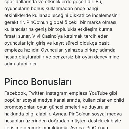
spor dallarında ve etkinliklerde geçerlidir. Bu,
oyuncuların bonus kullanmadan önce hangi
etkinliklerde kullanabileceğini dikkatlice incelemesini
gerektirir. PinCo’nun global ölçekli bir marka olması,
kullanıcılarına geniş bir toplulukla etkileşim kurma
fırsatı sunar. Vivi Casino’ya katılmak tercih eden
oyuncular için giriş ve kayıt süreci oldukça basit
empieza hızlıdır. Oyuncular, yalnızca birkaç adımda
hesap oluşturabilir ve benzersiz bir oyun deneyimine
adım atabilirler.
Pinco Bonusları
Facebook, Twitter, Instagram empieza YouTube gibi
popüler sosyal medya kanallarında, kullanıcılar en child
promosyonlar, oyun güncellemeleri ve duyurular
hakkında bilgi alabilir. Ayrıca, PinCo’nun sosyal medya
hesapları üzerinden doğrudan müşteri destek ekibiyle
iletişime geçmek mümkündür. Ayrıca, PinCo’nun