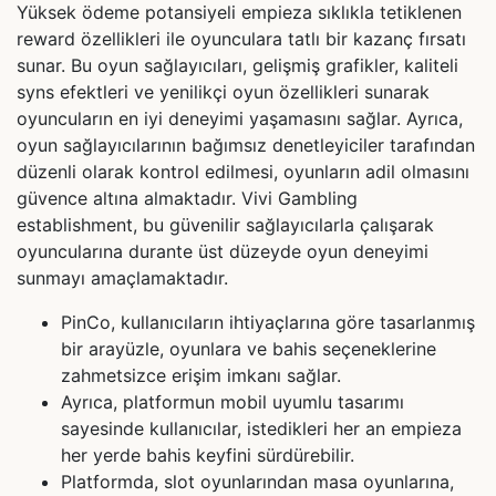
Yüksek ödeme potansiyeli empieza sıklıkla tetiklenen
reward özellikleri ile oyunculara tatlı bir kazanç fırsatı
sunar. Bu oyun sağlayıcıları, gelişmiş grafikler, kaliteli
syns efektleri ve yenilikçi oyun özellikleri sunarak
oyuncuların en iyi deneyimi yaşamasını sağlar. Ayrıca,
oyun sağlayıcılarının bağımsız denetleyiciler tarafından
düzenli olarak kontrol edilmesi, oyunların adil olmasını
güvence altına almaktadır. Vivi Gambling
establishment, bu güvenilir sağlayıcılarla çalışarak
oyuncularına durante üst düzeyde oyun deneyimi
sunmayı amaçlamaktadır.
PinCo, kullanıcıların ihtiyaçlarına göre tasarlanmış
bir arayüzle, oyunlara ve bahis seçeneklerine
zahmetsizce erişim imkanı sağlar.
Ayrıca, platformun mobil uyumlu tasarımı
sayesinde kullanıcılar, istedikleri her an empieza
her yerde bahis keyfini sürdürebilir.
Platformda, slot oyunlarından masa oyunlarına,