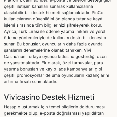
Platform, canlı sohbet, e-posta ve telefon desteği gibi
çeşitli iletişim kanalları sunarak kullanıcılarına
ulaşılabilir bir destek hizmeti sağlamaktadır. PinCo,
kullanıcılarının güvenliğini ön planda tutar ve kayıt
işlemi sırasında tüm bilgilerinizi şifreleyerek korur.
Ayrıca, Türk Lirası ile ödeme yapma imkanı ve yerel
ödeme yöntemleriyle de kullanıcı dostu bir deneyim
sunar. Bu bonuslar, oyuncuların daha fazla oyunda
şanslarını denemelerine olanak tanırken, Vivi
Casino’nun Türkiye oyuncu kitlesine gösterdiği özeni
de yansıtmaktadır. Ek olarak, özel turnuvalar, para
yatırma bonusları ve kayıp iade kampanyaları gibi
çeşitli promosyonlar de uma oyuncuların kazançlarını
artırma fırsatı sunmaktadır.
Vivicasino Destek Hizmeti
Hesap oluşturmak için temel bilgilerin doldurulması
gerekmekte olup, e-posta doğrulaması yapıldıktan