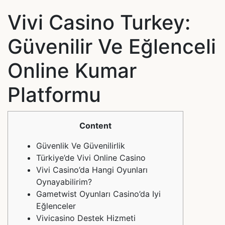
Vivi Casino Turkey:
Güvenilir Ve Eğlenceli
Online Kumar
Platformu
Content
Güvenlik Ve Güvenilirlik
Türkiye’de Vivi Online Casino
Vivi Casino’da Hangi Oyunları
Oynayabilirim?
Gametwist Oyunları Casino’da Iyi
Eğlenceler
Vivicasino Destek Hizmeti