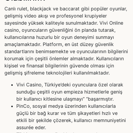
Canlı rulet, blackjack ve baccarat gibi popüler oyunlar,
gelişmiş video akışı ve profesyonel krupiyeler
sayesinde yüksek kaliteyle sunulmaktadır. Vivi Online
casino, oyuncuların güvenliğini ön planda tutarak,
kullanıcılarına huzurlu bir oyun deneyimi sunmayı
amaçlamaktadır. Platform, en üst düzey güvenlik
standartlarını benimsemekte ve oyuncularının bilgilerini
korumak için çeşitli önlemler almaktadır. Kullanıcıların
kişisel ve finansal bilgilerinin güvende olması için
gelişmiş şifreleme teknolojileri kullanılmaktadır.
Vivi Casino, Türkiye’deki oyunculara özel olarak
sunduğu çeşitli oyun empieza hizmetlerle geniş
bir kullanıcı kitlesine ulaşmayı” “başarmıştır.
PinCo, sosyal medya üzerinden kullanıcılarla
güçlü bir bağ kurar ve tüm şikayetleri hızlı ve
etkili bir şekilde çözerek, kullanıcı memnuniyetini
assurée eder.