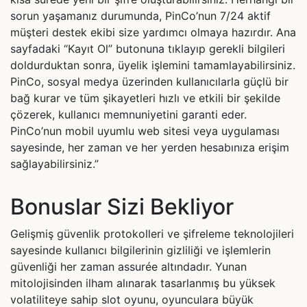
sorun yaşamanız durumunda, PinCo’nun 7/24 aktif
müşteri destek ekibi size yardımcı olmaya hazırdır. Ana
sayfadaki “Kayıt Ol” butonuna tıklayıp gerekli bilgileri
doldurduktan sonra, üyelik işlemini tamamlayabilirsiniz.
PinCo, sosyal medya üzerinden kullanıcılarla güçlü bir
bağ kurar ve tüm şikayetleri hızlı ve etkili bir şekilde
çözerek, kullanıcı memnuniyetini garanti eder.
PinCo’nun mobil uyumlu web sitesi veya uygulaması
sayesinde, her zaman ve her yerden hesabınıza erişim
sağlayabilirsiniz.”
Bonuslar Sizi Bekliyor
Gelişmiş güvenlik protokolleri ve şifreleme teknolojileri
sayesinde kullanıcı bilgilerinin gizliliği ve işlemlerin
güvenliği her zaman assurée altındadır. Yunan
mitolojisinden ilham alınarak tasarlanmış bu yüksek
volatiliteye sahip slot oyunu, oyunculara büyük