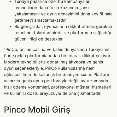
Türkiye pazarına özel bu kampanyalar,
oyuncuların daha fazla kazanma şansı
yakalamasını ve oyun deneyimini daha keyifli hale
getirmeyi amaçlamaktadır.
Bu gibi şartlar, oyuncuların dikkat etmesi gereken
temel noktalardan biridir ve platformun sağladığı
güvenilirliği de destekler.
“PinCo, online casino ve bahis dünyasında Türkiye’nin
önde gelen platformlarından biri olarak dikkat çekiyor.
Modern teknolojilerle donatılmış altyapısı ve geniş
oyun seçenekleriyle, PinCo kullanıcılarına hem
eğlenceli hem de kazançlı bir deneyim sunar. Platform,
yalnızca geniş oyun portföyüyle değil, aynı zamanda
hızlı ödeme yöntemleri, profesyonel müşteri hizmetleri
ve kullanıcı dostu arayüzüyle de öne çıkmaktadır.
Pinco Mobil Giriş