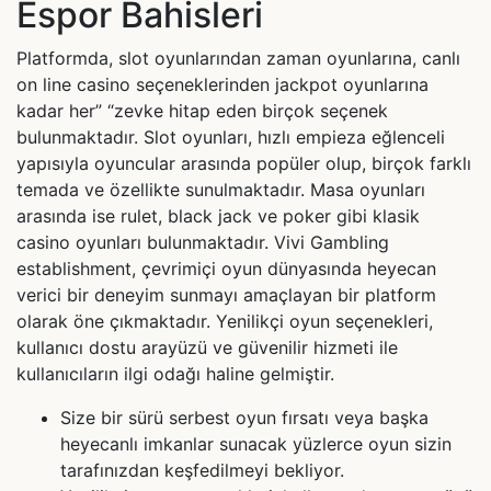
Espor Bahisleri
Platformda, slot oyunlarından zaman oyunlarına, canlı
on line casino seçeneklerinden jackpot oyunlarına
kadar her” “zevke hitap eden birçok seçenek
bulunmaktadır. Slot oyunları, hızlı empieza eğlenceli
yapısıyla oyuncular arasında popüler olup, birçok farklı
temada ve özellikte sunulmaktadır. Masa oyunları
arasında ise rulet, black jack ve poker gibi klasik
casino oyunları bulunmaktadır. Vivi Gambling
establishment, çevrimiçi oyun dünyasında heyecan
verici bir deneyim sunmayı amaçlayan bir platform
olarak öne çıkmaktadır. Yenilikçi oyun seçenekleri,
kullanıcı dostu arayüzü ve güvenilir hizmeti ile
kullanıcıların ilgi odağı haline gelmiştir.
Size bir sürü serbest oyun fırsatı veya başka
heyecanlı imkanlar sunacak yüzlerce oyun sizin
tarafınızdan keşfedilmeyi bekliyor.