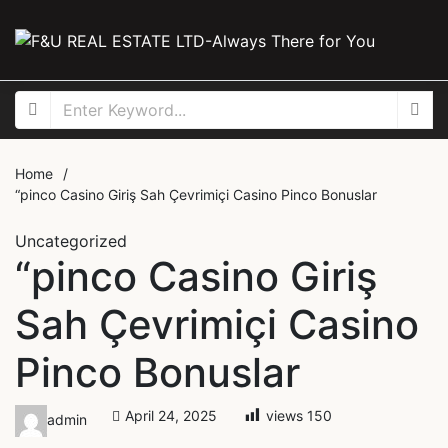
Home
/
“pinco Casino Giriş Sah Çevrimiçi Casino Pinco Bonuslar
Uncategorized
“pinco Casino Giriş
Sah Çevrimiçi Casino
Pinco Bonuslar
April 24, 2025
views
150
admin