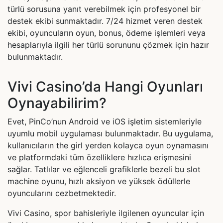
türlü sorusuna yanıt verebilmek için profesyonel bir
destek ekibi sunmaktadır. 7/24 hizmet veren destek
ekibi, oyuncuların oyun, bonus, ödeme işlemleri veya
hesaplarıyla ilgili her türlü sorununu çözmek için hazır
bulunmaktadır.
Vivi Casino’da Hangi Oyunları
Oynayabilirim?
Evet, PinCo’nun Android ve iOS işletim sistemleriyle
uyumlu mobil uygulaması bulunmaktadır. Bu uygulama,
kullanıcıların the girl yerden kolayca oyun oynamasını
ve platformdaki tüm özelliklere hızlıca erişmesini
sağlar. Tatlılar ve eğlenceli grafiklerle bezeli bu slot
machine oyunu, hızlı aksiyon ve yüksek ödüllerle
oyuncularını cezbetmektedir.
Vivi Casino, spor bahisleriyle ilgilenen oyuncular için