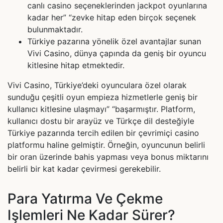
canlı casino seçeneklerinden jackpot oyunlarına
kadar her” “zevke hitap eden birçok seçenek
bulunmaktadır.
Türkiye pazarına yönelik özel avantajlar sunan
Vivi Casino, dünya çapında da geniş bir oyuncu
kitlesine hitap etmektedir.
Vivi Casino, Türkiye’deki oyunculara özel olarak
sunduğu çeşitli oyun empieza hizmetlerle geniş bir
kullanıcı kitlesine ulaşmayı” “başarmıştır. Platform,
kullanıcı dostu bir arayüz ve Türkçe dil desteğiyle
Türkiye pazarında tercih edilen bir çevrimiçi casino
platformu haline gelmiştir. Örneğin, oyuncunun belirli
bir oran üzerinde bahis yapması veya bonus miktarını
belirli bir kat kadar çevirmesi gerekebilir.
Para Yatırma Ve Çekme
Işlemleri Ne Kadar Sürer?