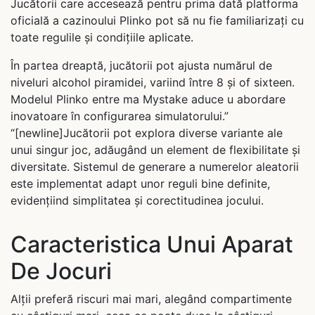
Jucătorii care accesează pentru prima dată platforma
oficială a cazinoului Plinko pot să nu fie familiarizați cu
toate regulile și condițiile aplicate.
În partea dreaptă, jucătorii pot ajusta numărul de
niveluri alcohol piramidei, variind între 8 și of sixteen.
Modelul Plinko entre ma Mystake aduce u abordare
inovatoare în configurarea simulatorului.”
“[newline]Jucătorii pot explora diverse variante ale
unui singur joc, adăugând un element de flexibilitate și
diversitate. Sistemul de generare a numerelor aleatorii
este implementat adapt unor reguli bine definite,
evidențiind simplitatea și corectitudinea jocului.
Caracteristica Unui Aparat
De Jocuri
Alții preferă riscuri mai mari, alegând compartimente