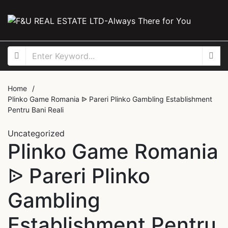
Home
/
Plinko Game Romania ᐉ Pareri Plinko Gambling Establishment
Pentru Bani Reali
Uncategorized
Plinko Game Romania
ᐉ Pareri Plinko
Gambling
Establishment Pentru