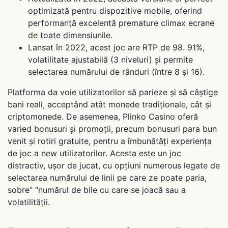
optimizată pentru dispozitive mobile, oferind
performanță excelentă premature climax ecrane
de toate dimensiunile.
Lansat în 2022, acest joc are RTP de 98. 91%,
volatilitate ajustabilă (3 niveluri) și permite
selectarea numărului de rânduri (între 8 și 16).
Platforma da voie utilizatorilor să parieze și să câștige
bani reali, acceptând atât monede tradiționale, cât și
criptomonede. De asemenea, Plinko Casino oferă
varied bonusuri și promoții, precum bonusuri para bun
venit și rotiri gratuite, pentru a îmbunătăți experiența
de joc a new utilizatorilor. Acesta este un joc
distractiv, ușor de jucat, cu opțiuni numerous legate de
selectarea numărului de linii pe care ze poate paria,
sobre” “numărul de bile cu care se joacă sau a
volatilității.