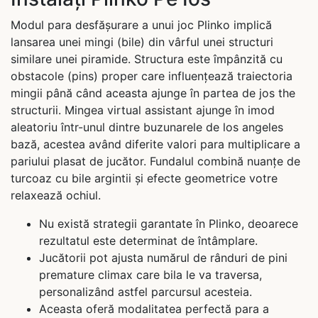
Modul para desfășurare a unui joc Plinko implică
lansarea unei mingi (bile) din vârful unei structuri
similare unei piramide. Structura este împânzită cu
obstacole (pins) proper care influențează traiectoria
mingii până când aceasta ajunge în partea de jos the
structurii. Mingea virtual assistant ajunge în imod
aleatoriu într-unul dintre buzunarele de los angeles
bază, acestea având diferite valori para multiplicare a
pariului plasat de jucător. Fundalul combină nuanțe de
turcoaz cu bile argintii și efecte geometrice votre
relaxează ochiul.
Nu există strategii garantate în Plinko, deoarece
rezultatul este determinat de întâmplare.
Jucătorii pot ajusta numărul de rânduri de pini
premature climax care bila le va traversa,
personalizând astfel parcursul acesteia.
Aceasta oferă modalitatea perfectă para a