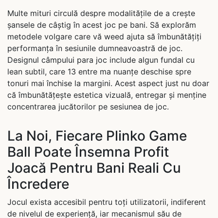
Multe mituri circulă despre modalitățile de a crește
șansele de câștig în acest joc pe bani. Să explorăm
metodele volgare care vă weed ajuta să îmbunătățiți
performanța în sesiunile dumneavoastră de joc.
Designul câmpului para joc include algun fundal cu
lean subtil, care 13 entre ma nuanțe deschise spre
tonuri mai închise la margini. Acest aspect just nu doar
că îmbunătățește estetica vizuală, entregar și menține
concentrarea jucătorilor pe sesiunea de joc.
La Noi, Fiecare Plinko Game
Ball Poate Însemna Profit
Joacă Pentru Bani Reali Cu
Încredere
Jocul exista accesibil pentru toți utilizatorii, indiferent
de nivelul de experiență, iar mecanismul său de