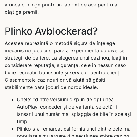
arunca o minge printr-un labirint de ace pentru a
câștiga premii.
Plinko Avblockerad?
Acestea reprezintă o metodă sigură da înțelege
mecanismo jocului și para a experimenta cu diverse
strategii de pariere. La alegerea unui cazinou, luați în
considerare reputația, siguranța, cele in nessun caso
bune recreații, bonusurile și serviciul pentru clienți.
Clasamentele cazinourilor vă ajută să găsiți
stabilimente para jocuri de noroc ideale.
Unele” “dintre versiuni dispun de opțiunea
AutoPlay, conceder și de varianta selectării
lansării unui număr mai spiaggia de bile în același
timp.
Plinko s-a remarcat california unul dintre cele mai
populare simulatoare din secțiunea sobre cazino,