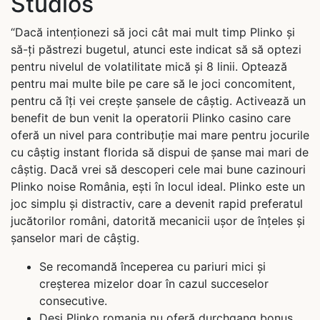
Studios
“Dacă intenționezi să joci cât mai mult timp Plinko și
să-ți păstrezi bugetul, atunci este indicat să să optezi
pentru nivelul de volatilitate mică și 8 linii. Optează
pentru mai multe bile pe care să le joci concomitent,
pentru că îți vei crește șansele de câștig. Activează un
benefit de bun venit la operatorii Plinko casino care
oferă un nivel para contribuție mai mare pentru jocurile
cu câștig instant florida să dispui de șanse mai mari de
câștig. Dacă vrei să descoperi cele mai bune cazinouri
Plinko noise România, ești în locul ideal. Plinko este un
joc simplu și distractiv, care a devenit rapid preferatul
jucătorilor români, datorită mecanicii ușor de înțeles și
șanselor mari de câștig.
Se recomandă începerea cu pariuri mici și
creșterea mizelor doar în cazul succeselor
consecutive.
Deși Plinko romania nu oferă durchgang bonus