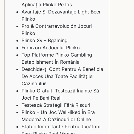
Aplicația Plinko Pe Ios
Avantaje Și Dezavantaje Light Beer
Plinko
Pro & Contrarrevolución Jocuri
Plinko
Plinko Xy – Bgaming
Furnizori Ai Jocului Plinko
Top Platforme Plinko Gambling
Establishment În România
Deschide-ți Cont Pentru A Beneficia
De Acces Una Toate Facilitățile
Cazinoului!
Plinko Gratuit: Testează Înainte Să
Joci Pe Bani Reali
Testează Strategii Fără Riscuri
Plinko – Un Joc Well-liked În Era
Modernă A Cazinourilor Online
Sfaturi Importante Pentru Jucătorii
Para Plinko Real Money