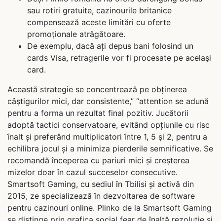
sau rotiri gratuite, cazinourile britanice
compensează aceste limitări cu oferte
promoționale atrăgătoare.
De exemplu, dacă ați depus bani folosind un
cards Visa, retragerile vor fi procesate pe același
card.
Această strategie se concentrează pe obținerea
câștigurilor mici, dar consistente,” “attention se adună
pentru a forma un rezultat final pozitiv. Jucătorii
adoptă tactici conservatoare, evitând opțiunile cu risc
înalt și preferând multiplicatori între 1, 5 și 2, pentru a
echilibra jocul și a minimiza pierderile semnificative. Se
recomandă începerea cu pariuri mici și creșterea
mizelor doar în cazul succeselor consecutive.
Smartsoft Gaming, cu sediul în Tbilisi și activă din
2015, ze specializează în dezvoltarea de software
pentru cazinouri online. Plinko de la Smartsoft Gaming
se distinge prin grafica social fear de înaltă rezoluție și