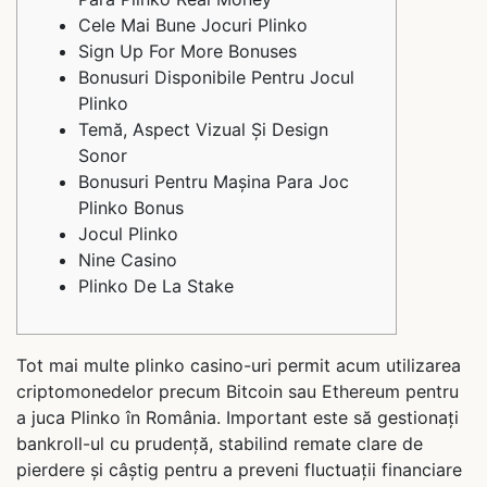
Cele Mai Bune Jocuri Plinko
Sign Up For More Bonuses
Bonusuri Disponibile Pentru Jocul
Plinko
Temă, Aspect Vizual Și Design
Sonor
Bonusuri Pentru Mașina Para Joc
Plinko Bonus
Jocul Plinko
Nine Casino
Plinko De La Stake
Tot mai multe plinko casino-uri permit acum utilizarea
criptomonedelor precum Bitcoin sau Ethereum pentru
a juca Plinko în România. Important este să gestionați
bankroll-ul cu prudență, stabilind remate clare de
pierdere și câștig pentru a preveni fluctuații financiare