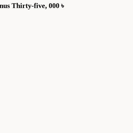
us Thirty-five, 000 ৳