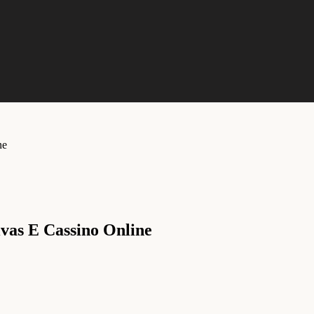
ne
ivas E Cassino Online