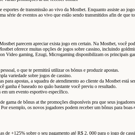
de esportes de transmissão ao vivo da Mostbet. Enquanto assiste ao jog
ma série de eventos ao vivo que estão sendo transmitidos afin de que t
a Mostbet parecem apreciar exista jogo em certain. Na Mostbet, você po
ostbet oferece muitas opções de jogos sobre cassino, incluindo goldmin
on Video gaming, Ezugi, Microgaming disponibilizam os principais ga
essoal, o que te permitirá utilizar os bónus e produzir apostas.
pla variedade sobre jogos de cassino.
as para apostas, a squadra de atendimento ao cliente da Mostbet está se
cê ganha é baseado no quão bastante você previu o resultado.
á em um evento esportivo específico.
de gama de bônus at the promoções disponíveis pra que seus jogadores 
. Por exemplo, os novos jogadores podem receber um bônus para boas-v
de +125% sobre o seu pagamento até R$ 2. 000 para o jogo de cassino.