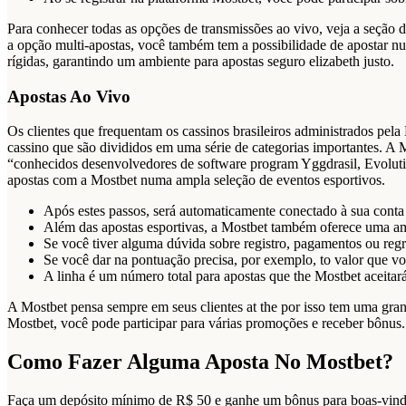
Para conhecer todas as opções de transmissões ao vivo, veja a seção 
a opção multi-apostas, você também tem a possibilidade de apostar nu
rígidas, garantindo um ambiente para apostas seguro elizabeth justo.
Apostas Ao Vivo
Os clientes que frequentam os cassinos brasileiros administrados pel
cassino que são divididos em uma série de categorias importantes. A M
“conhecidos desenvolvedores de software program Yggdrasil, Evoluti
apostas com a Mostbet numa ampla seleção de eventos esportivos.
Após estes passos, será automaticamente conectado à sua conta p
Além das apostas esportivas, a Mostbet também oferece uma am
Se você tiver alguma dúvida sobre registro, pagamentos ou regr
Se você dar na pontuação precisa, por exemplo, to valor que vo
A linha é um número total para apostas que the Mostbet aceitar
A Mostbet pensa sempre em seus clientes at the por isso tem uma gran
Mostbet, você pode participar para várias promoções e receber bônus
Como Fazer Alguma Aposta No Mostbet?
Faça um depósito mínimo de R$ 50 e ganhe um bônus para boas-vindas 