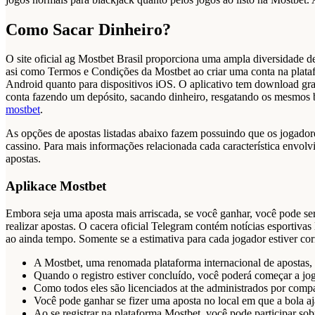
Como Sacar Dinheiro?
O site oficial ag Mostbet Brasil proporciona uma ampla diversidade d
asi como Termos e Condições da Mostbet ao criar uma conta na platafor
Android quanto para dispositivos iOS. O aplicativo tem download gratuit
conta fazendo um depósito, sacando dinheiro, resgatando os mesmos b
mostbet
.
As opções de apostas listadas abaixo fazem possuindo que os jog
cassino. Para mais informações relacionada cada característica envolv
apostas.
Aplikace Mostbet
Embora seja uma aposta mais arriscada, se você ganhar, você pode ser
realizar apostas. O cacera oficial Telegram contém notícias esportiv
ao ainda tempo. Somente se a estimativa para cada jogador estiver corr
A Mostbet, uma renomada plataforma internacional de apostas, ap
Quando o registro estiver concluído, você poderá começar a jog
Como todos eles são licenciados at the administrados por comp
Você pode ganhar se fizer uma aposta no local em que a bola aja
Ao se registrar na plataforma Mostbet, você pode participar sob