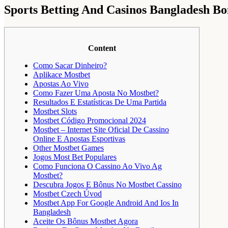
Sports Betting And Casinos Bangladesh Bon
Content
Como Sacar Dinheiro?
Aplikace Mostbet
Apostas Ao Vivo
Como Fazer Uma Aposta No Mostbet?
Resultados E Estatísticas De Uma Partida
Mostbet Slots
Mostbet Código Promocional 2024
Mostbet – Internet Site Oficial De Cassino
Online E Apostas Esportivas
Other Mostbet Games
Jogos Most Bet Populares
Como Funciona O Cassino Ao Vivo Ag
Mostbet?
Descubra Jogos E Bônus No Mostbet Cassino
Mostbet Czech Úvod
Mostbet App For Google Android And Ios In
Bangladesh
Aceite Os Bônus Mostbet Agora