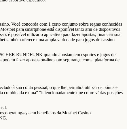
assino. Você concorda com 1 certo conjunto sobre regras conhecidas
Mostbet para smartphone está disponível tanto afin de dispositivos
o, é possível utilizar o aplicativo para fazer apostas, financiar sua
tbet também oferece uma ampla variedade para jogos de cassino
 BAYERISCHER RUNDFUNK quando apostam em esportes e jogos de
iros podem fazer apostas on-line com segurança com a plataforma de
ado à sua conta pessoal, o que lhe permitirá utilizar os bónus e
posta combinada é uma” “intencionadamente que cobre várias posições
sil.
dos operating-system benefícios da Mostbet Casino.
RNG.