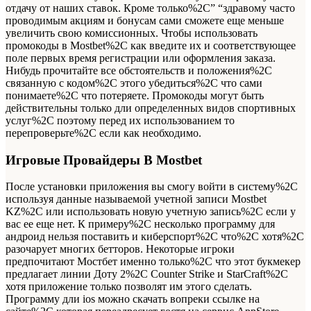
отдачу от наших ставок. Кроме только%2C” “здравому часто
проводимым акциям и бонусам сами сможете еще меньше
увеличить свою комиссионных. Чтобы использовать
промокоды в Mostbet%2C как введите их и соответствующее
поле первых время регистрации или оформления заказа.
Нибудь прочитайте все обстоятельств и положения%2C
связанную с кодом%2C этого убедиться%2C что сами
понимаете%2C что потеряете. Промокоды могут быть
действительны только дли определенных видов спортивных
услуг%2C поэтому перед их использованием то
перепроверьте%2C если как необходимо.
Игровые Провайдеры В Mostbet
После установки приложения вы смогу войти в систему%2C
используя данные называемой учетной записи Mostbet
KZ%2C или использовать новую учетную запись%2C если у
вас ее еще нет. К примеру%2C несколько программу для
андроид нельзя поставить и киберспорт%2C что%2C хотя%2C
разочарует многих бетторов. Некоторые игроки
предпочитают Мостбет именно только%2C что этот букмекер
предлагает линии Доту 2%2C Counter Strike и StarCraft%2C
хотя приложение только позволят им этого сделать.
Программу дли ios можно скачать вопреки ссылке на