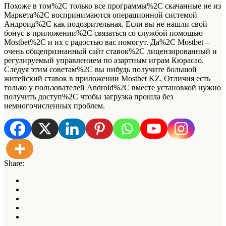
Похоже в том%2C только все программы%2C скачанные не из
Маркета%2C воспринимаются операционной системой
Андроид%2C как подозрительная. Если вы не нашли свой
бонус в приложении%2C связаться со службой помощью
Mostbet%2C и их с радостью вас помогут. Да%2C Mostbet –
очень общепризнанный сайт ставок%2C лицензированный и
регулируемый управлением по азартным играм Кюрасао.
Следуя этим советам%2C вы нибудь получите большой
житейский ставок в приложении Mostbet KZ. Отличия есть
только у пользователей Android%2C вместе установкой нужно
получить доступ%2C чтобы загрузка прошла без
немногочисленных проблем.
Share: