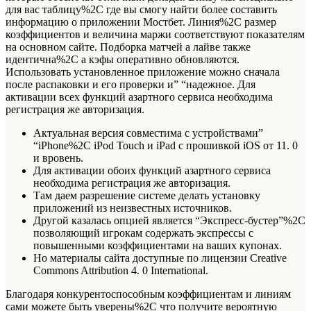
для вас таблицу%2C где вы смогу найти более составить
информацию о приложении Мостбет. Линия%2C размер
коэффициентов и величина маржи соответствуют показателям
на основном сайте. Подборка матчей а лайве также
идентична%2C а кэфы оперативно обновляются.
Использовать установленное приложение можно сначала
после распаковки и его проверки и” “надежное. Для
активации всех функций азартного сервиса необходима
регистрация же авторизация.
Актуальная версия совместима с устройствами”
“iPhone%2C iPod Touch и iPad с прошивкой iOS от 11. 0
и вровень.
Для активации обоих функций азартного сервиса
необходима регистрация же авторизация.
Там даем разрешение системе делать установку
приложений из неизвестных источников.
Другой казалась опцией является “Экспресс-бустер”%2C
позволяющий игрокам содержать экспрессы с
повышенными коэффициентами на ваших купонах.
Но материалы сайта доступные по лицензии Creative
Commons Attribution 4. 0 International.
Благодаря конкурентоспособным коэффициентам и линиям
сами можете быть уверены%2C что получите вероятную