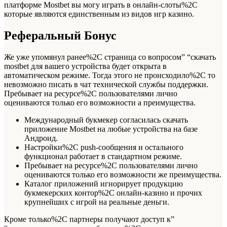
платформе Mostbet вы могу играть в онлайн-слоты%2C
которые являются единственным из видов игр казино.
Реферальный Бонус
Же уже упомянул ранее%2C страница со вопросом” “скачать
mostbet для вашего устройства будет открыта в
автоматическом режиме. Тогда этого не происходило%2C то
невозможно писать в чат технической службы поддержки.
Пребывает на ресурсе%2C пользователями лично
оцениваются только его возможности а преимущества.
Международный букмекер согласилась скачать
приложение Mostbet на любые устройства на базе
Андроид.
Настройки%2C push-сообщения и остального
функционал работает в стандартном режиме.
Пребывает на ресурсе%2C пользователями лично
оцениваются только его возможности же преимущества.
Каталог приложений игнорирует продукцию
букмекерских контор%2C онлайн-казино и прочих
крупнейших с игрой на реальные деньги.
Кроме только%2C партнеры получают доступ к”