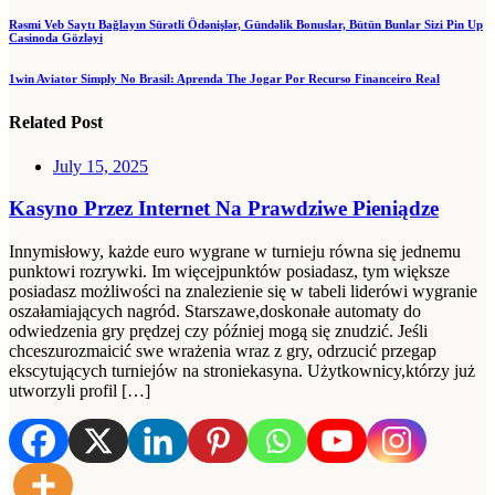
Post
Rəsmi Veb Saytı Bağlayın️ Sürətli Ödənişlər, Gündəlik Bonuslar, Bütün Bunlar Sizi Pin Up
Casinoda Gözləyi
navigation
1win Aviator Simply No Brasil: Aprenda The Jogar Por Recurso Financeiro Real
Related Post
July 15, 2025
Kasyno Przez Internet Na Prawdziwe Pieniądze
Innymisłowy, każde euro wygrane w turnieju równa się jednemu
punktowi rozrywki. Im więcejpunktów posiadasz, tym większe
posiadasz możliwości na znalezienie się w tabeli liderówi wygranie
oszałamiających nagród. Starszawe,doskonałe automaty do
odwiedzenia gry prędzej czy później mogą się znudzić. Jeśli
chceszurozmaicić swe wrażenia wraz z gry, odrzucić przegap
ekscytujących turniejów na stroniekasyna. Użytkownicy,którzy już
utworzyli profil […]