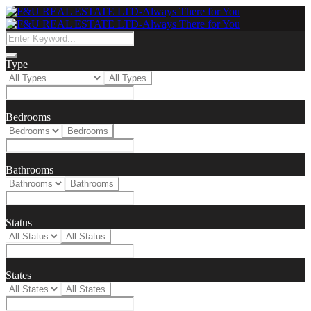
Type
All Types
Bedrooms
Bedrooms
Bathrooms
Bathrooms
Status
All Status
States
All States