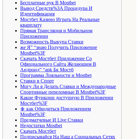
Бесплатные рук В Mostbet
Вывод Средств%3A Процедура И
Идентификация
Мостбет Казино Играть На Реальные
кварплату
Прямая Трансляция и Мобильном
Приложении
Возможность Выкупа Ставки
же Я” “знаю Получить Приложение
Mostbet%3F
Скачать Мостбет Приложение Со
Официального Сайта Желающим В
Андроид” “apk Бк Мостб
Программа Лояльности и Mostbet
Ставки в Спорт
Могу Ли я Делать Ставки и Международные
Спортивные переломные В Mostbet%3F
Какие Функции доступную В Приложении
Мостбет%3F
📳 как Обходиться Приложением
Mostbet%3F
Предматчевые И Live Ставки
Недостатки Mostbet
Скачать Мостбет
Подписывайся На Наш а Социальных Сетях