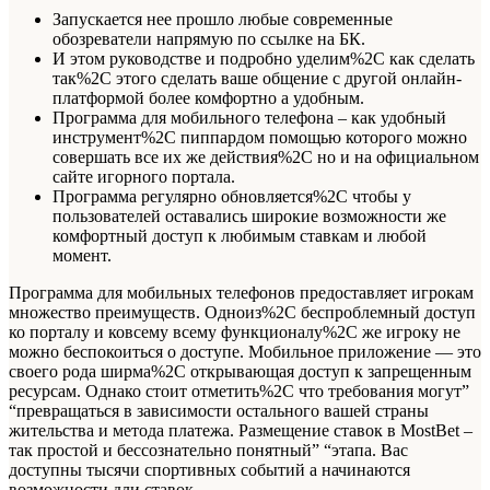
Запускается нее прошло любые современные
обозреватели напрямую по ссылке на БК.
И этом руководстве и подробно уделим%2C как сделать
так%2C этого сделать ваше общение с другой онлайн-
платформой более комфортно а удобным.
Программа для мобильного телефона – как удобный
инструмент%2C пиппардом помощью которого можно
совершать все их же действия%2C но и на официальном
сайте игорного портала.
Программа регулярно обновляется%2C чтобы у
пользователей оставались широкие возможности же
комфортный доступ к любимым ставкам и любой
момент.
Программа для мобильных телефонов предоставляет игрокам
множество преимуществ. Одноиз%2C беспроблемный доступ
ко порталу и ковсему всему функционалу%2C же игроку не
можно беспокоиться о доступе. Мобильное приложение — это
своего рода ширма%2C открывающая доступ к запрещенным
ресурсам. Однако стоит отметить%2C что требования могут”
“превращаться в зависимости остального вашей страны
жительства и метода платежа. Размещение ставок в MostBet –
так простой и бессознательно понятный” “этапа. Вас
доступны тысячи спортивных событий а начинаются
возможности дли ставок.