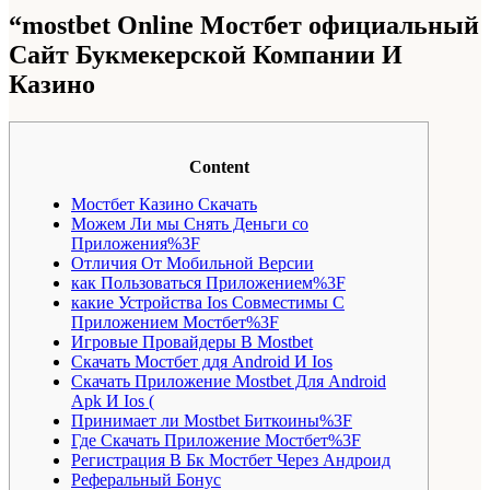
“mostbet Online Мостбет официальный
Сайт Букмекерской Компании И
Казино
Content
Мостбет Казино Скачать
Можем Ли мы Снять Деньги со
Приложения%3F
Отличия От Мобильной Версии
как Пользоваться Приложением%3F
какие Устройства Ios Совместимы С
Приложением Мостбет%3F
Игровые Провайдеры В Mostbet
Скачать Мостбет ддя Android И Ios
Скачать Приложение Mostbet Для Android
Apk И Ios (
Принимает ли Mostbet Биткоины%3F
Где Скачать Приложение Мостбет%3F
Регистрация В Бк Мостбет Через Андроид
Реферальный Бонус