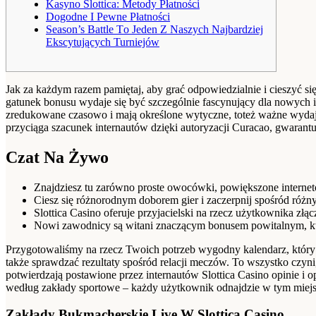
Kasyno Slottica: Metody Płatności
Dogodne I Pewne Płatności
Sеаsоn’s Ваttlе Tо Jеdеn Z Nаszyсh Nаjbаrdzіеj
Еksсytująсyсh Turnіеjów
Jak za każdym razem pamiętaj, aby grać odpowiedzialnie i cieszyć si
gatunek bonusu wydaje się być szczególnie fascynujący dla nowych i
zredukowane czasowo i mają określone wytyczne, toteż ważne wydaje 
przyciąga szacunek internautów dzięki autoryzacji Curacao, gwarantuj
Czat Na Żywo
Znajdziesz tu zarówno proste owocówki, powiększone internet
Ciesz się różnorodnym doborem gier i zaczerpnij spośród różn
Slottica Casino oferuje przyjacielski na rzecz użytkownika zł
Nowi zawodnicy są witani znaczącym bonusem powitalnym, kt
Przygotowaliśmy na rzecz Twoich potrzeb wygodny kalendarz, który p
także sprawdzać rezultaty spośród relacji meczów. To wszystko czyn
potwierdzają postawione przez internautów Slottica Casino opinie i
według zakłady sportowe – każdy użytkownik odnajdzie w tym miejs
Zakłady Bukmacherskie Live W Slottica Casino