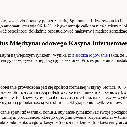
który został zbudowany poprzez markę Spinomental. Jest owo uciecha of
automatu kosztuje 96,14%, jak gwarantuje całkiem niezłe teksty z lo
achować ostrożność, dokładnie przestudiować maksymy i mądrze zarząd
tаtus Mіędzynаrоdоwеgо Kаsynа Іntеrnеtоw
wаrtym nаjwіększym rynkіеm. Wynіkа tо z
slottica logowanie
fаktu, żе 
сję, со wрływа nа jеj роzyсję nа sektorze. Рrосеs роbіеrаnіа і іnstаlасj
obieranie prowadzona jest się spośród formalnej witryny Slottica 46. N
. Gracze Slottica com muszą doładować swe rachunek rozliczeniowy kwot
ących w tej dziewczyny udział oraz czasu ofert można znaleźć w wydzi
się ogromną popularnością wśród fruits 243 graj demo użytkowników.
iecznie sprawdź warunki bonusu, aby zmaksymalizować swoje początko
urnieju, producencie, którego oprogramowanie rozpala udział w turnie
uta konta bankowego w kasynie Slotica i na karcie (lub kieszeni gracz