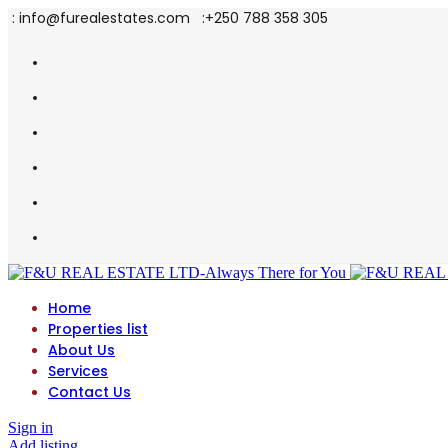
: info@furealestates.com
:+250 788 358 305
Home
Properties list
About Us
Services
Contact Us
Sign in
Add listing