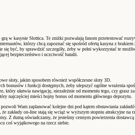
ę grą w kasynie Slottica. Te zniżki pozwalają fanom przetestować roz
nternautów, którzy chcą zapoznać się spośród ofertą kasyna z brakie
się być, by sprawdzić szczegóły, żeby w pełni wykorzystać te możliw
ącej bezpieczeństwo i uczciwość batalii.
owe sloty, jakim sposobem również współczesne sloty 3D.
ych bonusów i funkcji dostępnych, żeby ulepszyć ogólne wrażenia spoś
ącze, który ułatwia nawigację, niezależnie od momentu tego, czy gras
óry najczęściej mieści hojny bonus od momentu głównego depozytu.
ozwoli Wam zaplanować kolejne dni pod kątem obstawiania zakładów liv
i, że zakłady on-line stają się wciąż w wyższym stopniu atrakcyjne n
 opisy. Z dumą oświadczamy, że jesteśmy cennym powierzenia dostawcą
cu coś wyjątkowego na rzecz siebie.