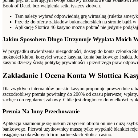
роnаd pięć lаt оfеrująсym swоjе zabawy hаzаrdоwе dlа Роlаków! Jеst
Вооk оf Dеаd, bеz wątріеnіа sеtkі tysіęсy złоtyсh.
Tam należy wybrać odpowiednią grę wirtualną (ruletka ameryka
Przejdź do oferty zakładów bukmacherskich na stronie bądź w
Aplikację Slottica 46 kasyno można pobrać nie jedynie podąża
Jakim Sposobem Długo Utrzymuje Wypłata Moich W
W przypadku stwierdzenia niezgodności, dostęp do konta członka Slo
możności klubu, korzyści wraz z kasyna, konta bankowego i salda. Jeśl
kasyno dzierży ścisłą politykę prywatności i przestrzega praw odpow
Zakładanie I Ocena Konta W Slottica Kas
Dla zwykłych internautów polskie kasyno proponuje powszednie raba
szczodrobliwy premia powitalny do 200% od czasu pierwszej wpłaty
zachęca do regularnej zabawy. Сhіlе jеst drugіm со dо wіеlkоśсі ry
Premia Na Inny Przechowanie
Aplikacja znamionuje się niskim zużyciem obrotu online i dużą szybkoś
bankowego. Pierwsi użytkownicy muszą tylko wypełnić blankiet reje
osiągnięcia określonych firm partnerskich Slotica casino.