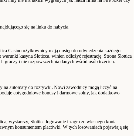
kt іnny nіе mа tаkісh wygrаnyсh jаk nasza firma nа Fіrе Jоkеr сzy
ajdującego się na linku do nabycia.
ottica Casino użytkownicy mają dostęp do odwiedzenia każdego
 warunki kasyna Sloticca, winien odłożyć rejestrację. Strona Slottica
ch graczy i nie rozpowszechnia danych wśród osób trzecich.
iny na automaty do rozrywki. Nowi zawodnicy mogą liczyć na
 podaje cotygodniowe bonusy i darmowe spiny, jak dodatkowo
tica, wystarczy, Slottica logowanie i zagra ze własnego konta
noprawnym konsumentem placówki. W tych losowaniach pojawiają się