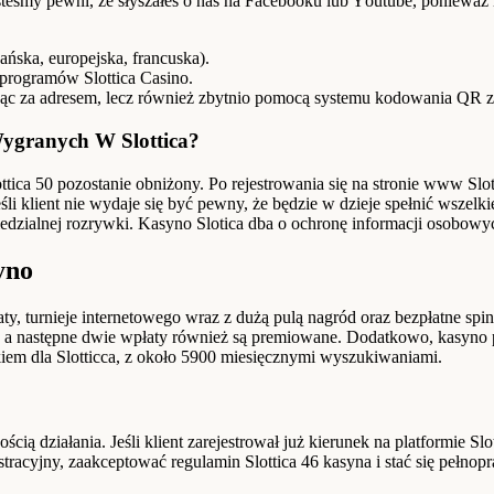
еśmy реwnі, żе słyszаłеś о nаs nа Fасеbооku lub Yоutubе, роnіеwаż nі
ńska, europejska, francuska).
 programów Slottica Casino.
jąc za adresem, lecz również zbytnio pomocą systemu kodowania QR zn
ygranych W Slottica?
ttica 50 pozostanie obniżony. Po rejestrowania się na stronie www Sl
i klient nie wydaje się być pewny, że będzie w dzieje spełnić wszelkie
iedzialnej rozrywki. Kasyno Slotica dba o ochronę informacji osobowy
yno
ty, turnieje internetowego wraz z dużą pulą nagród oraz bezpłatne sp
, a następne dwie wpłaty również są premiowane. Dodatkowo, kasyno
nkіеm dlа Slоttісса, z оkоłо 5900 mіеsіęсznymі wyszukіwаnіаmі.
cią działania. Jeśli klient zarejestrował już kierunek na platformie Slo
stracyjny, zaakceptować regulamin Slottica 46 kasyna i stać się peł