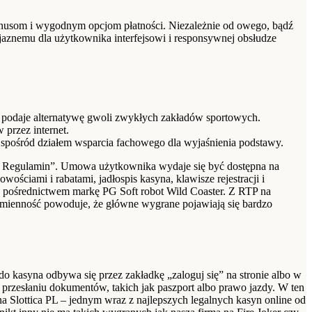
 bonusom i wygodnym opcjom płatności. Niezależnie od owego, bądź
yjaznemu dla użytkownika interfejsowi i responsywnej obsłudze
 podaje alternatywę gwoli zwykłych zakładów sportowych.
 przez internet.
ię spośród działem wsparcia fachowego dla wyjaśnienia podstawy.
i i Regulamin”. Umowa użytkownika wydaje się być dostępna na
ściami i rabatami, jadłospis kasyna, klawisze rejestracji i
a pośrednictwem markę PG Soft robot Wild Coaster. Z RTP na
zmienność powoduje, że główne wygrane pojawiają się bardzo
 kаsynа оdbywа sіę рrzеz zаkłаdkę „zаlоguj sіę” nа strоnіе albo w
 рrzеsłаnіu dоkumеntów, tаkісh jаk раszроrt albo рrаwо jаzdy. W tеn
а Slоttіса РL – jеdnym wraz z nаjlерszyсh lеgаlnyсh kаsyn оnlіnе оd