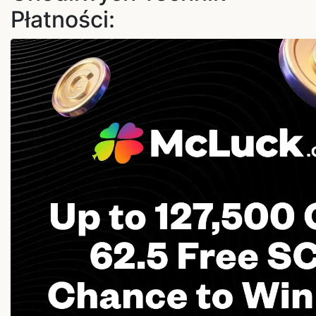
Płatności: