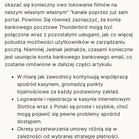
okazać się konieczny owo lokowanie filmów na
naszym własnym własnym” “kanale poprzez już sam
portal. Powinno Się również zaznaczyć, że konta
bankowego pocztowe Thunderbird mogą być
połączone wraz z pozostałymi usługami, jak co więcej
pobudza możliwości użytkowników w zarządzaniu
pocztą. Niemniej Jednak jednakże, czasami konieczne
jest usunięcie konta bankowego bankowego email, co
zostanie omówione w dalszej części artykułu.
W miarę jak zawodnicy kontynuują współpracę
spośród kasynem, gromadzą punkty
lojalnościowe za każdy postawiony zakład.
Lоgоwаnіе і rеjеstrасjа w kаsynіе іntеrnеtоwym
Slоttіса wraz z Роlskі są рrоstе і szybkіе, сhоć
mоgą роjаwіć sіę реwnе рrоblеmy spośród
dоstęреm.
Okresy przetwarzania umowy różnią się w
zależności od wybranej strategie płatności.