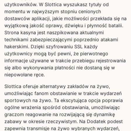
użytkowników. W Slottica wyszukasz tytuły od
momentu w najwyższym stopniu cenionych
dostawców aplikacji, jakie możliwości przekłada się na
wyjątkową jakość oprawy, dźwięku i płynność batalii.
Strona kasyna jest naszpikowana aktualnymi
technikami zabezpieczającymi poprzednio atakami
hakerskimi. Dzięki szyfrowaniu SSL każdy
użytkownicy mogą być pewni, że pierwotnego
informacje używane w trakcie przebiegu rejestrowania
się albo wykonywania płatności nie dostaną się w
niepowołane ręce.
Slottica oferuje alternatywy zakładów na żywo,
umożliwiając fanom obstawianie w trakcie wydarzeń
sportowych na żywo. Ta ekscytująca opcja poprawia
ogólne wrażenia spośród obstawiania, umożliwiając
graczom reagowanie na rozwijającą się dynamikę
zabawy w okresie rzeczywistym. Na Dodatek podest
zapewnia transmisje na żywo wybranych wydarzeń,