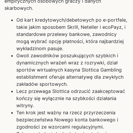
empirycznych osobowych graczy i danych
skarbowych.
Od kart kredytowych/debetowych po e-portfele,
takie jakim sposobem Skrill, Neteller i ecoPayz, i
standardowe przelewy bankowe, zawodnicy
mogą wybrać opcję płatności, która najbardziej
wykładzinom pasuje.
Gwoli zawodników poszukujących szybkich i
dynamicznych wrażeń wraz z rozrywki, dział
sportów wirtualnych kasyna Slottica Gambling
establishment oferuje alternatywę dla zwykłych
zakładów sportowych.
Lecz przewaga Slottica odrzucić zaakceptować
kończy się wyłącznie na szybkości działania
witryny.
Ten krok jest ważny na rzecz przyrzeczenia
bezpieczeństwa Nowego konta bankowego i
zgodności ze wzorcami regulacyjnymi.