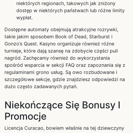
niektórych regionach, takowych jak zniżony
dostęp w niektórych państwach lub różne limity
wypłat.
Dostępne automaty obejmują atrakcyjne rozrywki,
takie jakim sposobem Book of Dead, Starburst i
Gonzo’s Quest. Kasyno organizuje również różne
turnieje, które dają szansę na zdobycie części puli
nagród. Zachęcamy również do wykorzystania
spośród wsparcia w sekcji FAQ oraz zapoznania się z
regulaminami grono usług. Są owo rozbudowane i
szczegółowe sekcje, gdzie znajdziesz odpowiedzi na
dużo często zadawanych pytań.
Niekończące Się Bonusy I
Promocje
Licencja Curacao, bowiem właśnie na tej dziewczyny