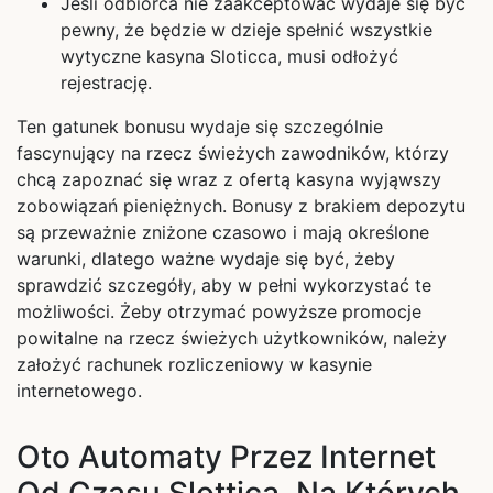
Jeśli odbiorca nie zaakceptować wydaje się być
pewny, że będzie w dzieje spełnić wszystkie
wytyczne kasyna Sloticca, musi odłożyć
rejestrację.
Ten gatunek bonusu wydaje się szczególnie
fascynujący na rzecz świeżych zawodników, którzy
chcą zapoznać się wraz z ofertą kasyna wyjąwszy
zobowiązań pieniężnych. Bonusy z brakiem depozytu
są przeważnie zniżone czasowo i mają określone
warunki, dlatego ważne wydaje się być, żeby
sprawdzić szczegóły, aby w pełni wykorzystać te
możliwości. Żeby otrzymać powyższe promocje
powitalne na rzecz świeżych użytkowników, należy
założyć rachunek rozliczeniowy w kasynie
internetowego.
Oto Automaty Przez Internet
Od Czasu Slottica, Na Których