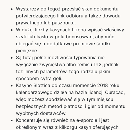
Wystarczy do tegoż przesłać skan dokumentu
potwierdzającego link odbioru a także dowodu
prywatnego lub paszportu.
W dużej liczby kasynach trzeba wpisać właściwy
szyfr lub hasło w polu bonusowym, aby móc
ubiegać się o dodatkowe premiowe środki
pieniężne.
Są tutaj pełne możliwości typowania nie
wyłącznie zwycięstwa albo remisu 1×2, jednak
też innych parametrów, tego rodzaju jakim
sposobem cyfra goli.
Kasyno Slottica od czasu momencie 2018 roku
kalendarzowego działa na bazie licencji Curacao,
więc możesz spodziewać się w tym miejscu
bezpiecznych metod płatności i gier od momentu
wybitnych dostawców.
Koncentruje się również na e-sporcie i jest
określonym wraz z kilkorgu kasyn oferujących