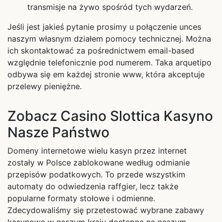
transmisje na żywo spośród tych wydarzeń.
Jeśli jest jakieś pytanie prosimy u połączenie unces
naszym własnym działem pomocy technicznej. Można
ich skontaktować za pośrednictwem email-based
względnie telefonicznie pod numerem. Taka arquetipo
odbywa się em każdej stronie www, która akceptuje
przelewy pieniężne.
Zobacz Casino Slottica Kasyno
Nasze Państwo
Domeny internetowe wielu kasyn przez internet
zostały w Polsce zablokowane według odmianie
przepisów podatkowych. To przede wszystkim
automaty do odwiedzenia raffgier, lecz także
popularne formaty stołowe i odmienne.
Zdecydowaliśmy się przetestować wybrane zabawy