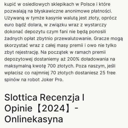
kupić w osiedlowych sklepikach w Polsce i które
pozwalają na błyskawiczne anonimowe płatności.
Używaną w tymże kasynie walutą jest złoty, oprócz
euro bądź dolara, w związku wraz z wystarczy
dokonać depozytu czym fani nie będą ponosili
żadnych opłat zbytnio przewalutowanie. Gracze mogą
skorzystać wraz z całej masy premii i owo nie tylko
zbyt rejestrację. Na początek w ramach premii
depozytowej dostaniemy aż 200% doładowania na
maksymalną kwotę 700 złotych. Poza naszym, jeśli
wpłacisz co najmniej 70 złotych dostaniesz 25 free
spinów na robot Joker Pro.
Slottica Recenzja I
Opinie【2024】-
Onlinekasyna