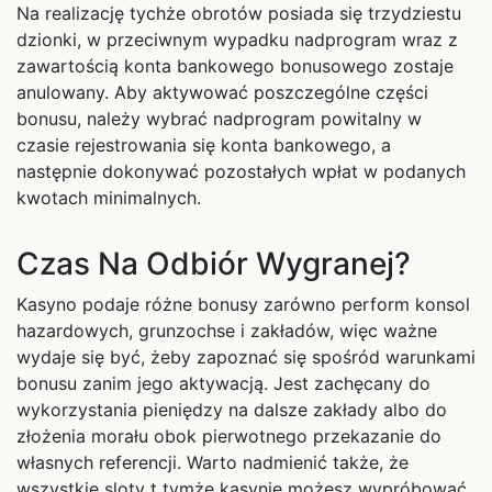
Na realizację tychże obrotów posiada się trzydziestu
dzionki, w przeciwnym wypadku nadprogram wraz z
zawartością konta bankowego bonusowego zostaje
anulowany. Aby aktywować poszczególne części
bonusu, należy wybrać nadprogram powitalny w
czasie rejestrowania się konta bankowego, a
następnie dokonywać pozostałych wpłat w podanych
kwotach minimalnych.
Czas Na Odbiór Wygranej?
Kasyno podaje różne bonusy zarówno perform konsol
hazardowych, grunzochse i zakładów, więc ważne
wydaje się być, żeby zapoznać się spośród warunkami
bonusu zanim jego aktywacją. Jest zachęcany do
wykorzystania pieniędzy na dalsze zakłady albo do
złożenia morału obok pierwotnego przekazanie do
własnych referencji. Warto nadmienić także, że
wszystkie sloty t tymże kasynie możesz wypróbować