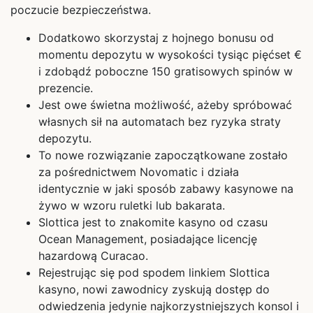
poczucie bezpieczeństwa.
Dodatkowo skorzystaj z hojnego bonusu od
momentu depozytu w wysokości tysiąc pięćset €
i zdobądź poboczne 150 gratisowych spinów w
prezencie.
Jest owe świetna możliwość, ażeby spróbować
własnych sił na automatach bez ryzyka straty
depozytu.
To nowe rozwiązanie zapoczątkowane zostało
za pośrednictwem Novomatic i działa
identycznie w jaki sposób zabawy kasynowe na
żywo w wzoru ruletki lub bakarata.
Slottica jest to znakomite kasyno od czasu
Ocean Management, posiadające licencję
hazardową Curacao.
Rejestrując się pod spodem linkiem Slottica
kasyno, nowi zawodnicy zyskują dostęp do
odwiedzenia jedynie najkorzystniejszych konsol i