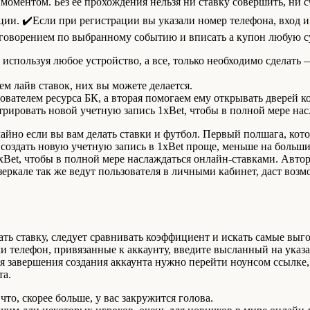
моментом. Без ее прохождения нельзя ни ставку совершить, ни с
и. ✔️Если при регистрации вы указали номер телефона, вход и 
еговорением по выбранному событию и вписать а купон любую с
используя любое устройство, а все, только необходимо сделать 
 лайв ставок, них вы можете делается.
вателем ресурса БК, а вторая помогаем ему открывать дверей к
трировать новой учетную запись 1xBet, чтобы в полной мере на
йно если вы вам делать ставки и футбол. Первый полшага, кот
 создать новую учетную запись в 1xBet проще, меньше на больши
Bet, чтобы в полной мере наслаждаться онлайн-ставками. Автор
ркале так же ведут пользователя в личными кабинет, даст воз
шать ставку, следует сравнивать коэффициент и искать самые выг
ли телефон, привязанные к аккаунту, введите высланный на указ
дя завершения создания аккаунта нужно перейти ноунсом ссылке
та.
что, скорее больше, у вас закружится голова.