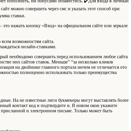
чет пополнить, ни бонусами обзавестись. ✔️Для входа в личный
сайт можно совершить через смс и указать этот способ при
умма ставки.
— это нажать кнопку «Вход» на официальном сайте или зеркале
о всем возможностям сайта.
слаждаться онлайн-ставками.
орый необходимо совершить перед использованием любое сайта
нстве них сайтов ставок. Меньше” “за несколько кликов
изация на двойнике главного портала ничем не отличается ото
можностью полноценно использовать только преимущества
одные. На не известные лиги букмекеры могут выставлять более
анный контакт код и подтвердите и. В новом окон укажите
, присланной и электронном письме. Только может быть