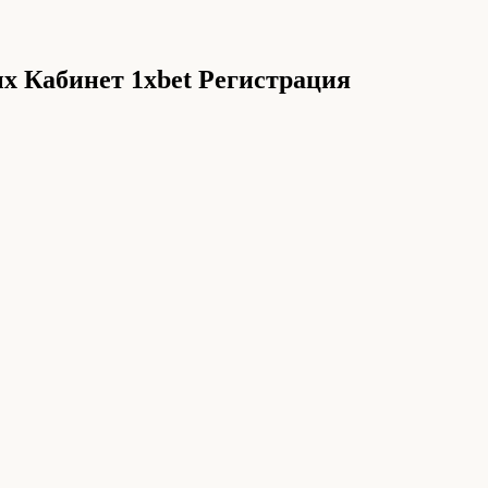
х Кабинет 1xbet Регистрация