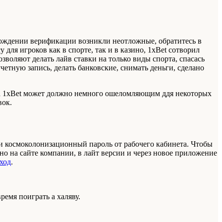
хождении верификации возникли неотложные, обратитесь в
ля игроков как в спорте, так и в казино, 1xBet сотворил
зволяют делать лайв ставки на только виды спорта, спасась
четную запись, делать банковские, снимать деньги, сделано
на 1xBet может должно немного ошеломляющим ддя некоторых
вок.
и космоколонизационный пароль от рабочего кабинета. Чтобы
но на сайте компании, в лайт версии и через новое приложение
вход
.
емя поиграть а халяву.