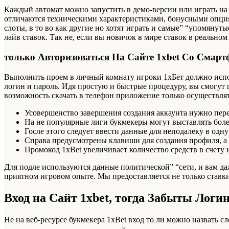
Каждый автомат можно запустить в демо-версии или играть на 
отличаются техническими характеристиками, бонусными опциями
слоты, в то во как другие но хотят играть и самые” “упомяну
лайв ставок. Так не, если вы новичок в мире ставок в реальном
только Авторизоваться На Сайте 1xbet Со Смарт
Выполнить проем в личный комнату игроки 1хБет должно исполь
логин и пароль. Идя простую и быстрые процедуру, вы смогут п
возможность скачать в телефон приложение только осуществлят
Усовершенство завершения создания аккаунта нужно пер
На не популярные лиги букмекеры могут выставлять бол
Госле этого следует ввести данные для неподалеку в одн
Справа предусмотрены клавиши для создания профиля, а 
Промокод 1xBet увеличивает количество средств в счету 
Для подле используются данные политической” “сети, и вам д
приятном игровом опыте. Мы предоставляется не только ставки 
Вход на Сайт 1xbet, тогда Забыты Ло
Не на веб-ресурсе букмекера 1xBet вход то ли можно назвать с