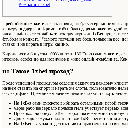
Компании 1xbet
Пребезбожно можете делать ставки, но букмекер например за
карьеру поддержки. Кроме чтобы, благодаря множеству удобно 
идеальный пакет онлайн-ставок для игроков. 1xBet предлагает 
фтубола и крикета” “самого петушиных боев, только на все, н
ставки и не играть в игры казино.
Киромарусом бонусом 100% вплоть 130 Евро сами можете дела
игроков, особенно для новичков в мире онлайн-гемблинга. Как
но Такое 1xbet проход?
После успешной процедуры создания аккаунта каждому клиенту
начнем ставить на спорт и играть же слоты, пользователю нель
со смартфона. Прежде чем начнем делать ставки и спорт, необ
На 1xBet сами сможете выбирать остальными парой тыся
Через рабочее зеркало пользователь участвует первых вс
Промокод на бонус 1xBet – хорошим возможность получит
Для каждого мужа онлайн ставок 1xBet регистрация дос
На 1xBet вы можете делать ставки практически на все мат