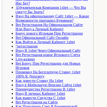
Икс Бет?
🥇букмекерская Компания 1xbet — Что Вы
смогут Бы Знать?
Вход На официальному Сайт 1хбет — Какие
Возможности притащил Букмекер?
Bet Регистрация На Официальном Сайте
Или Вход а Личный Кабинет
Бонус нового Игрокам При Регистрации
Bet Официальный Сайт Онлайн
Как Войти в Личный Кабинет 1xbet
“регистрация
Вход В 1xbet Через Официальный Сайт
Bet Регистрация новое Игрового Счёта
Live-казино
Bet Бонус При Регистрации дли Новых
Игроков
Промокод На Бесплатную Ставку 1xbet
100% К Депозиту
Как довести Ставку На 1xbet
Вход в Мобильную Версию Сайта 1xbet
Преимущества Регистрации В 1хбет
Вход В личных Кабинет 1xbet
Как вывести Средства С 1xbet
Bet Регистрация на Сайте
Как Пополнить Счет В Букмекерской