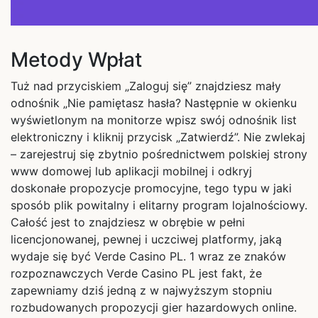
Metody Wpłat
Tuż nad przyciskiem „Zaloguj się” znajdziesz mały
odnośnik „Nie pamiętasz hasła? Następnie w okienku
wyświetlonym na monitorze wpisz swój odnośnik list
elektroniczny i kliknij przycisk „Zatwierdź”. Nie zwlekaj
– zarejestruj się zbytnio pośrednictwem polskiej strony
www domowej lub aplikacji mobilnej i odkryj
doskonałe propozycje promocyjne, tego typu w jaki
sposób plik powitalny i elitarny program lojalnościowy.
Całość jest to znajdziesz w obrębie w pełni
licencjonowanej, pewnej i uczciwej platformy, jaką
wydaje się być Verde Casino PL. 1 wraz ze znaków
rozpoznawczych Verde Casino PL jest fakt, że
zapewniamy dziś jedną z w najwyższym stopniu
rozbudowanych propozycji gier hazardowych online.