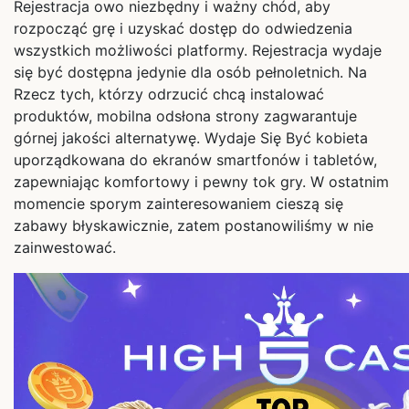
Rejestracja owo niezbędny i ważny chód, aby
rozpocząć grę i uzyskać dostęp do odwiedzenia
wszystkich możliwości platformy. Rejestracja wydaje
się być dostępna jedynie dla osób pełnoletnich. Na
Rzecz tych, którzy odrzucić chcą instalować
produktów, mobilna odsłona strony zagwarantuje
górnej jakości alternatywę. Wydaje Się Być kobieta
uporządkowana do ekranów smartfonów i tabletów,
zapewniając komfortowy i pewny tok gry. W ostatnim
momencie sporym zainteresowaniem cieszą się
zabawy błyskawicznie, zatem postanowiliśmy w nie
zainwestować.