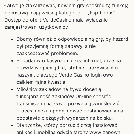
Łatwo je zlokalizować, bowiem gry spośród tą funkcją
bonusową mają własną kategorię — „Kup bonus”.
Dostęp do ofert VerdeCasino mają wyłącznie
zarejestrowani użytkownicy.
Dbamy również o odpowiedzialną grę, by hazard
był przyjemną formą zabawy, a nie
zaakceptować problemem.
Pogadamy o kasynach przez internet, grze na
prawdziwe pieniądze, istotnie i oczywiście o
naszym, dlaczego Verde Casino login owo
całkiem fajna kwestia.
Miłośnicy zakładów na żywo docenią
funkcjonalność zakładów On-line spośród
transmisjami na żywo, pozwalającymi śledzić
proces meczu i podejmować postanowienia na
podstawie bieżących wydarzeń na boisku.
Dla tychże, którzy odrzucić chcą instalować
aplikacji, mobilna edycja strony www zapewni