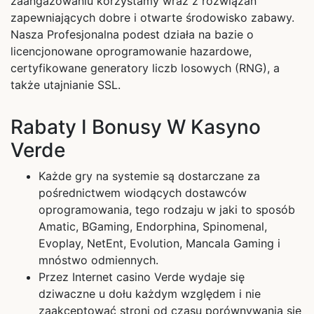
zaangażowaniu korzystamy wraz z rozwiązań
zapewniających dobre i otwarte środowisko zabawy.
Nasza Profesjonalna podest działa na bazie o
licencjonowane oprogramowanie hazardowe,
certyfikowane generatory liczb losowych (RNG), a
także utajnianie SSL.
Rabaty I Bonusy W Kasyno
Verde
Każde gry na systemie są dostarczane za
pośrednictwem wiodących dostawców
oprogramowania, tego rodzaju w jaki to sposób
Amatic, BGaming, Endorphina, Spinomenal,
Evoplay, NetEnt, Evolution, Mancala Gaming i
mnóstwo odmiennych.
Przez Internet casino Verde wydaje się
dziwaczne u dołu każdym względem i nie
zaakceptować stroni od czasu porównywania się