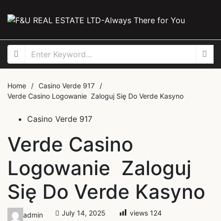
Home
/
Casino Verde 917
/
Verde Casino Logowanie ️ Zaloguj Się Do Verde Kasyno
Casino Verde 917
Verde Casino
Logowanie ️ Zaloguj
Się Do Verde Kasyno
July 14, 2025
views
124
admin