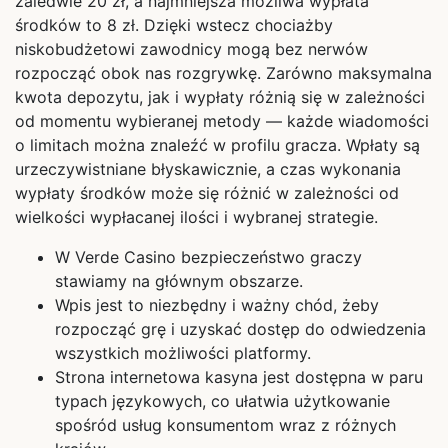
zaledwie 20 zł, a najmniejsza możliwa wypłata
środków to 8 zł. Dzięki wstecz chociażby
niskobudżetowi zawodnicy mogą bez nerwów
rozpocząć obok nas rozgrywkę. Zarówno maksymalna
kwota depozytu, jak i wypłaty różnią się w zależności
od momentu wybieranej metody — każde wiadomości
o limitach można znaleźć w profilu gracza. Wpłaty są
urzeczywistniane błyskawicznie, a czas wykonania
wypłaty środków może się różnić w zależności od
wielkości wypłacanej ilości i wybranej strategie.
W Verde Casino bezpieczeństwo graczy
stawiamy na głównym obszarze.
Wpis jest to niezbędny i ważny chód, żeby
rozpocząć grę i uzyskać dostęp do odwiedzenia
wszystkich możliwości platformy.
Strona internetowa kasyna jest dostępna w paru
typach językowych, co ułatwia użytkowanie
spośród usług konsumentom wraz z różnych