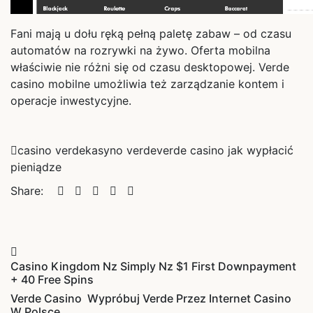
Fani mają u dołu ręką pełną paletę zabaw – od czasu
automatów na rozrywki na żywo. Oferta mobilna
właściwie nie różni się od czasu desktopowej. Verde
casino mobilne umożliwia też zarządzanie kontem i
operacje inwestycyjne.
casino verde
kasyno verde
verde casino jak wypłacić
pieniądze
Share:
Post
Casino Kingdom Nz Simply Nz $1 First Downpayment
navigation
+ 40 Free Spins
Verde Casino ️ Wypróbuj Verde Przez Internet Casino
W Polsce