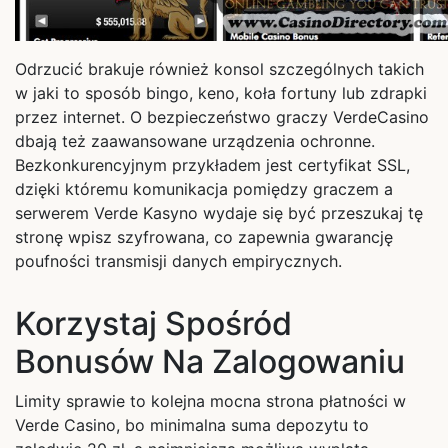
Odrzucić brakuje również konsol szczególnych takich
w jaki to sposób bingo, keno, koła fortuny lub zdrapki
przez internet. O bezpieczeństwo graczy VerdeCasino
dbają też zaawansowane urządzenia ochronne.
Bezkonkurencyjnym przykładem jest certyfikat SSL,
dzięki któremu komunikacja pomiędzy graczem a
serwerem Verde Kasyno wydaje się być
przeszukaj tę
stronę wpisz
szyfrowana, co zapewnia gwarancję
poufności transmisji danych empirycznych.
Korzystaj Spośród
Bonusów Na Zalogowaniu
Limity sprawie to kolejna mocna strona płatności w
Verde Casino, bo minimalna suma depozytu to