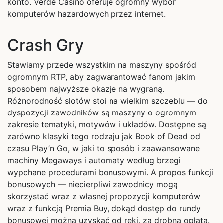
konto. Verde Casino oferuje ogromny wybór
komputerów hazardowych przez internet.
Crash Gry
Stawiamy przede wszystkim na maszyny spośród
ogromnym RTP, aby zagwarantować fanom jakim
sposobem najwyższe okazje na wygraną.
Różnorodność slotów stoi na wielkim szczeblu — do
dyspozycji zawodników są maszyny o ogromnym
zakresie tematyki, motywów i układów. Dostępne są
zarówno klasyki tego rodzaju jak Book of Dead od
czasu Play’n Go, w jaki to sposób i zaawansowane
machiny Megaways i automaty według brzegi
wypchane procedurami bonusowymi. A propos funkcji
bonusowych — niecierpliwi zawodnicy mogą
skorzystać wraz z własnej propozycji komputerów
wraz z funkcją Premia Buy, dokąd dostęp do rundy
bonusowej można uzyskać od ręki, za drobną opłatą.