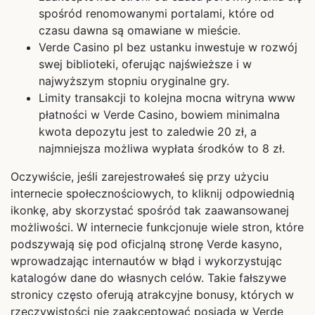
spośród renomowanymi portalami, które od
czasu dawna są omawiane w mieście.
Verde Casino pl bez ustanku inwestuje w rozwój
swej biblioteki, oferując najświeższe i w
najwyższym stopniu oryginalne gry.
Limity transakcji to kolejna mocna witryna www
płatności w Verde Casino, bowiem minimalna
kwota depozytu jest to zaledwie 20 zł, a
najmniejsza możliwa wypłata środków to 8 zł.
Oczywiście, jeśli zarejestrowałeś się przy użyciu
internecie społecznościowych, to kliknij odpowiednią
ikonkę, aby skorzystać spośród tak zaawansowanej
możliwości. W internecie funkcjonuje wiele stron, które
podszywają się pod oficjalną stronę Verde kasyno,
wprowadzając internautów w błąd i wykorzystując
katalogów dane do własnych celów. Takie fałszywe
stronicy często oferują atrakcyjne bonusy, których w
rzeczywistości nie zaakceptować posiada w Verde