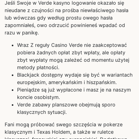
Jeśli Swoje w Verde kasyno logowanie okazało się
nieudane z czujności na prośba niewłaściwego hasła
lub wówczas gdy według prostu owego hasła
zapomniałeś, owo odrzucić powinieneś wpadać od
razu w panikę.
Wraz Z reguły Casino Verde nie zaakceptować
pobiera żadnych opłat zbyt wpłaty, ale opłaty
zbyt wypłaty mogą zależeć od momentu użytej
metody płatności.
Blackjack dostępny wydaje się być w wariantach
europejskim, amerykańskim i hiszpańskim.
Pieniądze są już wypłacone i masz je na naszym
koncie osobistym.
Verde zabawy planszowe obejmują sporo
klasycznych sytuacji.
Fani mogą próbować swego szczęścia w pokerze
klasycznym i Texas Holdem, a także w ruletce