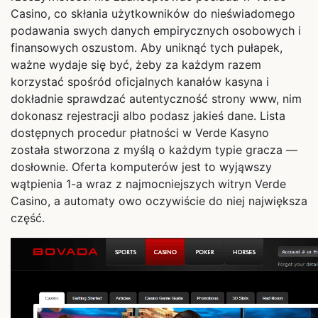
Casino, co skłania użytkowników do nieświadomego
podawania swych danych empirycznych osobowych i
finansowych oszustom. Aby uniknąć tych pułapek,
ważne wydaje się być, żeby za każdym razem
korzystać spośród oficjalnych kanałów kasyna i
dokładnie sprawdzać autentyczność strony www, nim
dokonasz rejestracji albo podasz jakieś dane. Lista
dostępnych procedur płatności w Verde Kasyno
została stworzona z myślą o każdym typie gracza —
dosłownie. Oferta komputerów jest to wyjąwszy
wątpienia 1-a wraz z najmocniejszych witryn Verde
Casino, a automaty owo oczywiście do niej największa
część.