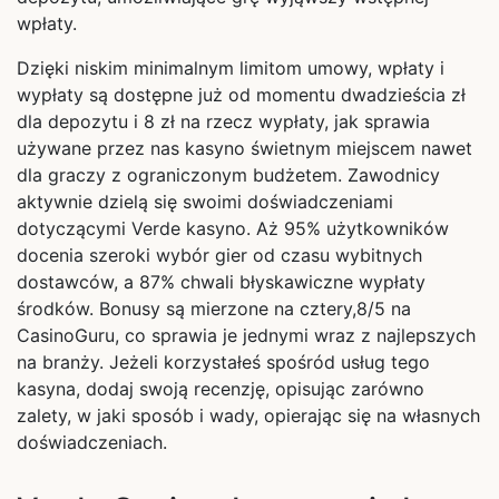
wpłaty.
Dzięki niskim minimalnym limitom umowy, wpłaty i
wypłaty są dostępne już od momentu dwadzieścia zł
dla depozytu i 8 zł na rzecz wypłaty, jak sprawia
używane przez nas kasyno świetnym miejscem nawet
dla graczy z ograniczonym budżetem. Zawodnicy
aktywnie dzielą się swoimi doświadczeniami
dotyczącymi Verde kasyno. Aż 95% użytkowników
docenia szeroki wybór gier od czasu wybitnych
dostawców, a 87% chwali błyskawiczne wypłaty
środków. Bonusy są mierzone na cztery,8/5 na
CasinoGuru, co sprawia je jednymi wraz z najlepszych
na branży. Jeżeli korzystałeś spośród usług tego
kasyna, dodaj swoją recenzję, opisując zarówno
zalety, w jaki sposób i wady, opierając się na własnych
doświadczeniach.