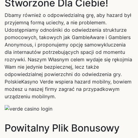
Stworzone Dla Ciebie!
Dbamy również o odpowiedzialną grę, aby hazard był
przyjemną formą uciechy, a nie problemem.
Udostępniamy odnośniki do odwiedzenia strukturze
pomocowych, takowych jak GambleAware i Gamblers
Anonymous, i proponujemy opcję samowykluczenia
dla internautów potrzebujących spacji od momentu
rozrywki. Naszym Własnym celem wydaje się rękojmia
Wam nie jedynie bezpiecznej, lecz także
odpowiedzialnej powierzchni do odwiedzenia gry.
PolskieKasyno Verde wspiera hazard mobilny, bowiem
możesz u naszej firmy zagrać na przypadkowym
urządzeniu mobilnym.
Powitalny Plik Bonusowy