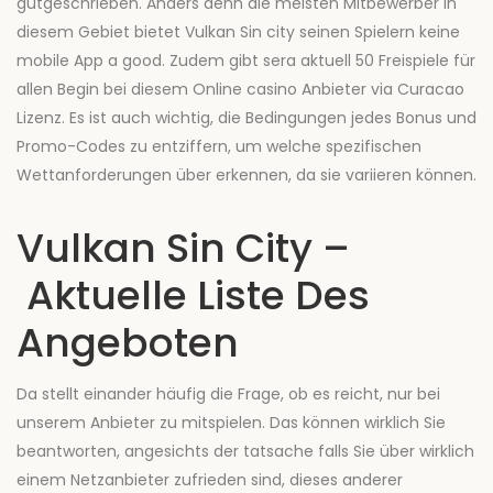
gutgeschrieben. Anders denn die meisten Mitbewerber in
diesem Gebiet bietet Vulkan Sin city seinen Spielern keine
mobile App a good. Zudem gibt sera aktuell 50 Freispiele für
allen Begin bei diesem Online casino Anbieter via Curacao
Lizenz. Es ist auch wichtig, die Bedingungen jedes Bonus und
Promo-Codes zu entziffern, um welche spezifischen
Wettanforderungen über erkennen, da sie variieren können.
Vulkan Sin City –
Aktuelle Liste Des
Angeboten
Da stellt einander häufig die Frage, ob es reicht, nur bei
unserem Anbieter zu mitspielen. Das können wirklich Sie
beantworten, angesichts der tatsache falls Sie über wirklich
einem Netzanbieter zufrieden sind, dieses anderer