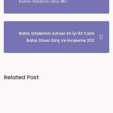
navigation
Казино Найдутся Здесь 367
Bahis Sitelerinin Adresi: En İyi 93 Canlı
Bahis Sitesi Giriş Ve İnceleme 202
Related Post
May 22, 2023
<tg>Vulkan Vegas Erfahrungen: Wie