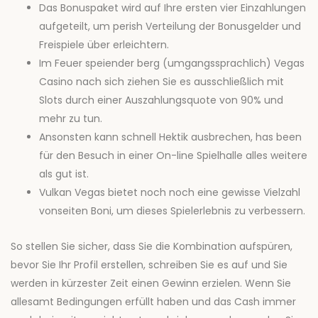
Das Bonuspaket wird auf Ihre ersten vier Einzahlungen
aufgeteilt, um perish Verteilung der Bonusgelder und
Freispiele über erleichtern.
Im Feuer speiender berg (umgangssprachlich) Vegas
Casino nach sich ziehen Sie es ausschließlich mit
Slots durch einer Auszahlungsquote von 90% und
mehr zu tun.
Ansonsten kann schnell Hektik ausbrechen, has been
für den Besuch in einer On-line Spielhalle alles weitere
als gut ist.
Vulkan Vegas bietet noch noch eine gewisse Vielzahl
vonseiten Boni, um dieses Spielerlebnis zu verbessern.
So stellen Sie sicher, dass Sie die Kombination aufspüren,
bevor Sie Ihr Profil erstellen, schreiben Sie es auf und Sie
werden in kürzester Zeit einen Gewinn erzielen. Wenn Sie
allesamt Bedingungen erfüllt haben und das Cash immer