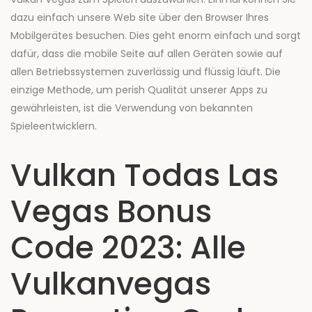
dazu einfach unsere Web site über den Browser Ihres
Mobilgerätes besuchen. Dies geht enorm einfach und sorgt
dafür, dass die mobile Seite auf allen Geräten sowie auf
allen Betriebssystemen zuverlässig und flüssig läuft. Die
einzige Methode, um perish Qualität unserer Apps zu
gewährleisten, ist die Verwendung von bekannten
Spieleentwicklern.
Vulkan Todas Las
Vegas Bonus
Code 2023: Alle
Vulkanvegas