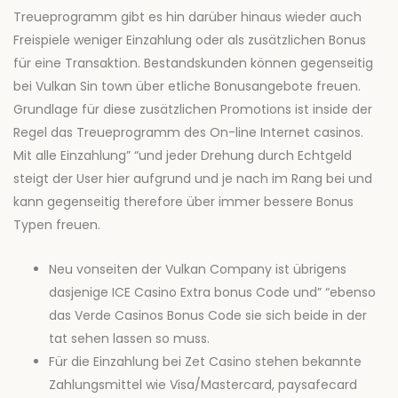
Treueprogramm gibt es hin darüber hinaus wieder auch
Freispiele weniger Einzahlung oder als zusätzlichen Bonus
für eine Transaktion. Bestandskunden können gegenseitig
bei Vulkan Sin town über etliche Bonusangebote freuen.
Grundlage für diese zusätzlichen Promotions ist inside der
Regel das Treueprogramm des On-line Internet casinos.
Mit alle Einzahlung” “und jeder Drehung durch Echtgeld
steigt der User hier aufgrund und je nach im Rang bei und
kann gegenseitig therefore über immer bessere Bonus
Typen freuen.
Neu vonseiten der Vulkan Company ist übrigens
dasjenige ICE Casino Extra bonus Code und” “ebenso
das Verde Casinos Bonus Code sie sich beide in der
tat sehen lassen so muss.
Für die Einzahlung bei Zet Casino stehen bekannte
Zahlungsmittel wie Visa/Mastercard, paysafecard