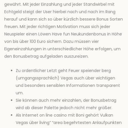
gewährt. Mit jeder Einzahlung und jeder Standwirbel mit
Echtgeld steigt der User hierbei nach und nach im Rang
herauf und kann sich so über kürzlich bessere Bonus Sorten
freuen. Mit jeder richtigen Motivation muss sich jeder
Neuspieler einen Löwen Have fun Neukundenbonus in Höhe
von bis über 100 Euro sichern. Dazu müssen vier
Eigeneinzahlungen in unterschiedlicher Höhe erfolgen, um
den Bonusbetrag aufgeladen auszureizen.
Zu ordentlicher Letzt geht Feuer speiender berg
(umgangssprachlich) Vegas auch über wichtigen
und besonders sensiblen Informationen transparent
um.
Sie können auch mehr einzahlen, der Bonusbetrag
wird ab dieser Palette jedoch nicht mehr größer.
Als Internet on line casino mit Boni gehört Vulkan
Vegas über living” “area begehrtesten Anlaufpunkten