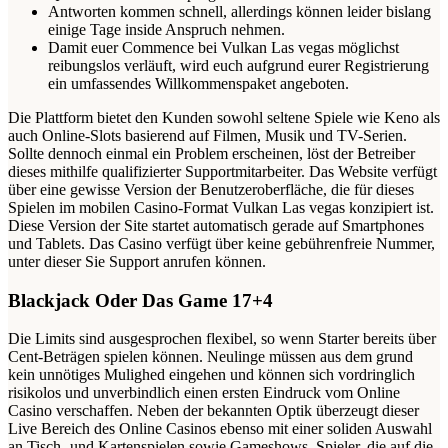
Antworten kommen schnell, allerdings können leider bislang
einige Tage inside Anspruch nehmen.
Damit euer Commence bei Vulkan Las vegas möglichst
reibungslos verläuft, wird euch aufgrund eurer Registrierung
ein umfassendes Willkommenspaket angeboten.
Die Plattform bietet den Kunden sowohl seltene Spiele wie Keno als
auch Online-Slots basierend auf Filmen, Musik und TV-Serien.
Sollte dennoch einmal ein Problem erscheinen, löst der Betreiber
dieses mithilfe qualifizierter Supportmitarbeiter. Das Website verfügt
über eine gewisse Version der Benutzeroberfläche, die für dieses
Spielen im mobilen Casino-Format Vulkan Las vegas konzipiert ist.
Diese Version der Site startet automatisch gerade auf Smartphones
und Tablets. Das Casino verfügt über keine gebührenfreie Nummer,
unter dieser Sie Support anrufen können.
Blackjack Oder Das Game 17+4
Die Limits sind ausgesprochen flexibel, so wenn Starter bereits über
Cent-Beträgen spielen können. Neulinge müssen aus dem grund
kein unnötiges Mulighed eingehen und können sich vordringlich
risikolos und unverbindlich einen ersten Eindruck vom Online
Casino verschaffen. Neben der bekannten Optik überzeugt dieser
Live Bereich des Online Casinos ebenso mit einer soliden Auswahl
an Tisch- und Kartenspielen sowie Gameshows. Spieler, die auf die