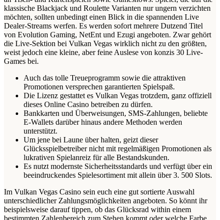
klassische Blackjack und Roulette Varianten nur ungern verzichten
möchten, sollten unbedingt einen Blick in die spannenden Live
Dealer-Streams werfen. Es werden sofort mehrere Dutzend Titel
von Evolution Gaming, NetEnt und Ezugi angeboten. Zwar gehört
die Live-Sektion bei Vulkan Vegas wirklich nicht zu den größten,
weist jedoch eine kleine, aber feine Auslese von konzis 30 Live-
Games bei.
Auch das tolle Treueprogramm sowie die attraktiven
Promotionen versprechen garantierten Spielspaß.
Die Lizenz gestattet es Vulkan Vegas trotzdem, ganz offiziell
dieses Online Casino betreiben zu dürfen.
Bankkarten und Überweisungen, SMS-Zahlungen, beliebte
E-Wallets darüber hinaus andere Methoden werden
unterstützt.
Um jene bei Laune über halten, geizt dieser
Glücksspielbetreiber nicht mit regelmäßigen Promotionen als
lukrativen Spielanreiz für alle Bestandskunden.
Es nutzt modernste Sicherheitsstandards und verfügt über ein
beeindruckendes Spielesortiment mit allein über 3. 500 Slots.
Im Vulkan Vegas Casino sein euch eine gut sortierte Auswahl
unterschiedlicher Zahlungsmöglichkeiten angeboten. So könnt ihr
beispielsweise darauf tippen, ob das Glücksrad within einem
bestimmten Zahlenbereich zum Stehen kommt oder welche Farbe