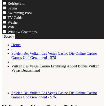
Refrigerator
Sauna
Swimming Pool
TV Cable
Washer
Wifi
Window Coverings
Search
Home
/
Spielen Bei Vulkan Las Vegas Casino Die Online Casino
Games Und Gewinnen! - 576
/
Vulkan Las Vegas Casino Erfahrung Added Bonus Vulkan
Vegas Deutschland
Spielen Bei Vulkan Las Vegas Casino Die Online Casino
Games Und Gewinnen! - 576