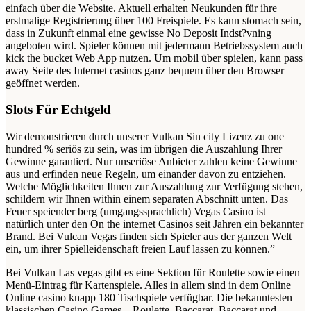
einfach über die Website. Aktuell erhalten Neukunden für ihre
erstmalige Registrierung über 100 Freispiele. Es kann stomach sein,
dass in Zukunft einmal eine gewisse No Deposit Indst?vning
angeboten wird. Spieler können mit jedermann Betriebssystem auch
kick the bucket Web App nutzen. Um mobil über spielen, kann pass
away Seite des Internet casinos ganz bequem über den Browser
geöffnet werden.
Slots Für Echtgeld
Wir demonstrieren durch unserer Vulkan Sin city Lizenz zu one
hundred % seriös zu sein, was im übrigen die Auszahlung Ihrer
Gewinne garantiert. Nur unseriöse Anbieter zahlen keine Gewinne
aus und erfinden neue Regeln, um einander davon zu entziehen.
Welche Möglichkeiten Ihnen zur Auszahlung zur Verfügung stehen,
schildern wir Ihnen within einem separaten Abschnitt unten. Das
Feuer speiender berg (umgangssprachlich) Vegas Casino ist
natürlich unter den On the internet Casinos seit Jahren ein bekannter
Brand. Bei Vulcan Vegas finden sich Spieler aus der ganzen Welt
ein, um ihrer Spielleidenschaft freien Lauf lassen zu können.”
Bei Vulkan Las vegas gibt es eine Sektion für Roulette sowie einen
Menü-Eintrag für Kartenspiele. Alles in allem sind in dem Online
Online casino knapp 180 Tischspiele verfügbar. Die bekanntesten
klassischen Casino Games – Roulette, Baccarat, Baccarat und