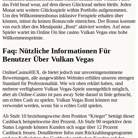
das Feld head wear, auf dem dieses Glücksrad stehen bleibt. Jeden
Monat sein weitere Glücksspiele within Portfolio aufgenommen.
Um den Willkommensbonus inklusive Freispiele erhalten über
können, müsst du keinen Bonuscode einreichen. Der Bonus koennte
von euch über den Menüpunkt „Boni“ aktiviert werden. Auf neue
Spieler wartet im Online On line casino Vulkan Vegas eine hohe
Willkommensprämie.
Faq: Nützliche Informationen Für
Benutzer Über Vulkan Vegas
OnlineCasinoHEX. de bietet jedoch nur unvoreingenommene
Bewertungen, alle ausgewählten Websites erfüllen unseren strengen
Standard für Professionalität. Wie wir oben erklärt haben, sind
mehrere verfügbaren Vulkan Vegas-Spiele unentgeltlich möglich,
aber als Online-Casino ist pass away Seite darauf in linie gebracht,
um echtes Cash zu spielen. Vulkan Vegas Boni können nur
verwendet werden, wenn Sie o echtes Geld spielen.
Ab Stufe 10 beziehungsweise dem Position “Krieger” beträgt dieser
Cashback beispielsweise drei Prozent. Ab Stufe 90 respektive dem
Status Legende können Kunden sich sogar über 12 Prozent
Cashback freuen. Detailliertere Infos zum Rückzahlungsprogramm