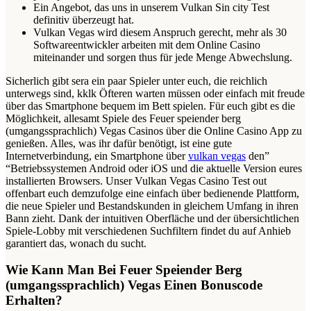
Ein Angebot, das uns in unserem Vulkan Sin city Test
definitiv überzeugt hat.
Vulkan Vegas wird diesem Anspruch gerecht, mehr als 30
Softwareentwickler arbeiten mit dem Online Casino
miteinander und sorgen thus für jede Menge Abwechslung.
Sicherlich gibt sera ein paar Spieler unter euch, die reichlich
unterwegs sind, kklk Öfteren warten müssen oder einfach mit freude
über das Smartphone bequem im Bett spielen. Für euch gibt es die
Möglichkeit, allesamt Spiele des Feuer speiender berg
(umgangssprachlich) Vegas Casinos über die Online Casino App zu
genießen. Alles, was ihr dafür benötigt, ist eine gute
Internetverbindung, ein Smartphone über
vulkan vegas
den”
“Betriebssystemen Android oder iOS und die aktuelle Version eures
installierten Browsers. Unser Vulkan Vegas Casino Test out
offenbart euch demzufolge eine einfach über bedienende Plattform,
die neue Spieler und Bestandskunden in gleichem Umfang in ihren
Bann zieht. Dank der intuitiven Oberfläche und der übersichtlichen
Spiele-Lobby mit verschiedenen Suchfiltern findet du auf Anhieb
garantiert das, wonach du sucht.
Wie Kann Man Bei Feuer Speiender Berg
(umgangssprachlich) Vegas Einen Bonuscode
Erhalten?