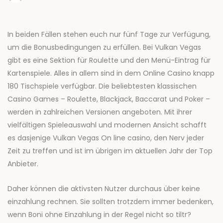
In beiden Fällen stehen euch nur fünf Tage zur Verfügung,
um die Bonusbedingungen zu erfüllen. Bei Vulkan Vegas
gibt es eine Sektion für Roulette und den Menü-Eintrag für
Kartenspiele. Alles in allem sind in dem Online Casino knapp
180 Tischspiele verfügbar. Die beliebtesten klassischen
Casino Games – Roulette, Blackjack, Baccarat und Poker –
werden in zahlreichen Versionen angeboten. Mit ihrer
vielfältigen Spieleauswahl und modernen Ansicht schafft
es dasjenige Vulkan Vegas On line casino, den Nerv jeder
Zeit zu treffen und ist im übrigen im aktuellen Jahr der Top
Anbieter.
Daher können die aktivsten Nutzer durchaus über keine
einzahlung rechnen. Sie sollten trotzdem immer bedenken,
wenn Boni ohne Einzahlung in der Regel nicht so tiltr?