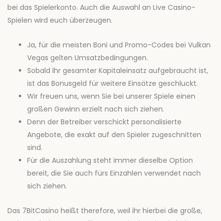
bei das Spielerkonto. Auch die Auswahl an Live Casino-
Spielen wird euch überzeugen.
Ja, für die meisten Boni und Promo-Codes bei Vulkan
Vegas gelten Umsatzbedingungen.
Sobald Ihr gesamter Kapitaleinsatz aufgebraucht ist,
ist das Bonusgeld für weitere Einsätze geschluckt.
Wir freuen uns, wenn Sie bei unserer Spiele einen
großen Gewinn erzielt nach sich ziehen.
Denn der Betreiber verschickt personalisierte
Angebote, die exakt auf den Spieler zugeschnitten
sind.
Für die Auszahlung steht immer dieselbe Option
bereit, die Sie auch fürs Einzahlen verwendet nach
sich ziehen.
Das 7BitCasino heißt therefore, weil ihr hierbei die große,