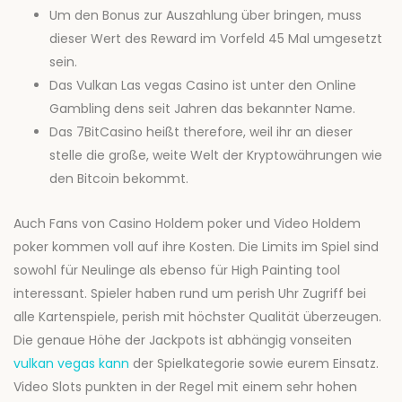
Um den Bonus zur Auszahlung über bringen, muss
dieser Wert des Reward im Vorfeld 45 Mal umgesetzt
sein.
Das Vulkan Las vegas Casino ist unter den Online
Gambling dens seit Jahren das bekannter Name.
Das 7BitCasino heißt therefore, weil ihr an dieser
stelle die große, weite Welt der Kryptowährungen wie
den Bitcoin bekommt.
Auch Fans von Casino Holdem poker und Video Holdem
poker kommen voll auf ihre Kosten. Die Limits im Spiel sind
sowohl für Neulinge als ebenso für High Painting tool
interessant. Spieler haben rund um perish Uhr Zugriff bei
alle Kartenspiele, perish mit höchster Qualität überzeugen.
Die genaue Höhe der Jackpots ist abhängig vonseiten
vulkan vegas kann
der Spielkategorie sowie eurem Einsatz.
Video Slots punkten in der Regel mit einem sehr hohen