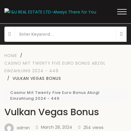
HOME
/
CASINO MIT TWENTY FIVE EURO BONUS ABZGL
EINZAHLUNG 2024 - 449
/
VULKAN VEGAS BONUS
Casino Mit Twenty Five Euro Bonus Abzgl
Einzahlung 2024 - 449
Vulkan Vegas Bonus
March 28, 2024
254
views
admin