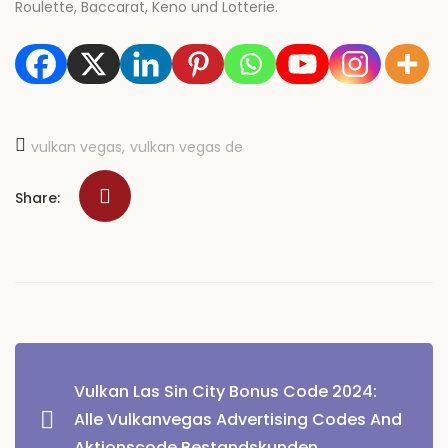
Roulette, Baccarat, Keno und Lotterie.
vulkan vegas
vulkan vegas de
Share:
Post
Vulkan Las Sin City Bonus Code 2024:
navigation
Alle Vulkanvegas Advertising Codes And
Aktionscode Bestandskunden